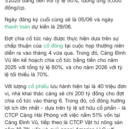
1/2025 bằng tiền với tỷ lệ 50%, tương ứng 5,000
đồng/cp.
Ngày đăng ký cuối cùng sẽ là 05/06 và ngày
thanh toán
dự kiến là 29/06.
Đợt chia cổ tức này được thực hiện dựa trên sự
chấp thuận của
cổ đông
tại cuộc họp thường niên
diễn ra vào tháng 4 vừa qua. Trong đó, Cảng Đình
Vũ lên kế hoạch chia cổ tức bằng tiền cho năm
2025 với tổng tỷ lệ 80%, và cho năm 2026 với tỷ
lệ tối thiểu là 70%.
Với lượng
cổ phiếu
lưu hành hiện tại là 40 triệu đơn
vị, nhà khai thác cảng sẽ chi 200 tỷ đồng cho đợt
chia cổ tức vào tháng 6. Trong đó, cổ đông hưởng
lợi ích lớn nhất - dựa trên tỷ lệ sở hữu cổ phần - là
CTCP Cảng Hải Phòng với việc nắm 51% vốn tại
Cảng Đình Vũ, tiếp theo là CTCP Vật tư nông sản