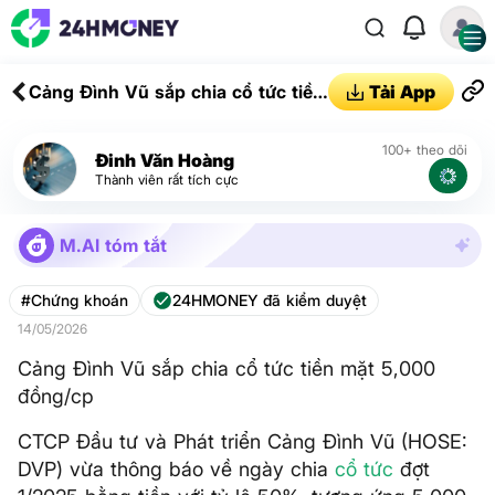
Cảng Đình Vũ sắp chia cổ tức tiền
Tải App
mặt 5,000 đồng/cp
100+ theo dõi
Đinh Văn Hoàng
Thành viên rất tích cực
M.AI tóm tắt
#Chứng khoán
24HMONEY đã kiểm duyệt
14/05/2026
Cảng Đình Vũ sắp chia cổ tức tiền mặt 5,000
đồng/cp
CTCP Đầu tư và Phát triển Cảng Đình Vũ (HOSE:
DVP) vừa thông báo về ngày chia
cổ tức
đợt