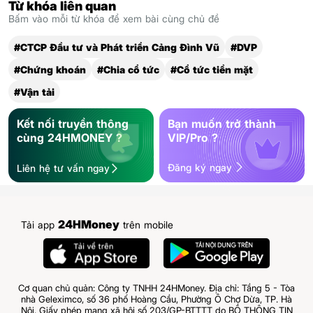
Từ khóa liên quan
Bấm vào mỗi từ khóa để xem bài cùng chủ đề
#CTCP Đầu tư và Phát triển Cảng Đình Vũ
#DVP
#Chứng khoán
#Chia cổ tức
#Cổ tức tiền mặt
#Vận tải
Kết nối truyền thông
Bạn muốn trở thành
cùng 24HMONEY ?
VIP/Pro ?
Đăng ký ngay
Liên hệ tư vấn ngay
24HMoney
Tải app
trên mobile
Cơ quan chủ quản: Công ty TNHH 24HMoney. Địa chỉ: Tầng 5 - Tòa
nhà Geleximco, số 36 phố Hoàng Cầu, Phường Ô Chợ Dừa, TP. Hà
Nội. Giấy phép mạng xã hội số 203/GP-BTTTT do BỘ THÔNG TIN