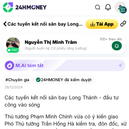
Các tuyến kết nối sân bay Long
Tải App
Thành - đầu tư công vào sóng
100+ theo dõi
Nguyễn Thị Minh Trâm
(Người buôn hệ Cổ phiếu tăng trưởng)
PRO
M.AI tóm tắt
#Chuyên gia
24HMONEY đã kiểm duyệt
26/12/2024
Các tuyến kết nối sân bay Long Thành - đầu tư
công vào sóng
Thủ tướng Phạm Minh Chính vừa có ý kiến giao
Phó Thủ tướng Trần Hồng Hà kiểm tra, đôn đốc, xử