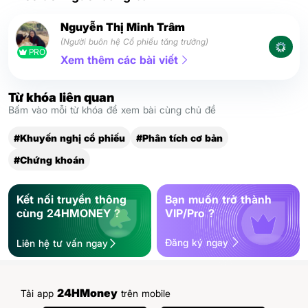
Nguyễn Thị Minh Trâm
(Người buôn hệ Cổ phiếu tăng trưởng)
PRO
Xem thêm các bài viết
Từ khóa liên quan
Bấm vào mỗi từ khóa để xem bài cùng chủ đề
#Khuyến nghị cổ phiếu
#Phân tích cơ bản
#Chứng khoán
Kết nối truyền thông
Bạn muốn trở thành
cùng 24HMONEY ?
VIP/Pro ?
Đăng ký ngay
Liên hệ tư vấn ngay
24HMoney
Tải app
trên mobile