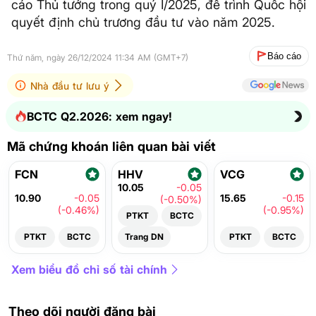
cáo Thủ tướng trong quý I/2025, để trình Quốc hội
quyết định chủ trương đầu tư vào năm 2025.
Báo cáo
Thứ năm, ngày 26/12/2024 11:34 AM (GMT+7)
Nhà đầu tư lưu ý
BCTC Q2.2026: xem ngay!
Mã chứng khoán liên quan bài viết
FCN
HHV
VCG
10.05
-0.05
10.90
-0.05
15.65
-0.15
(-0.50%)
(-0.46%)
(-0.95%)
PTKT
BCTC
PTKT
BCTC
Trang DN
PTKT
BCTC
Xem biểu đồ chỉ số tài chính
Theo dõi người đăng bài