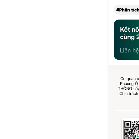
#Phân tích
Kết nố
cùng 
Liên h
Cơ quan c
Phường Ô 
THÔNG cấp 
Chịu trách