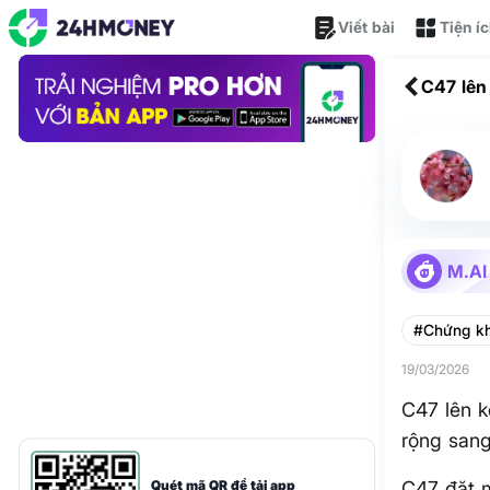
Viết bài
Tiện í
C47 lên
sang Là
M.AI
#Chứng k
19/03/2026
C47 lên k
rộng san
Quét mã QR để tải app
C47 đặt m