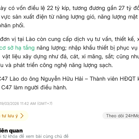
ày có vốn điều lệ 22 tỷ kíp, tương đương gần 27 tỷ đ
h vực sản xuất điện từ năng lượng gió, năng lượng mặt 
hân phối.
 đơn vị tại Lào còn cung cấp dịch vụ tư vấn, thiết kế,
cơ sở hạ tầng
năng lượng; nhập khẩu thiết bị phục vụ 
 vật liệu xây dựng như đá, cát, xi măng, sắt; cũng nh
u và phát triển công nghệ năng lượng sạch.
C47 Lào do ông Nguyễn Hữu Hải – Thành viên HĐQT 
 C47 làm người điều hành.
 19/03/2026 11:42 AM (GMT+7)
 tư lưu ý
Theo dõi 24HMo
liên quan
 từ khóa để xem bài cùng chủ đề