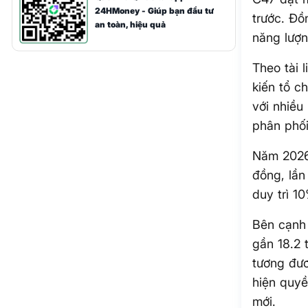
24HMoney - Giúp bạn đầu tư
trước. Đồ
an toàn, hiệu quả
năng lượn
Theo tài
kiến tổ c
với nhiều
phân phối
Năm 2026
đồng, lần
duy trì 1
Bên cạnh 
gần 18.2 
tương đươ
hiện quyề
mới.