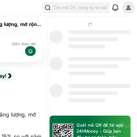
Tìm mã CK, công ty, tin tức
g lượng, mở rộng
200+ theo dõi
ay!
năng lượng, mở
Quét mã QR để tải app
24HMoney - Giúp bạn
g 15% so với năm