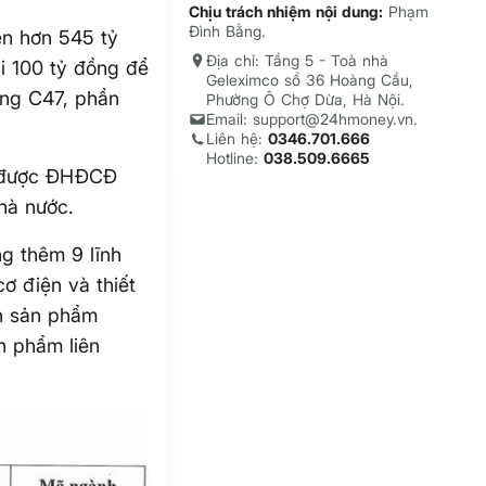
Chịu trách nhiệm nội dung:
Phạm
Đình Bằng.
ên hơn 545 tỷ
Địa chỉ: Tầng 5 - Toà nhà
i 100 tỷ đồng để
Geleximco số 36 Hoàng Cầu,
ợng C47, phần
Phường Ô Chợ Dừa, Hà Nội.
Email: support@24hmoney.vn.
Liên hệ:
0346.701.666
Hotline:
038.509.6665
hi được ĐHĐCĐ
à nước.
g thêm 9 lĩnh
ơ điện và thiết
ôn sản phẩm
ản phẩm liên