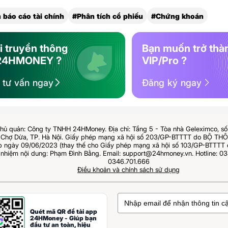
 báo cáo tài chính
#Phân tích cổ phiếu
#Chứng khoán
i truyền thông
Bạn muốn trở thà
24HMONEY ?
VIP/Pro ?
ệ tư vấn ngay
Đăng ký ngay
hủ quản: Công ty TNHH 24HMoney. Địa chỉ: Tầng 5 - Tòa nhà Geleximco, s
Chợ Dừa, TP. Hà Nội. Giấy phép mạng xã hội số 203/GP-BTTTT do BỘ T
ngày 09/06/2023 (thay thế cho Giấy phép mạng xã hội số 103/GP-BTTTT 
 nhiệm nội dung: Phạm Đình Bằng. Email: support@24hmoney.vn. Hotline: 03
0346.701.666
Điều khoản và chính sách sử dụng
Quét mã QR để tải app
24HMoney - Giúp bạn
đầu tư an toàn, hiệu