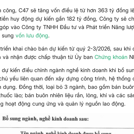
 công, C47 sẽ tăng vốn điều lệ từ hơn 363 tỷ đồng l
tiền huy động dự kiến gần 182 tỷ đồng, Công ty sẽ ch
 góp vào Công ty TNHH Đầu tư và Phát triển Năng lư
ổ sung
vốn lưu động
.
 triển khai chào bán dự kiến từ quý 2-3/2026, sau k
a và nhận được chấp thuận từ Ủy ban
Chứng khoán
Nh
dự kiến điều chỉnh ngành nghề kinh doanh khi bổ sun
chủ yếu liên quan đến xây dựng công trình, hệ thống c
 dụng. Đồng thời, loại bỏ 3 ngành, bao gồm bán bu
 thuốc lào; bán buôn nhiên liệu rắn, lỏng, khí và các s
g hoạt động cung ứng và quản lý nguồn lao động.