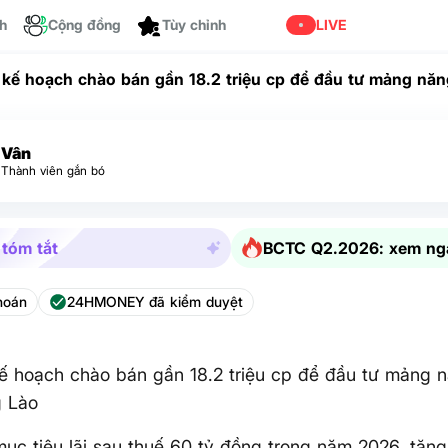
ch
Cộng đồng
LIVE
Tùy chỉnh
 kế hoạch chào bán gần 18.2 triệu cp để đầu tư mảng năn
o
Vân
Thành viên gắn bó
 tóm tắt
BCTC Q2.2026: xem ng
hoán
24HMONEY đã kiểm duyệt
ế hoạch chào bán gần 18.2 triệu cp để đầu tư mảng 
g Lào
ục tiêu lãi sau thuế 60 tỷ đồng trong năm 2026, tăn