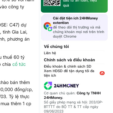
đầu tư an toàn, hiệu
quả
 vào công ty
Cài đặt tiện ích 24HMoney
extention
OSE: C47) dự
để theo dõi thị trường và mã
tỉnh Gia Lai,
chứng khoán mọi nơi trên trình
duyệt Chrome
anh, phương án
Về chúng tôi
Liên hệ
u thuế 60 tỷ
Chính sách và điều khoản
ệ chia
cổ tức
Điều khoản & chính sách SD
Xem HDSD để tận dụng tối đa
tiện ích
chào bán thêm
 10,000 đồng/cp,
Cơ quan chủ quản:
Công ty TNHH
03. Tỷ lệ thực
24HMoney.
Số giấy phép mạng xã hội: 203/GP-
n mua thêm 1 cp
BTTTT do BỘ TT & TT cấp ngày
09/06/2023