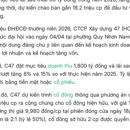
ng thời, dự kiến chào bán gần 18.2 triệu cp để đầu tư
g.
 liệu ĐHĐCĐ thường niên 2026, CTCP Xây dựng 47 (H
hức đại hội vào ngày 04/04 tại phường Quy Nhơn Nam, 
 nội dung đáng chú ý liên quan đến kế hoạch kinh do
 lợi nhuận và kế hoạch tăng vốn.
, C47 đặt mục tiêu
doanh thu
1,800 tỷ đồng và lãi sa
 lượt tăng 8% và 15% so với thực hiện năm 2025. Tỷ l
0% bằng tiền mặt hoặc
cổ phiếu
.
đó, C47 dự kiến trình
cổ đông
thông qua phương án 
triệu cp ra công chúng cho cổ đông hiện hữu, với giá
ng thị giá 9,980 đồng/cp tại phiên đóng cửa ngày 18/
n là 2:1 (tỷ lệ 50%), cổ đông sở hữu 2 cp được quyề