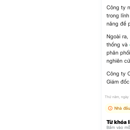
Công ty n
trong lĩn
năng để p
Ngoài ra,
thống và
phân phối
nghiên cứ
Công ty 
Giám đốc
Thứ năm, ngày
Nhà đầu
Từ khóa 
Bấm vào mỗi