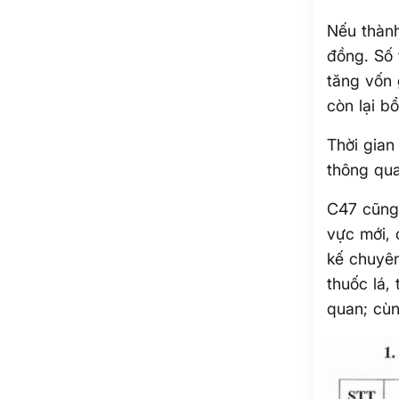
Nếu thành
đồng. Số 
tăng vốn
còn lại b
Thời gian
thông qu
C47 cũng 
vực mới, 
kế chuyên
thuốc lá,
quan; cùn