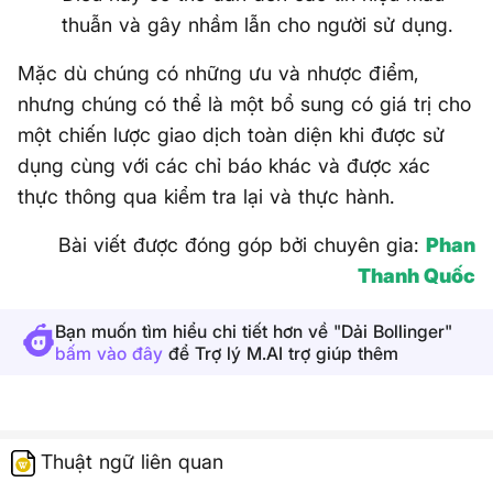
thuẫn và gây nhầm lẫn cho người sử dụng.
Mặc dù chúng có những ưu và nhược điểm,
nhưng chúng có thể là một bổ sung có giá trị cho
một chiến lược giao dịch toàn diện khi được sử
dụng cùng với các chỉ báo khác và được xác
thực thông qua kiểm tra lại và thực hành.
Bài viết được đóng góp bởi chuyên gia:
Phan
Thanh Quốc
Bạn muốn tìm hiểu chi tiết hơn về "Dải Bollinger"
bấm vào đây
để Trợ lý M.AI trợ giúp thêm
Thuật ngữ liên quan