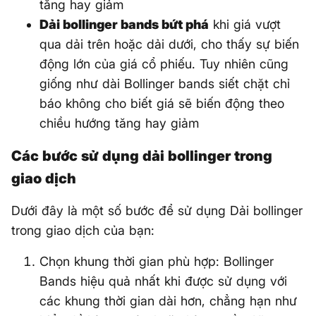
tăng hay giảm
Dải bollinger bands bứt phá
khi giá vượt
qua dải trên hoặc dải dưới, cho thấy sự biến
động lớn của giá cổ phiếu. Tuy nhiên cũng
giống như dài Bollinger bands siết chặt chỉ
báo không cho biết giá sẽ biến động theo
chiều hướng tăng hay giảm
Các bước sử dụng dải bollinger trong
giao dịch
Dưới đây là một số bước để sử dụng Dải bollinger
trong giao dịch của bạn:
Chọn khung thời gian phù hợp: Bollinger
Bands hiệu quả nhất khi được sử dụng với
các khung thời gian dài hơn, chẳng hạn như