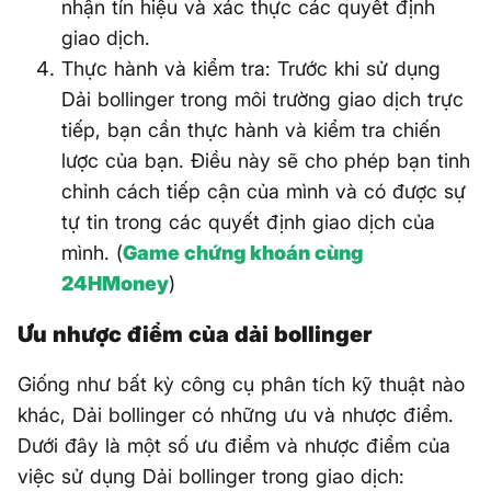
nhận tín hiệu và xác thực các quyết định
giao dịch.
Thực hành và kiểm tra: Trước khi sử dụng
Dải bollinger trong môi trường giao dịch trực
tiếp, bạn cần thực hành và kiểm tra chiến
lược của bạn. Điều này sẽ cho phép bạn tinh
chỉnh cách tiếp cận của mình và có được sự
tự tin trong các quyết định giao dịch của
mình. (
Game chứng khoán cùng
24HMoney
)
Ưu nhược điểm của dải bollinger
Giống như bất kỳ công cụ phân tích kỹ thuật nào
khác, Dải bollinger có những ưu và nhược điểm.
Dưới đây là một số ưu điểm và nhược điểm của
việc sử dụng Dải bollinger trong giao dịch: