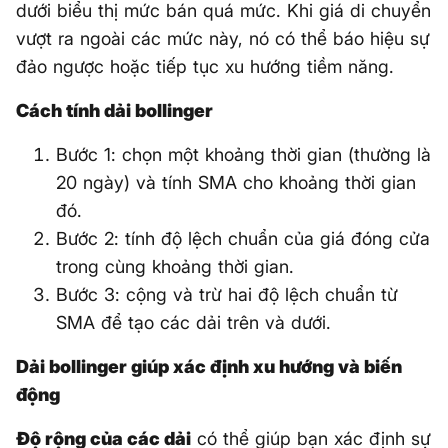
dưới biểu thị mức bán quá mức. Khi giá di chuyển
vượt ra ngoài các mức này, nó có thể báo hiệu sự
đảo ngược hoặc tiếp tục xu hướng tiềm năng.
Cách tính dải bollinger
Bước 1: chọn một khoảng thời gian (thường là
20 ngày) và tính SMA cho khoảng thời gian
đó.
Bước 2: tính độ lệch chuẩn của giá đóng cửa
trong cùng khoảng thời gian.
Bước 3: cộng và trừ hai độ lệch chuẩn từ
SMA để tạo các dải trên và dưới.
Dải bollinger giúp xác định xu hướng và biến
động
Độ rộng của các dải
có thể giúp bạn xác định sự