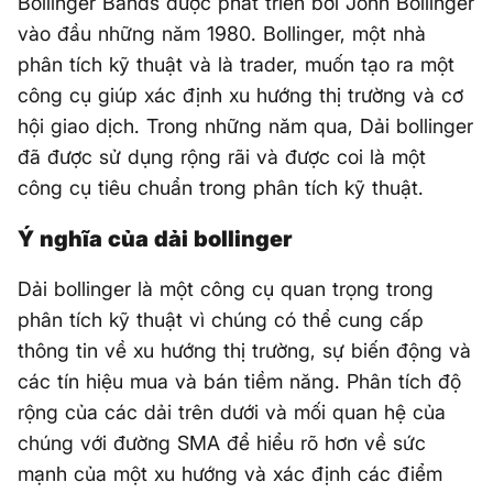
Bollinger Bands được phát triển bởi John Bollinger
vào đầu những năm 1980. Bollinger, một nhà
phân tích kỹ thuật và là trader, muốn tạo ra một
công cụ giúp xác định xu hướng thị trường và cơ
hội giao dịch. Trong những năm qua, Dải bollinger
đã được sử dụng rộng rãi và được coi là một
công cụ tiêu chuẩn trong phân tích kỹ thuật.
Ý nghĩa của dải bollinger
Dải bollinger là một công cụ quan trọng trong
phân tích kỹ thuật vì chúng có thể cung cấp
thông tin về xu hướng thị trường, sự biến động và
các tín hiệu mua và bán tiềm năng. Phân tích độ
rộng của các dải trên dưới và mối quan hệ của
chúng với đường SMA để hiểu rõ hơn về sức
mạnh của một xu hướng và xác định các điểm