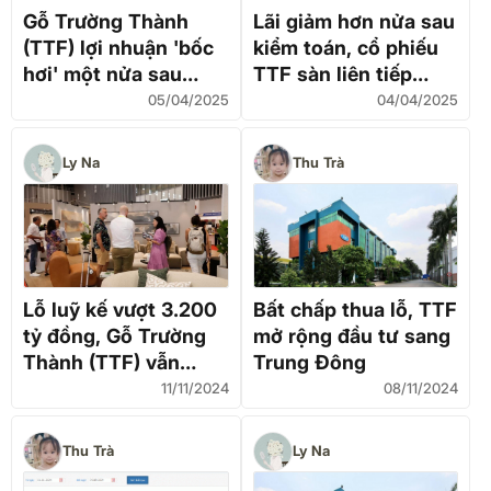
Gỗ Trường Thành
Lãi giảm hơn nửa sau
(TTF) lợi nhuận 'bốc
kiểm toán, cổ phiếu
hơi' một nửa sau
TTF sàn liên tiếp
kiểm toán, vẫn lỗ lũy
trước cú sốc thuế Mỹ
05/04/2025
04/04/2025
kế 3.240 tỷ đồng
Ly Na
Thu Trà
Lỗ luỹ kế vượt 3.200
Bất chấp thua lỗ, TTF
tỷ đồng, Gỗ Trường
mở rộng đầu tư sang
Thành (TTF) vẫn
Trung Đông
quyết đầu tư mạnh
11/11/2024
08/11/2024
sang Dubai
Thu Trà
Ly Na