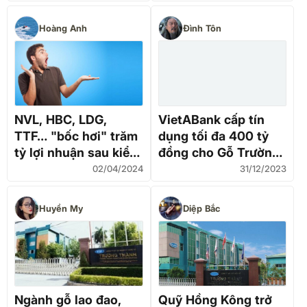
đồng
Hoàng Anh
Đình Tôn
NVL, HBC, LDG,
VietABank cấp tín
TTF… "bốc hơi" trăm
dụng tối đa 400 tỷ
tỷ lợi nhuận sau kiểm
đồng cho Gỗ Trường
toán 2023
Thành (TTF)
02/04/2024
31/12/2023
Huyền My
Diệp Bắc
Ngành gỗ lao đao,
Quỹ Hồng Kông trở