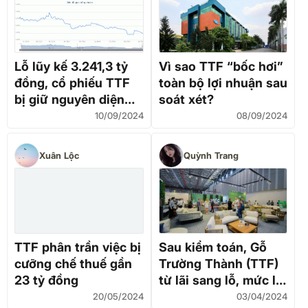
Lỗ lũy kế 3.241,3 tỷ
Vì sao TTF “bốc hơi”
đồng, cổ phiếu TTF
toàn bộ lợi nhuận sau
bị giữ nguyên diện
soát xét?
cảnh báo
10/09/2024
08/09/2024
Xuân Lộc
Quỳnh Trang
TTF phân trần việc bị
Sau kiểm toán, Gỗ
cưỡng chế thuế gần
Trường Thành (TTF)
23 tỷ đồng
từ lãi sang lỗ, mức lỗ
luỹ kế vượt 3.000 tỷ
20/05/2024
03/04/2024