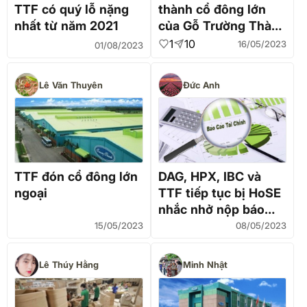
TTF có quý lỗ nặng
thành cổ đông lớn
nhất từ năm 2021
của Gỗ Trường Thành
(TTF)
1
10
16/05/2023
01/08/2023
Lê Văn Thuyên
Đức Anh
TTF đón cổ đông lớn
DAG, HPX, IBC và
ngoại
TTF tiếp tục bị HoSE
nhắc nhở nộp báo
cáo tài chính quý
15/05/2023
08/05/2023
1/2023
Lê Thúy Hằng
Minh Nhật