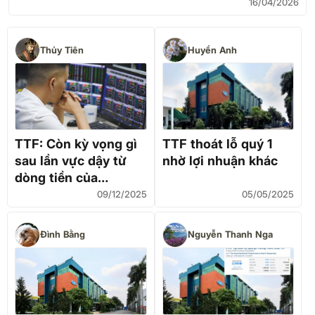
16/04/2026
Thủy Tiên
Huyền Anh
TTF: Còn kỳ vọng gì
TTF thoát lỗ quý 1
sau lần vực dậy từ
nhờ lợi nhuận khác
dòng tiền của
Vingroup?
09/12/2025
05/05/2025
Đình Bằng
Nguyễn Thanh Nga