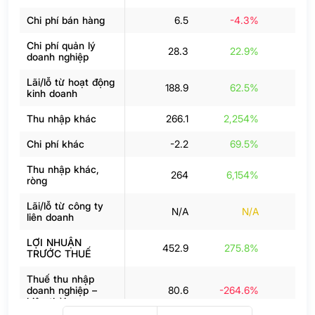
Chi phí bán hàng
6.5
-4.3%
Chi phí quản lý
28.3
22.9%
2
doanh nghiệp
Lãi/lỗ từ hoạt động
188.9
62.5%
12
kinh doanh
Thu nhập khác
266.1
2,254%
23
Chi phí khác
-2.2
69.5%
-
Thu nhập khác,
264
6,154%
23
ròng
Lãi/lỗ từ công ty
N/A
N/A
liên doanh
LỢI NHUẬN
452.9
275.8%
35
TRƯỚC THUẾ
Thuế thu nhập
doanh nghiệp –
80.6
-264.6%
6
hiện thời