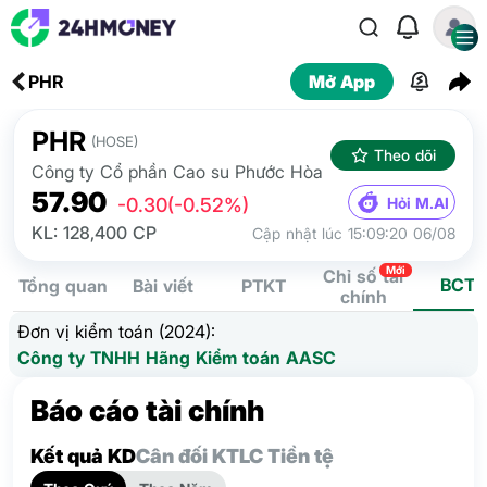
PHR
Mở App
PHR
(HOSE)
Theo dõi
Công ty Cổ phần Cao su Phước Hòa
57.90
Hỏi M.AI
-0.30
(-0.52%)
KL: 128,400 CP
Cập nhật lúc 15:09:20 06/08
Mới
Chỉ số tài
BCTC
Tổng quan
Bài viết
PTKT
chính
Đơn vị kiểm toán (2024):
Công ty TNHH Hãng Kiểm toán AASC
Báo cáo tài chính
Kết quả KD
Cân đối KT
LC Tiền tệ