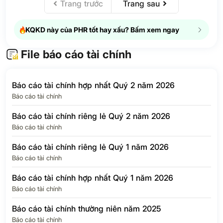
Trang trước
Trang sau
Thuế thu nhập
doanh nghiệp –
2
45.9%
hoãn lại
KQKD này của PHR tốt hay xấu? Bấm xem ngay
Chi phí thuế thu
82.6
-220%
nhập doanh nghiệp
File báo cáo tài chính
LỢI NHUẬN SAU
370.2
291.1%
2
THUẾ TNDN
Báo cáo tài chính hợp nhất Quý 2 năm 2026
Lợi ích của cổ
Báo cáo tài chính
6.1
65.7%
đông thiểu số
Báo cáo tài chính riêng lẻ Quý 2 năm 2026
Lợi nhuận của Cổ
Báo cáo tài chính
đông của Công ty
364.1
300.3%
27
mẹ
Báo cáo tài chính riêng lẻ Quý 1 năm 2026
EPS Quý
2,687
299.9%
2,
Báo cáo tài chính
Báo cáo tài chính hợp nhất Quý 1 năm 2026
Báo cáo tài chính
Báo cáo tài chính thường niên năm 2025
Báo cáo tài chính