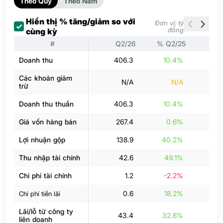
Theo Quý
Theo Năm
Hiển thị % tăng/giảm so với
Đơn vị: tỷ
đồng
cùng kỳ
#
Q2/26
% Q2/25
Q
Doanh thu
406.3
10.4%
46
Các khoản giảm
N/A
N/A
trừ
Doanh thu thuần
406.3
10.4%
46
Giá vốn hàng bán
267.4
0.6%
35
Lợi nhuận gộp
138.9
40.2%
Thu nhập tài chính
42.6
49.1%
2
Chi phí tài chính
1.2
-2.2%
0.6
18.2%
Chi phí tiền lãi
Lãi/lỗ từ công ty
43.4
32.6%
liên doanh