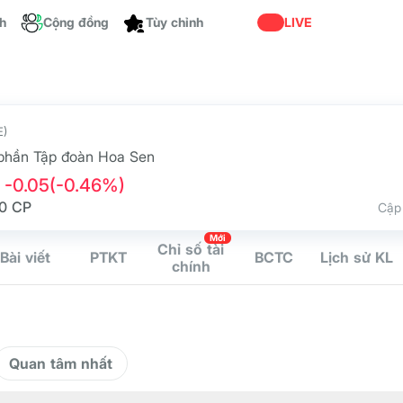
ch
Cộng đồng
Tùy chỉnh
LIVE
E)
phần Tập đoàn Hoa Sen
-0.05
(-0.46%)
00 CP
Cập 
Mới
Chỉ số tài
Bài viết
PTKT
BCTC
Lịch sử KL
chính
Quan tâm nhất