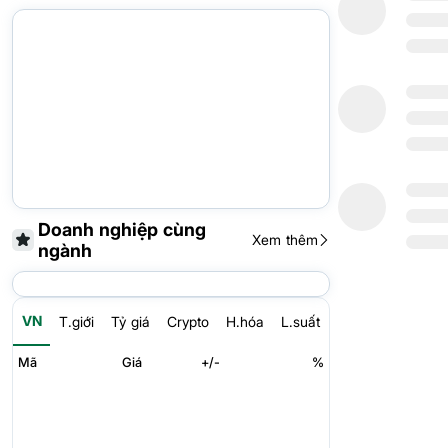
Doanh nghiệp cùng
Xem thêm
ngành
VN
T.giới
Tỷ giá
Crypto
H.hóa
L.suất
Mã
Giá
+/-
%