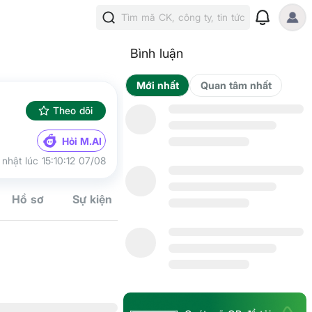
Tìm mã CK, công ty, tin tức
Bình luận
Mới nhất
Qua
Theo dõi
Hỏi M.AI
nhật lúc 15:10:12 07/08
Cộng đồn
Hồ sơ
Sự kiện
Tín hiệu
Kế hoạch