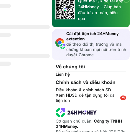
Quét mã QR để tải app
24HMoney - Giúp bạn
đầu tư an toàn, hiệu
quả
Cài đặt tiện ích 24HMoney
extention
để theo dõi thị trường và mã
chứng khoán mọi nơi trên trình
duyệt Chrome
Về chúng tôi
Liên hệ
Chính sách và điều khoản
Điều khoản & chính sách SD
Xem HDSD để tận dụng tối đa
tiện ích
Cơ quan chủ quản:
Công ty TNHH
24HMoney.
Số giấy phép mạng xã hội: 203/GP-