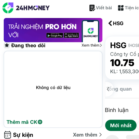
Viết bài
Tiện í
HSG
HSG
Đang theo dõi
Xem thêm
(HOS
Công ty Cổ 
10.75
KL: 1,553,3
Không có dữ liệu
Tổng quan
Bình luận
Thêm mã CK
Mới nhất
Sự kiện
Xem thêm