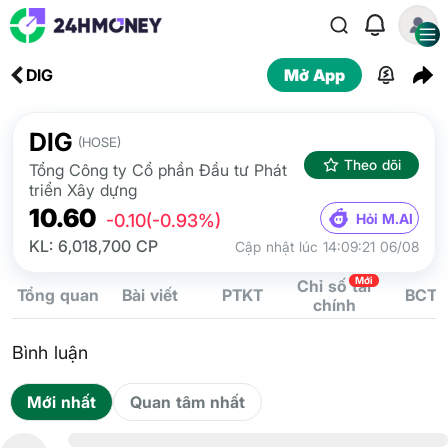
DIG
Mở App
DIG
(HOSE)
Theo dõi
Tổng Công ty Cổ phần Đầu tư Phát
triển Xây dựng
10.60
Hỏi M.AI
-0.10
(-0.93%)
KL: 6,018,700 CP
Cập nhật lúc 14:09:21 06/08
Mới
Chỉ số tài
Tổng quan
Bài viết
PTKT
BCTC
chính
Bình luận
Mới nhất
Quan tâm nhất