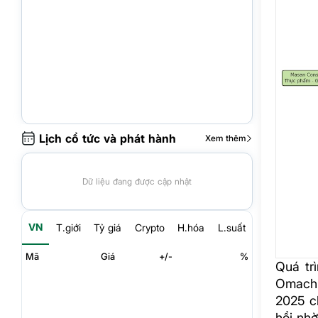
Lịch cổ tức và phát hành
Xem thêm
Dữ liệu đang được cập nhật
VN
T.giới
Tỷ giá
Crypto
H.hóa
L.suất
Mã
Giá
+/-
%
Quá tr
Omachi
2025 c
hồi nhờ