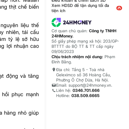
Điều khoản & chính sách SD
Xem HDSD để tận dụng tối đa
ng thịt chế biến
tiện ích
nguyên liệu thế
Cơ quan chủ quản:
Công ty TNHH
y nhiên, tái cấu
24HMoney.
iảm tỷ lệ sở hữu
Số giấy phép mạng xã hội: 203/GP-
g lợi nhuận cao
BTTTT do BỘ TT & TT cấp ngày
09/06/2023
Chịu trách nhiệm nội dung:
Phạm
Đình Bằng.
Địa chỉ: Tầng 5 - Toà nhà
Geleximco số 36 Hoàng Cầu,
ạt động và tăng
Phường Ô Chợ Dừa, Hà Nội.
Email: support@24hmoney.vn.
Liên hệ:
0346.701.666
n hồi phục mạnh
Hotline:
038.509.6665
ửa hàng nhỏ giúp