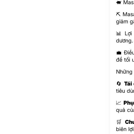
🐖 Masa
⛏️ Mas
giảm g
📊 Lợi
dương.
💼 Điề
để tối 
Những 
🔄
Tái
tiêu d
📈
Phụ
quả của
🛒
Ch
biên l