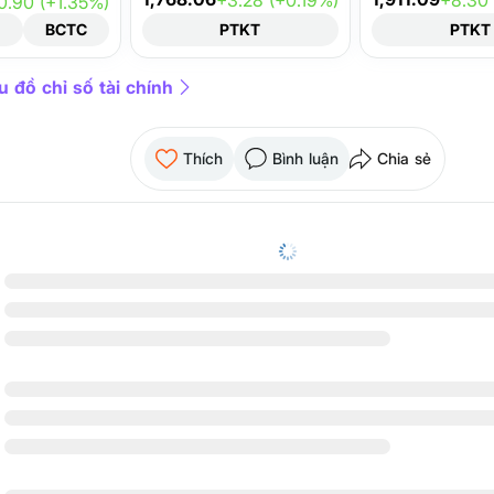
0.90 (+1.35%)
T
BCTC
PTKT
PTKT
 đồ chỉ số tài chính
Thích
Bình luận
Chia sẻ