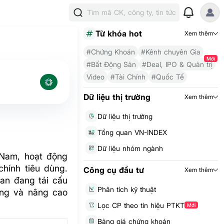
Tìm mã CK, công ty, tin tức
Từ khóa hot
Xem thêm
#Chứng Khoán
#Kênh chuyên Gia
Mới
#Bất Động Sản
#Deal, IPO & Quản trị
Video
#Tài Chính
#Quốc Tế
Dữ liệu thị trường
Xem thêm
Dữ liệu thị trường
Tổng quan VN-INDEX
Dữ liệu nhóm ngành
 Nam, hoạt động
chính tiêu dùng.
Công cụ đầu tư
Xem thêm
an đang tái cấu
Phân tích kỹ thuật
ứng và nâng cao
Lọc CP theo tín hiệu PTKT
Mới
Bảng giá chứng khoán