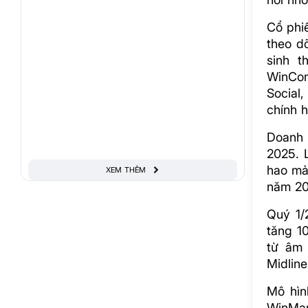
Cổ phi
theo dõ
sinh t
WinCom
Social
chính h
Doanh 
2025. 
hao mả
XEM THÊM
năm 20
Quý 1/
tăng 1
từ âm 
Midline
Mô hìn
WinMar