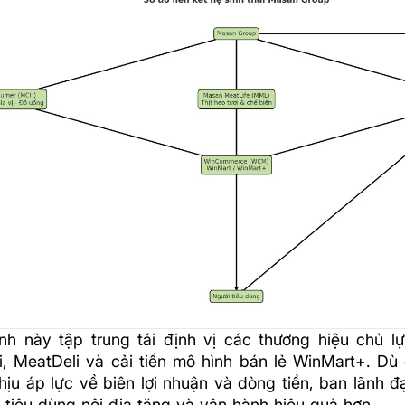
ình này tập trung tái định vị các thương hiệu chủ l
, MeatDeli và cải tiến mô hình bán lẻ WinMart+. Dù
hịu áp lực về biên lợi nhuận và dòng tiền, ban lãnh 
 tiêu dùng nội địa tăng và vận hành hiệu quả hơn.