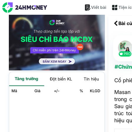
Viết bài
Tiện í
Bài c
PRO
#Chứn
Tăng trưởng
Đột biến KL
Tín hiệu
Cổ phi
Mã
Giá
+/-
%
KLGD
Masan 
trong 
Sau gi
trúc t
hiệu q