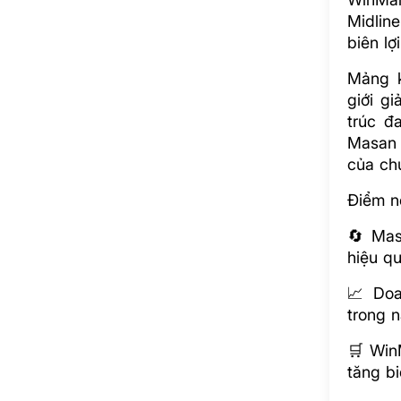
Midline
biên lợ
Mảng k
giới gi
trúc đ
Masan 
của chu
Điểm n
🔄 Mas
hiệu q
📈 Doa
trong 
🛒 Win
tăng bi