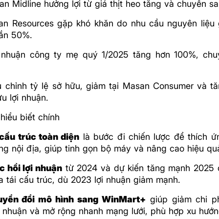
n Midline hưởng lợi từ giá thịt heo tăng và chuyển sa
an Resources gặp khó khăn do nhu cầu nguyên liệu 
ần 50%.
 nhuận công ty mẹ quý 1/2025 tăng hơn 100%, ch
u chỉnh tỷ lệ sở hữu, giảm tại Masan Consumer và t
ưu lợi nhuận.
hiểu biết chính
 cấu trúc toàn diện
là bước đi chiến lược để thích ứn
ùng nội địa, giúp tinh gọn bộ máy và nâng cao hiệu qu
c hồi lợi nhuận
từ 2024 và dự kiến tăng mạnh 2025 
 tái cấu trúc, dù 2023 lợi nhuận giảm mạnh.
uyển đổi mô hình sang WinMart+
giúp giảm chi ph
ợi nhuận và mở rộng nhanh mạng lưới, phù hợp xu hướn