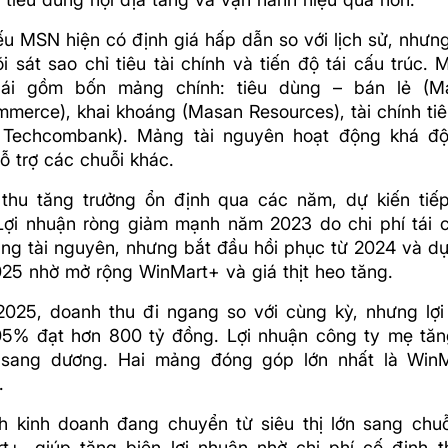
ếu MSN hiện có định giá hấp dẫn so với lịch sử, nhưn
i sát sao chỉ tiêu tài chính và tiến độ tái cấu trúc.
hái gồm bốn mảng chính: tiêu dùng – bán lẻ (M
merce), khai khoáng (Masan Resources), tài chính tiê
, Techcombank). Mảng tài nguyên hoạt động khá độ
ỗ trợ các chuỗi khác.
thu tăng trưởng ổn định qua các năm, dự kiến tiếp
Lợi nhuận ròng giảm mạnh năm 2023 do chi phí tái c
ng tài nguyên, nhưng bắt đầu hồi phục từ 2024 và d
25 nhờ mở rộng WinMart+ và giá thịt heo tăng.
2025, doanh thu đi ngang so với cùng kỳ, nhưng lợi
05% đạt hơn 800 tỷ đồng. Lợi nhuận công ty mẹ tă
sang dương. Hai mảng đóng góp lớn nhất là Win
.
h kinh doanh đang chuyển từ siêu thị lớn sang chu
t+, giúp tăng biên lợi nhuận nhờ chi phí cố định 