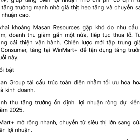
 tăng trưởng mạnh nhờ giá thịt heo tăng và chuyển sa
i nhuận cao.
hai khoáng Masan Resources gặp khó do nhu cầu 
ảm, doanh thu giảm gần một nửa, tiếp tục thua lỗ. Tu
ang cải thiện vận hành. Chiến lược mới tập trung g
Consumer, tăng tại WinMart+ để tận dụng tăng trưởn
ỗi này.
ổi bật
an Group tái cấu trúc toàn diện nhằm tối ưu hóa ho
uả kinh doanh.
nh thu tăng trưởng ổn định, lợi nhuận ròng dự kiế
năm 2025.
Mart+ mở rộng nhanh, chuyển từ siêu thị lớn sang c
ên lợi nhuận.