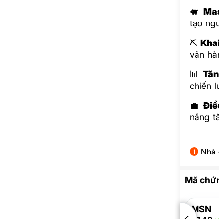
🐖
Mas
tạo ngu
⛏️
Kha
vận hàn
📊
Tăn
chiến l
💼
Điề
năng t
Nhà 
Mã chứn
MSN