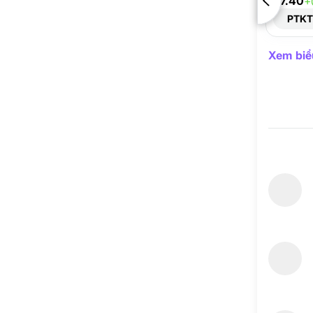
67.40
+
PTK
Xem biểu