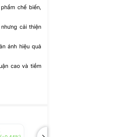
n phẩm chế biến,
nhưng cải thiện
ản ánh hiệu quả
uận cao và tiềm
X
 (+0.44%)