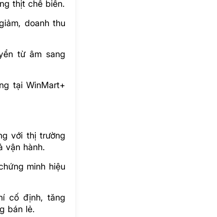
ng thịt chế biến.
giảm, doanh thu
uyển từ âm sang
ăng tại WinMart+
g với thị trường
ả vận hành.
chứng minh hiệu
í cố định, tăng
g bán lẻ.