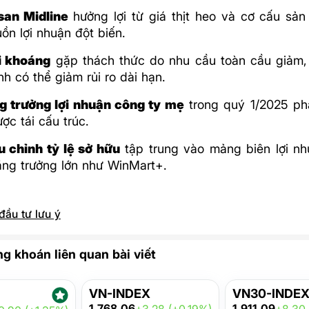
an Midline
hưởng lợi từ giá thịt heo và cơ cấu sả
ồn lợi nhuận đột biến.
i khoáng
gặp thách thức do nhu cầu toàn cầu giảm, 
h có thể giảm rủi ro dài hạn.
g trưởng lợi nhuận công ty mẹ
trong quý 1/2025 ph
ược tái cấu trúc.
u chỉnh tỷ lệ sở hữu
tập trung vào mảng biên lợi nh
ăng trưởng lớn như WinMart+.
đầu tư lưu ý
g khoán liên quan bài viết
VN-INDEX
VN30-INDE
1,768.06
1,911.09
+3.28 (+0.19%)
+8.30