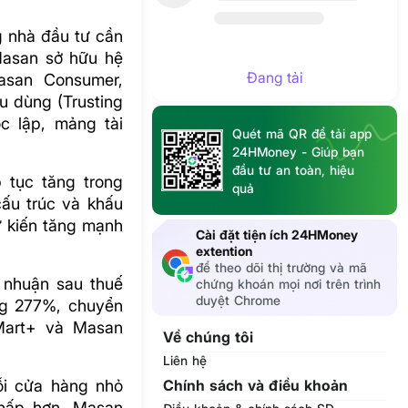
g nhà đầu tư cần
 Masan sở hữu hệ
Đang tải
asan Consumer,
u dùng (Trusting
c lập, mảng tài
Quét mã QR để tải app
24HMoney - Giúp bạn
đầu tư an toàn, hiệu
 tục tăng trong
quả
ấu trúc và khấu
ự kiến tăng mạnh
Cài đặt tiện ích 24HMoney
extention
để theo dõi thị trường và mã
 nhuận sau thuế
chứng khoán mọi nơi trên trình
duyệt Chrome
ng 277%, chuyển
Mart+ và Masan
Về chúng tôi
Liên hệ
ỗi cửa hàng nhỏ
Chính sách và điều khoản
thấp hơn. Masan