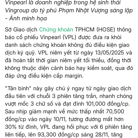
Vinpearl là doanh nghiệp trong hệ sinh thái
Vingroup do tỷ phú Phạm Nhật Vượng sáng lập
- Ảnh minh họa
Sở Giao dịch
Chứng khoán
TPHCM (HOSE) thông
báo cổ phiếu Vinpearl (VPL) được đưa ra khỏi
danh sách chứng khoán không đủ điều kiện giao
dịch ký quỹ. VPL niêm yết từ ngày 13/05/2025 và
đã hoàn tất thời gian niêm yết tối thiểu, đồng thời
không thuộc diện cảnh báo hay kiểm soát, qua đó
đáp ứng điều kiện cấp margin.
"Tân binh" này gây chú ý ngay từ ngày giao dịch
đầu tiên với chuỗi 3 phiên tăng trần, nhanh chóng
vượt mốc 3 chữ số và đạt đỉnh 101,000 đồng/cp.
Sau nhịp giảm mạnh về mức thấp nhất 70,500
đồng/cp vào ngày 10/11, tương đương mất hơn
30% từ đỉnh, VPL đang hồi phục với 6 phiên tăng
liên tiếp, lên 93,300 đồng/cp sáng 28/11, tăng