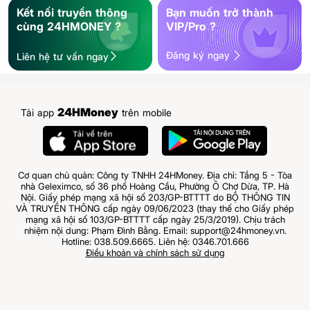
Kết nối truyền thông
Bạn muốn trở thành
cùng 24HMONEY ?
VIP/Pro ?
Đăng ký ngay
Liên hệ tư vấn ngay
24HMoney
Tải app
trên mobile
Cơ quan chủ quản: Công ty TNHH 24HMoney. Địa chỉ: Tầng 5 - Tòa
nhà Geleximco, số 36 phố Hoàng Cầu, Phường Ô Chợ Dừa, TP. Hà
Nội. Giấy phép mạng xã hội số 203/GP-BTTTT do BỘ THÔNG TIN
VÀ TRUYỀN THÔNG cấp ngày 09/06/2023 (thay thế cho Giấy phép
mạng xã hội số 103/GP-BTTTT cấp ngày 25/3/2019). Chịu trách
nhiệm nội dung: Phạm Đình Bằng. Email: support@24hmoney.vn.
Hotline: 038.509.6665. Liên hệ: 0346.701.666
Điều khoản và chính sách sử dụng