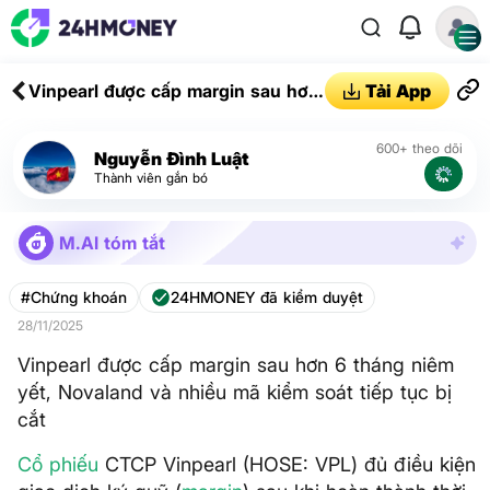
Vinpearl được cấp margin sau hơn
Tải App
6 tháng niêm yết, Novaland và
nhiều mã kiểm soát tiếp tục bị cắt
600+ theo dõi
Nguyễn Đình Luật
Thành viên gắn bó
M.AI tóm tắt
#Chứng khoán
24HMONEY đã kiểm duyệt
28/11/2025
Vinpearl được cấp margin sau hơn 6 tháng niêm
yết, Novaland và nhiều mã kiểm soát tiếp tục bị
cắt
Cổ phiếu
CTCP Vinpearl (HOSE: VPL) đủ điều kiện