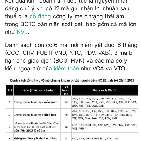
Kết quả kinh doanh âm tiếp tục là nguyên nhân
đáng chú ý khi có 12 mã ghi nhận lợi nhuận sau
thuế của
cổ đông
công ty mẹ ở trạng thái âm
trong BCTC bán niên soát xét, bao gồm cả mã lớn
như
NVL
.
Danh sách còn có 6 mã mới niêm yết dưới 6 tháng
(CCC, CRV, FUETPVND, NTC, PDV, VAB), 2 mã bị
hạn chế giao dịch (BCG, HVN) và các mã có ý
kiến ngoại trừ của
kiểm toán
như VCA và VTO.