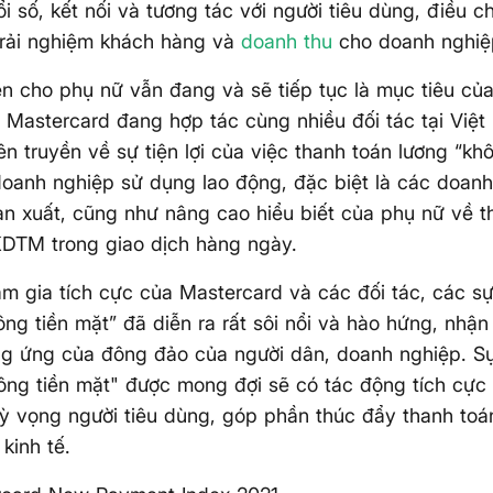
i số, kết nối và tương tác với người tiêu dùng, điều ch
trải nghiệm khách hàng và
doanh thu
cho doanh nghiệ
n cho phụ nữ vẫn đang và sẽ tiếp tục là mục tiêu của
 Mastercard đang hợp tác cùng nhiều đối tác tại Việ
n truyền về sự tiện lợi của việc thanh toán lương “kh
oanh nghiệp sử dụng lao động, đặc biệt là các doanh
n xuất, cũng như nâng cao hiểu biết của phụ nữ về t
KDTM trong giao dịch hàng ngày.
am gia tích cực của Mastercard và các đối tác, các s
ng tiền mặt” đã diễn ra rất sôi nổi và hào hứng, nhậ
g ứng của đông đảo của người dân, doanh nghiệp. Sự
ng tiền mặt" được mong đợi sẽ có tác động tích cực 
kỳ vọng người tiêu dùng, góp phần thúc đẩy thanh toá
kinh tế.