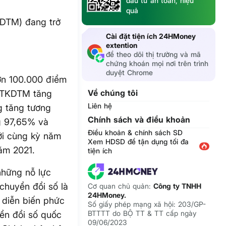
đầu tư an toàn, hiệu
quả
DTM) đang trở
Cài đặt tiện ích 24HMoney
extention
để theo dõi thị trường và mã
chứng khoán mọi nơi trên trình
duyệt Chrome
ơn 100.000 điểm
Về chúng tôi
 TTKDTM tăng
Liên hệ
ng tăng tương
Chính sách và điều khoản
g 97,65% và
Điều khoản & chính sách SD
ới cùng kỳ năm
Xem HDSD để tận dụng tối đa
năm 2021.
tiện ích
những nỗ lực
chuyển đổi số là
Cơ quan chủ quản:
Công ty TNHH
24HMoney.
h diễn biến phức
Số giấy phép mạng xã hội: 203/GP-
BTTTT do BỘ TT & TT cấp ngày
ển đổi số quốc
09/06/2023