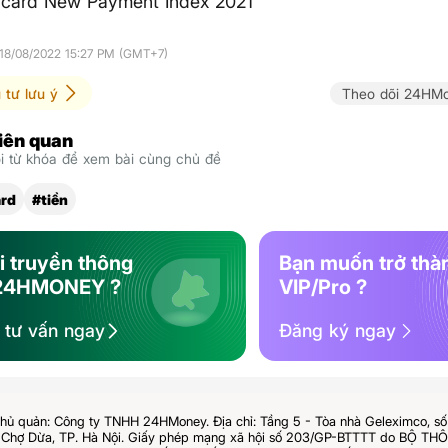
ercard New Payment Index 2021
 18/08/2022 15:27 PM (GMT+7)
 tư lưu ý
Theo dõi 24HMo
liên quan
 từ khóa để xem bài cùng chủ đề
rd
#tiền
i truyền thông
Bạn muốn trở thà
24HMONEY ?
VIP/Pro ?
ệ tư vấn ngay
Đăng ký ngay
hủ quản: Công ty TNHH 24HMoney. Địa chỉ: Tầng 5 - Tòa nhà Geleximco, s
Chợ Dừa, TP. Hà Nội. Giấy phép mạng xã hội số 203/GP-BTTTT do BỘ T