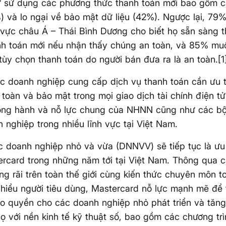
ử sử dụng các phương thức thanh toán mới bao gồm c
) và lo ngại về bảo mật dữ liệu (42%). Ngược lại, 79
 vực châu Á – Thái Bình Dương cho biết họ sẵn sàng 
nh toán mới nếu nhận thấy chúng an toàn, và 85% mu
tùy chọn thanh toán do người bán đưa ra là an toàn.[1
c doanh nghiệp cung cấp dịch vụ thanh toán cần ưu 
n toàn và bảo mật trong mọi giao dịch tài chính điện t
ồng hành và nỗ lực chung của NHNN cũng như các bộ
 nghiệp trong nhiều lĩnh vực tại Việt Nam.
c doanh nghiệp nhỏ và vừa (DNNVV) sẽ tiếp tục là ưu
rcard trong những năm tới tại Việt Nam. Thông qua 
ộng rãi trên toàn thế giới cùng kiến thức chuyên môn t
 hiểu người tiêu dùng, Mastercard nỗ lực mạnh mẽ để 
ao quyền cho các doanh nghiệp nhỏ phát triển và tăng
ọ với nền kinh tế kỹ thuật số, bao gồm các chương tr