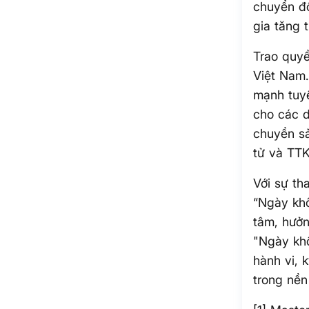
chuyển đổ
gia tăng 
Trao quyề
Việt Nam.
mạnh tuyê
cho các d
chuyền sả
tử và TT
Với sự th
“Ngày khô
tâm, hưởn
"Ngày khô
hành vi, 
trong nền 