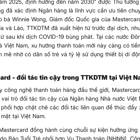
năm 2025, định hướng đến năm 2030” được Thủ tướng
g đã xác định Ngân hàng là lĩnh vực cần ưu tiên chu
o bà Winnie Wong, Giám đốc Quốc gia của Mastercard
 và Lào, TTKDTM đã xuất hiện từ trước đại dịch, n
từ sau khi dịch COVID-19 bùng phát. Tại các nước Đ
là Việt Nam, xu hướng thanh toán mới này càng có ti
h mẽ nhờ có dân số trẻ và tỷ lệ sử dụng thiết bị di độ
ard - đối tác tin cậy trong TTKDTM tại Việt 
y công nghệ thanh toán hàng đầu thế giới, Mastercar
 vai trò đối tác tin cậy của Ngân hàng Nhà nước Việ
phối hợp chặt chẽ các đối tác liên quan để thúc đẩy 
 mặt tại Việt Nam.
 Mastercard đồng hành cùng chuỗi sự kiện hưởng ứng
 do Báo Tuổi Trẻ phối hợp Vụ Thanh toán (NHNN), Cô