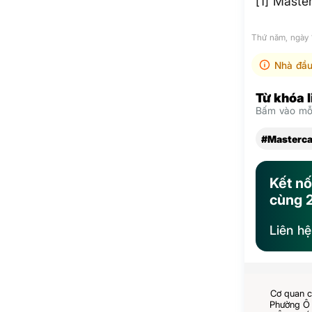
[1] Mast
Thứ năm, ngày
Nhà đầu
Từ khóa 
Bấm vào mỗi
#Masterca
Kết nố
cùng 
Liên h
Cơ quan c
Phường Ô 