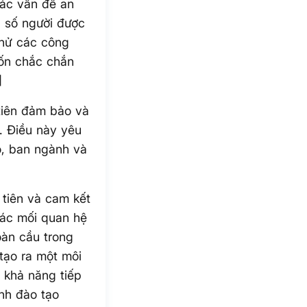
ác vấn đề an
% số người được
thử các công
ốn chắc chắn
]
tiên đảm bảo và
ử. Điều này yêu
, ban ngành và
 tiên và cam kết
các mối quan hệ
oàn cầu trong
tạo ra một môi
 khả năng tiếp
ình đào tạo