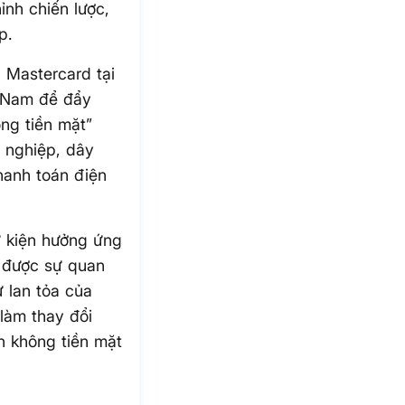
ỉnh chiến lược,
p.
 Mastercard tại
t Nam để đẩy
ông tiền mặt”
 nghiệp, dây
hanh toán điện
ự kiện hưởng ứng
n được sự quan
 lan tỏa của
làm thay đổi
n không tiền mặt