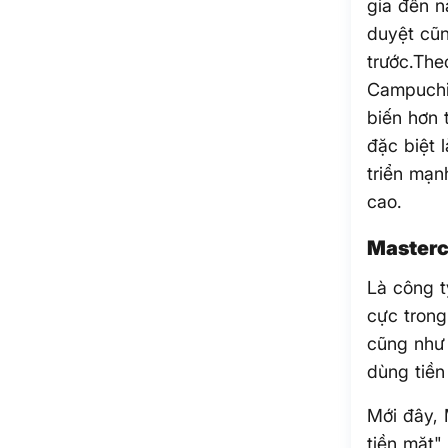
gia đến 
duyệt cũn
trước.The
Campuchia
biến hơn 
đặc biệt 
triển mạn
cao.
Masterc
Là công t
cực trong
cũng như 
dùng tiền
Mới đây,
tiền mặt"