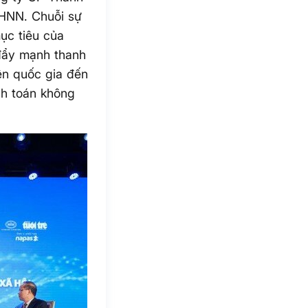
NHNN. Chuỗi sự
ục tiêu của
đẩy mạnh thanh
iện quốc gia đến
nh toán không