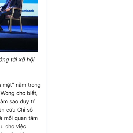
ớng tới xã hội
ền mặt” nằm trong
 Wong cho biết,
làm sao duy trì
ên cứu Chỉ số
là mối quan tâm
ầu cho việc