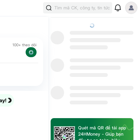
Tìm mã CK, công ty, tin tức
100+ theo dõi
ay!
Quét mã QR để tải app
24HMoney - Giúp bạn