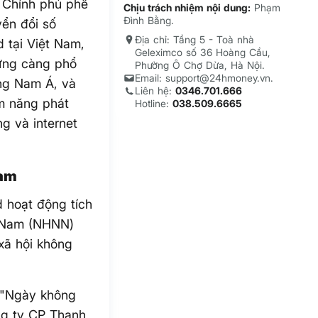
 Chính phủ phê
Chịu trách nhiệm nội dung:
Phạm
Đình Bằng.
yển đổi số
Địa chỉ: Tầng 5 - Toà nhà
 tại Việt Nam,
Geleximco số 36 Hoàng Cầu,
hưng càng phổ
Phường Ô Chợ Dừa, Hà Nội.
Email: support@24hmoney.vn.
ông Nam Á, và
Liên hệ:
0346.701.666
ềm năng phát
Hotline:
038.509.6665
ng và internet
Nam
d hoạt động tích
t Nam (NHNN)
xã hội không
 "Ngày không
ng ty CP Thanh