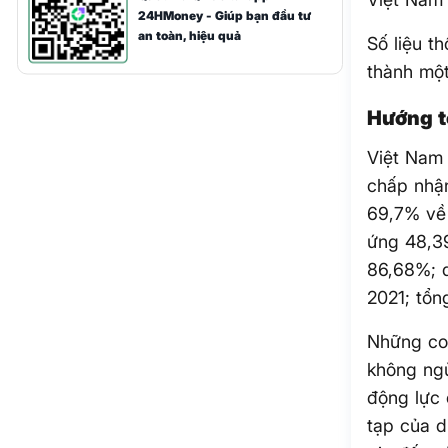
24HMoney - Giúp bạn đầu tư
an toàn, hiệu quả
Số liệu t
thành mộ
Hướng t
Việt Nam
chấp nhậ
69,7% về 
ứng 48,3
86,68%; 
2021; tổn
Những con
không ngừ
động lực 
tạp của d