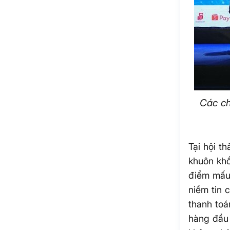
Các ch
Tại hội t
khuôn khổ
điểm mấu 
niềm tin 
thanh toá
hàng đầu 