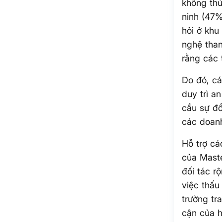
không th
ninh (47%
hỏi ở khu
nghệ tha
rằng các 
Do đó, cá
duy trì a
cầu sự đ
các doanh
Hỗ trợ cá
của Maste
đối tác r
việc thấu
trường tr
cận của h