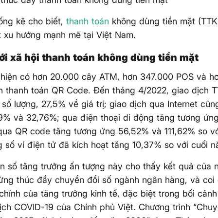
hống kê cho biết,
thanh toán
không dùng tiền mặt (TTK
t xu hướng mạnh mẽ tại Việt Nam.
ới xã hội thanh toán không dùng tiền mặt
 hiện có hơn 20.000 cây ATM, hơn 347.000 POS và h
n thanh toán QR Code. Đến tháng 4/2022, giao dịch
số lượng, 27,5% về giá trị; giao dịch qua Internet cũ
9% và 32,76%; qua điện thoại di động tăng tương ứn
qua QR code tăng tương ứng 56,52% và 111,62% so v
g số ví điện tử đã kích hoạt tăng 10,37% so với cuối 
 số tăng trưởng ấn tượng này cho thấy kết quả của 
ng thúc đẩy chuyển đổi số ngành ngân hàng, và coi 
chính của tăng trưởng kinh tế, đặc biệt trong bối cản
ịch COVID-19 của Chính phủ Việt. Chương trình “Chuy