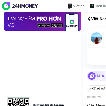
Viết bài
Tiện í
Việt Na
M.AI
#KT vĩ mô
18/08/2022
Quét mã QR để tải app
Việt Nam 