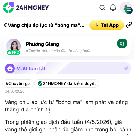
Vàng chịu áp lực từ "bóng ma"
Tải App
lạm phát và căng thẳng địa chính
trị
Phương Giang
(Chuyên viên tư vấn đầu tư hàng hoá)
PRO
M.AI tóm tắt
#Chuyên gia
24HMONEY đã kiểm duyệt
04/05/2026
Vàng chịu áp lực từ "bóng ma" lạm phát và căng
thẳng địa chính trị
Trong phiên giao dịch đầu tuần (4/5/2026), giá
vàng thế giới ghi nhận đà giảm nhẹ trong bối cảnh