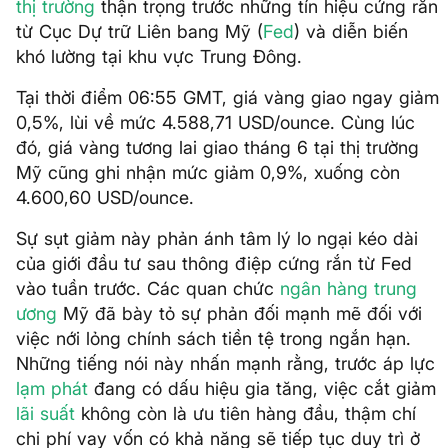
thị trường
thận trọng trước những tín hiệu cứng rắn
từ Cục Dự trữ Liên bang Mỹ (
Fed
) và diễn biến
khó lường tại khu vực Trung Đông.
Tại thời điểm 06:55 GMT, giá vàng giao ngay giảm
0,5%, lùi về mức 4.588,71 USD/ounce. Cùng lúc
đó, giá vàng tương lai giao tháng 6 tại thị trường
Mỹ cũng ghi nhận mức giảm 0,9%, xuống còn
4.600,60 USD/ounce.
Sự sụt giảm này phản ánh tâm lý lo ngại kéo dài
của giới đầu tư sau thông điệp cứng rắn từ Fed
vào tuần trước. Các quan chức
ngân hàng trung
ương
Mỹ đã bày tỏ sự phản đối mạnh mẽ đối với
việc nới lỏng chính sách tiền tệ trong ngắn hạn.
Những tiếng nói này nhấn mạnh rằng, trước áp lực
lạm phát
đang có dấu hiệu gia tăng, việc cắt giảm
lãi suất
không còn là ưu tiên hàng đầu, thậm chí
chi phí vay vốn có khả năng sẽ tiếp tục duy trì ở