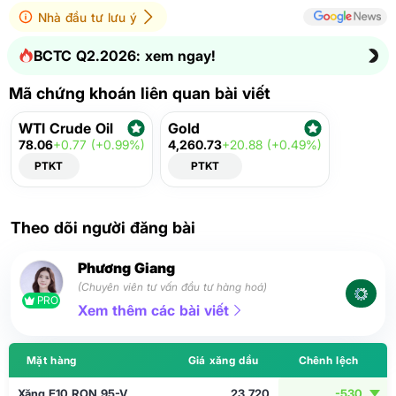
Nhà đầu tư lưu ý
BCTC Q2.2026: xem ngay!
Mã chứng khoán liên quan bài viết
WTI Crude Oil
Gold
78.06
+0.77 (+0.99%)
4,260.73
+20.88 (+0.49%)
PTKT
PTKT
Theo dõi người đăng bài
Phương Giang
(Chuyên viên tư vấn đầu tư hàng hoá)
PRO
Xem thêm các bài viết
Mặt hàng
Giá xăng dầu
Chênh lệch
Xăng E10 RON 95-V
23,720
-530