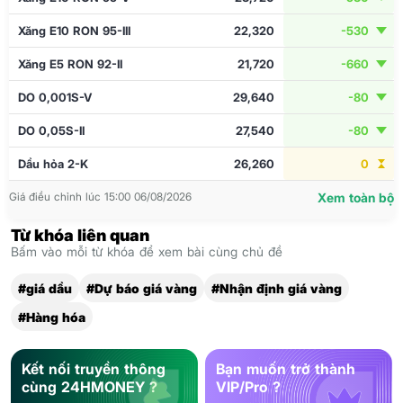
Xăng E10 RON 95-III
22,320
-530
Xăng E5 RON 92-II
21,720
-660
DO 0,001S-V
29,640
-80
DO 0,05S-II
27,540
-80
Dầu hỏa 2-K
26,260
0
Giá điều chỉnh lúc 15:00 06/08/2026
Xem toàn bộ
Từ khóa liên quan
Bấm vào mỗi từ khóa để xem bài cùng chủ đề
#giá dầu
#Dự báo giá vàng
#Nhận định giá vàng
#Hàng hóa
Kết nối truyền thông
Bạn muốn trở thành
cùng 24HMONEY ?
VIP/Pro ?