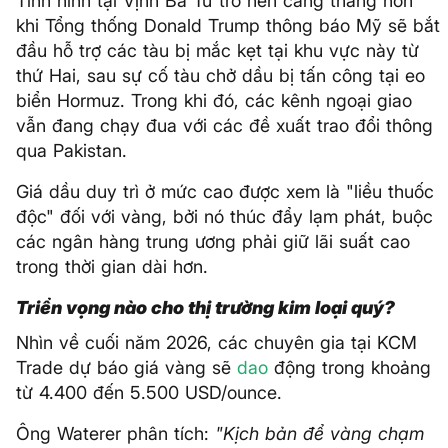
Tình hình tại Vịnh Ba Tư trở nên căng thẳng hơn
khi Tổng thống Donald Trump thông báo Mỹ sẽ bắt
đầu hỗ trợ các tàu bị mắc kẹt tại khu vực này từ
thứ Hai, sau sự cố tàu chở dầu bị tấn công tại eo
biển Hormuz. Trong khi đó, các kênh ngoại giao
vẫn đang chạy đua với các đề xuất trao đổi thông
qua Pakistan.
Giá dầu duy trì ở mức cao được xem là "liều thuốc
độc" đối với vàng, bởi nó thúc đẩy lạm phát, buộc
các ngân hàng trung ương phải giữ lãi suất cao
trong thời gian dài hơn.
Triển vọng nào cho thị trường kim loại quý?
Nhìn về cuối năm 2026, các chuyên gia tại KCM
Trade dự báo giá vàng sẽ
dao
động trong khoảng
từ 4.400 đến 5.500 USD/ounce.
Ông Waterer phân tích:
"Kịch bản để vàng chạm