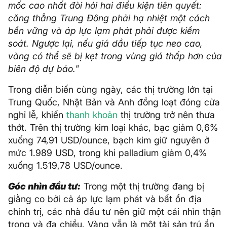
mốc cao nhất đòi hỏi hai điều kiện tiên quyết:
căng thẳng Trung Đông phải hạ nhiệt một cách
bền vững và áp lực lạm phát phải được kiểm
soát. Ngược lại, nếu giá dầu tiếp tục neo cao,
vàng có thể sẽ bị kẹt trong vùng giá thấp hơn của
biên độ dự báo."
Trong diễn biến cùng ngày, các thị trường lớn tại
Trung Quốc, Nhật Bản và Anh đồng loạt đóng cửa
nghỉ lễ, khiến
thanh khoản
thị trường trở nên thưa
thớt. Trên thị trường kim loại khác, bạc giảm 0,6%
xuống 74,91 USD/ounce, bạch kim giữ nguyên ở
mức 1.989 USD, trong khi palladium giảm 0,4%
xuống 1.519,78 USD/ounce.
Góc nhìn đầu tư:
Trong một thị trường đang bị
giằng co bởi cả áp lực lạm phát và bất ổn địa
chính trị, các nhà đầu tư nên giữ một cái nhìn thận
trọng và đa chiều. Vàng vẫn là một tài sản trú ẩn