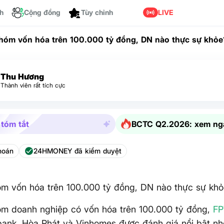
ch
Cộng đồng
Tùy chỉnh
LIVE
hóm vốn hóa trên 100.000 tỷ đồng, DN nào thực sự khỏe
Thu Hương
Thành viên rất tích cực
 tóm tắt
BCTC Q2.2026: xem ng
hoán
24HMONEY đã kiểm duyệt
m vốn hóa trên 100.000 tỷ đồng, DN nào thực sự kh
óm doanh nghiệp có vốn hóa trên 100.000 tỷ đồng,
FP
nk, Hòa Phát và Vinhomes được đánh giá nổi bật nhờ