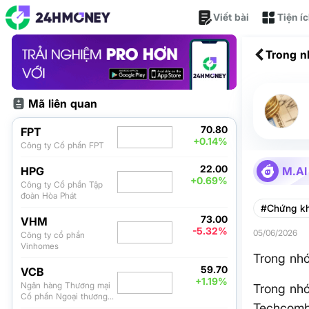
Viết bài
Tiện í
Trong n
Mã liên quan
70.80
FPT
+0.14%
Công ty Cổ phần FPT
22.00
HPG
M.AI
+0.69%
Công ty Cổ phần Tập
đoàn Hòa Phát
#Chứng k
73.00
VHM
-5.32%
05/06/2026
Công ty cổ phần
Vinhomes
Trong nhó
59.70
VCB
+1.19%
Ngân hàng Thương mại
Trong nh
Cổ phần Ngoại thương
Techcomba
Việt Nam