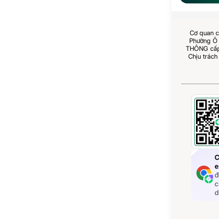
Cơ quan c
Phường Ô 
THÔNG cấp 
Chịu trách
C
e
đ
c
d