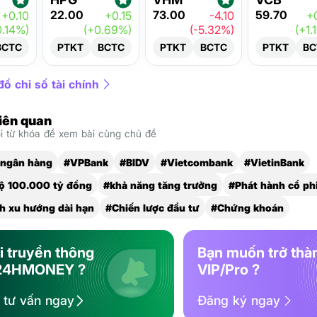
22.00
73.00
59.70
+0.10
+0.15
-4.10
+
0.14%)
(+0.69%)
(-5.32%)
(+1.
BCTC
PTKT
BCTC
PTKT
BCTC
PTKT
BC
ồ chỉ số tài chính
liên quan
 từ khóa để xem bài cùng chủ đề
 ngân hàng
#VPBank
#BIDV
#Vietcombank
#VietinBank
bộ 100.000 tỷ đồng
#khả năng tăng trưởng
#Phát hành cổ ph
h xu hướng dài hạn
#Chiến lược đầu tư
#Chứng khoán
i truyền thông
Bạn muốn trở thà
24HMONEY ?
VIP/Pro ?
ệ tư vấn ngay
Đăng ký ngay