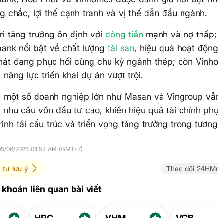
g chắc, lợi thế cạnh tranh và vị thế dẫn đầu ngành.
rì tăng trưởng ổn định với
dòng tiền
mạnh và nợ thấp;
ank nổi bật về chất lượng
tài sản
, hiệu quả hoạt động 
hát đang phục hồi cùng chu kỳ ngành thép; còn Vinh
 năng lực triển khai dự án vượt trội.
, một số doanh nghiệp lớn như Masan và Vingroup vẫn
 nhu cầu vốn đầu tư cao, khiến hiệu quả tài chính ph
ình tái cấu trúc và triển vọng tăng trưởng trong tương 
 05/06/2026 08:52 AM (GMT+7)
 tư lưu ý
Theo dõi 24HMo
khoán liên quan bài viết
HPG
VHM
VCB