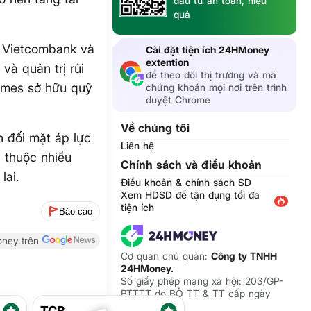
đầu tư an toàn, hiệu
quả
 Vietcombank và
Cài đặt tiện ích 24HMoney
extention
và quản trị rủi
để theo dõi thị trường và mã
omes sở hữu quỹ
chứng khoán mọi nơi trên trình
duyệt Chrome
Về chúng tôi
 đối mặt áp lực
Liên hệ
ụ thuộc nhiều
Chính sách và điều khoản
lai.
Điều khoản & chính sách SD
Xem HDSD để tận dụng tối đa
tiện ích
Báo cáo
ney trên
Cơ quan chủ quản:
Công ty TNHH
24HMoney.
Số giấy phép mạng xã hội: 203/GP-
BTTTT do BỘ TT & TT cấp ngày
09/06/2023
TCB