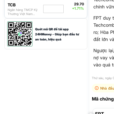
29.70
TCB
chính vữn
+1.71%
Ngân hàng TMCP Kỹ
Thương Việt Nam
FPT duy t
(Techcombank)
Techcomb
Quét mã QR để tải app
ro; Hòa P
24HMoney - Giúp bạn đầu tư
đất lớn và
an toàn, hiệu quả
Ngược lại
nợ vay và
vào quá tr
Thứ sáu, ngày
Nhà đầu
Mã chứng 
FPT