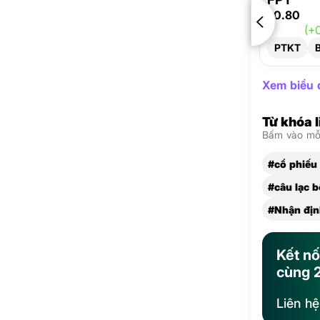
70.80
(+
PTKT
Xem biểu đ
Từ khóa 
Bấm vào mỗi
#cổ phiếu
#câu lạc 
#Nhận địn
Kết nố
cùng 
Liên h