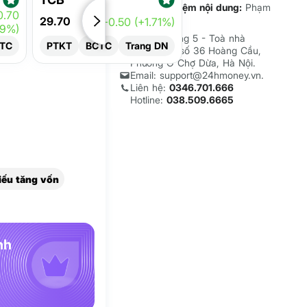
Chịu trách nhiệm nội dung:
Phạm
0.70
Đình Bằng.
29.70
+0.50 (+1.71%)
19%)
Địa chỉ: Tầng 5 - Toà nhà
TC
PTKT
BCTC
Trang DN
Geleximco số 36 Hoàng Cầu,
Phường Ô Chợ Dừa, Hà Nội.
Email: support@24hmoney.vn.
Liên hệ:
0346.701.666
Hotline:
038.509.6665
iếu tăng vốn
nh