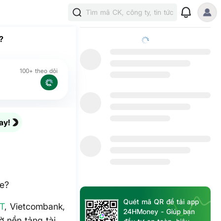
Tìm mã CK, công ty, tin tức
?
100+ theo dõi
ay!
ỏe?
Quét mã QR để tải app
T
, Vietcombank,
24HMoney - Giúp bạn
 nền tảng tài