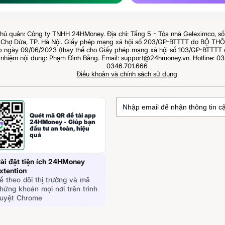
hủ quản: Công ty TNHH 24HMoney. Địa chỉ: Tầng 5 - Tòa nhà Geleximco, s
Chợ Dừa, TP. Hà Nội. Giấy phép mạng xã hội số 203/GP-BTTTT do BỘ T
ngày 09/06/2023 (thay thế cho Giấy phép mạng xã hội số 103/GP-BTTTT 
 nhiệm nội dung: Phạm Đình Bằng. Email: support@24hmoney.vn. Hotline: 03
0346.701.666
Điều khoản và chính sách sử dụng
Quét mã QR để tải app
24HMoney - Giúp bạn
đầu tư an toàn, hiệu
quả
ài đặt tiện ích 24HMoney
xtention
ể theo dõi thị trường và mã
hứng khoán mọi nơi trên trình
uyệt Chrome