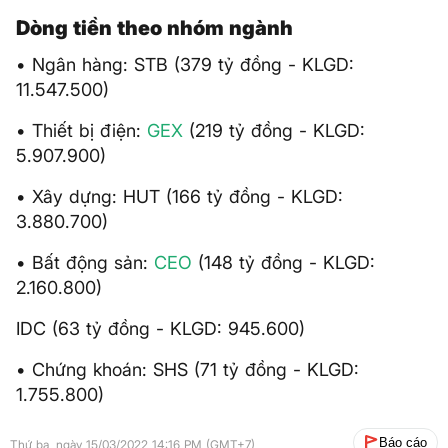
Dòng tiền theo nhóm ngành
• Ngân hàng: STB (379 tỷ đồng - KLGD:
11.547.500)
• Thiết bị điện:
GEX
(219 tỷ đồng - KLGD:
5.907.900)
• Xây dựng: HUT (166 tỷ đồng - KLGD:
3.880.700)
• Bất động sản:
CEO
(148 tỷ đồng - KLGD:
2.160.800)
IDC (63 tỷ đồng - KLGD: 945.600)
• Chứng khoán: SHS (71 tỷ đồng - KLGD:
1.755.800)
Báo cáo
Thứ ba, ngày 15/03/2022 14:16 PM (GMT+7)