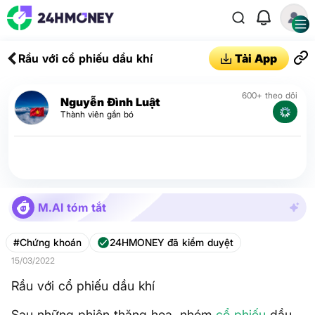
Rầu với cổ phiếu dầu khí
Tải App
600+ theo dõi
Nguyễn Đình Luật
Thành viên gắn bó
M.AI tóm tắt
#Chứng khoán
24HMONEY đã kiểm duyệt
15/03/2022
Rầu với cổ phiếu dầu khí
Sau những phiên thăng hoa, nhóm
cổ phiếu
dầu