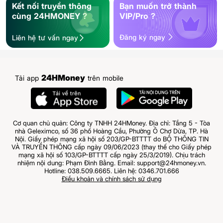
Kết nối truyền thông
Bạn muốn trở thành
cùng 24HMONEY ?
VIP/Pro ?
Đăng ký ngay
Liên hệ tư vấn ngay
24HMoney
Tải app
trên mobile
Cơ quan chủ quản: Công ty TNHH 24HMoney. Địa chỉ: Tầng 5 - Tòa
nhà Geleximco, số 36 phố Hoàng Cầu, Phường Ô Chợ Dừa, TP. Hà
Nội. Giấy phép mạng xã hội số 203/GP-BTTTT do BỘ THÔNG TIN
VÀ TRUYỀN THÔNG cấp ngày 09/06/2023 (thay thế cho Giấy phép
mạng xã hội số 103/GP-BTTTT cấp ngày 25/3/2019). Chịu trách
nhiệm nội dung: Phạm Đình Bằng. Email: support@24hmoney.vn.
Hotline: 038.509.6665. Liên hệ: 0346.701.666
Điều khoản và chính sách sử dụng