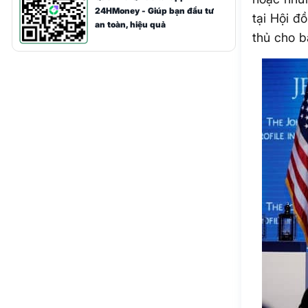
24HMoney - Giúp bạn đầu tư
tại Hội đ
an toàn, hiệu quả
thủ cho b