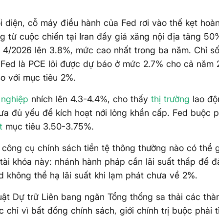
i diện, cỗ máy điều hành của Fed rơi vào thế kẹt hoà
g từ cuộc chiến tại Iran đẩy giá xăng nội địa tăng 5
 4/2026 lên 3.8%, mức cao nhất trong ba năm. Chỉ số
 Fed là PCE lõi được dự báo ở mức 2.7% cho cả năm 
o với mục tiêu 2%.
t nghiệp
nhích lên 4.3-4.4%, cho thấy
thị trường
lao độ
a đủ yếu để kích hoạt nới lỏng khẩn cấp. Fed buộc ph
t
mục tiêu 3.50-3.75%.
công cụ chính sách tiền tệ thông thường nào có thể g
 tài khóa này: nhánh hành pháp cần lãi suất thấp để đ
 không thể hạ lãi suất khi lạm phát chưa về 2%.
uật Dự trữ Liên bang ngăn Tổng thống sa thải các thà
 chỉ vì bất đồng chính sách, giới chính trị buộc phải 