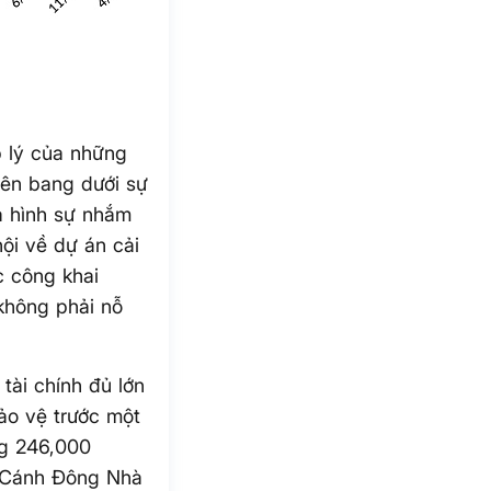
 lý của những
iên bang dưới sự
òa hình sự nhắm
hội về dự án cải
c công khai
 không phải nỗ
tài chính đủ lớn
ảo vệ trước một
ng 246,000
o Cánh Đông Nhà