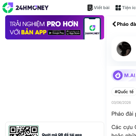
Viết bài
Tiện í
Pháo đà
M.AI
#Quốc tế
03/06/2026
Pháo đài 
Các cựu 
Quét mã QR để tải app
hoặc nhữn