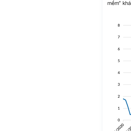
mềm” khá