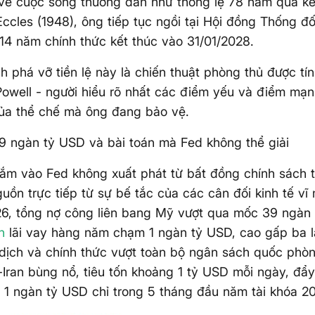
i về cuộc sống thường dân như thông lệ 78 năm qua kể 
Eccles (1948), ông tiếp tục ngồi tại Hội đồng Thống đ
14 năm chính thức kết thúc vào 31/01/2028.
h phá vỡ tiền lệ này là chiến thuật phòng thủ được tí
owell - người hiểu rõ nhất các điểm yếu và điểm mạnh
ủa thể chế mà ông đang bảo vệ.
9 ngàn tỷ USD và bài toán mà Fed không thể giải
ắm vào Fed không xuất phát từ bất đồng chính sách 
uồn trực tiếp từ sự bế tắc của các cân đối kinh tế vĩ
6, tổng nợ công liên bang Mỹ vượt qua mốc 39 ngàn 
n
lãi vay hàng năm chạm 1 ngàn tỷ USD, cao gấp ba l
 dịch và chính thức vượt toàn bộ ngân sách quốc phò
-Iran bùng nổ, tiêu tốn khoảng 1 tỷ USD mỗi ngày, đẩ
 1 ngàn tỷ USD chỉ trong 5 tháng đầu năm tài khóa 2