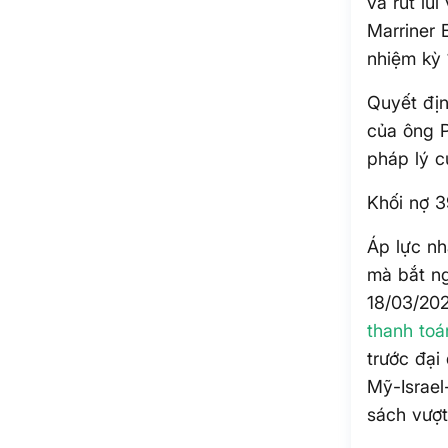
và rút lu
Marriner 
nhiệm kỳ 
Quyết địn
của ông P
pháp lý c
Khối nợ 3
Áp lực nh
mà bắt ng
18/03/202
thanh toá
trước đại
Mỹ-Israel
sách vượt