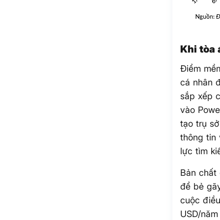
Khi tòa 
Điểm mềm
cá nhân đ
sắp xếp c
vào Powel
tạo trụ s
thông tin
lực tìm k
Bản chất 
để bẻ gãy
cuộc điều
USD/năm 