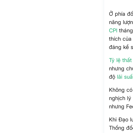
Ở phía đố
năng lượn
CPI
tháng
thích của
đáng kể s
Tỷ lệ thấ
nhưng chư
độ
lãi suấ
Không có 
nghịch lý
nhưng Fed
Khi Đạo l
Thống đốc