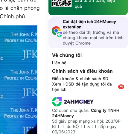
đầu tư an toàn, hiệu
quả
o lá chắn phòng
 Chính phủ.
Cài đặt tiện ích 24HMoney
extention
để theo dõi thị trường và mã
chứng khoán mọi nơi trên trình
duyệt Chrome
Về chúng tôi
Liên hệ
Chính sách và điều khoản
Điều khoản & chính sách SD
Xem HDSD để tận dụng tối đa
tiện ích
Cơ quan chủ quản:
Công ty TNHH
24HMoney.
Số giấy phép mạng xã hội: 203/GP-
BTTTT do BỘ TT & TT cấp ngày
09/06/2023