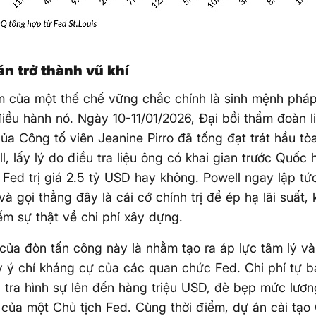
án trở thành vũ khí
 của một thể chế vững chắc chính là sinh mệnh pháp
iều hành nó. Ngày 10-11/01/2026, Đại bồi thẩm đoàn l
ủa Công tố viên Jeanine Pirro đã tống đạt trát hầu t
l, lấy lý do điều tra liệu ông có khai gian trước Quốc 
ở Fed trị giá 2.5 tỷ USD hay không. Powell ngay lập tứ
 và gọi thẳng đây là cái cớ chính trị để ép hạ lãi suất,
iếm sự thật về chi phí xây dựng.
của đòn tấn công này là nhằm tạo ra áp lực tâm lý và 
 ý chí kháng cự của các quan chức Fed. Chi phí tự b
 tra hình sự lên đến hàng triệu USD, đè bẹp mức lươ
của một Chủ tịch Fed. Cùng thời điểm, dự án cải tạ