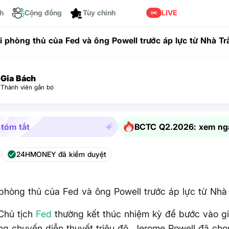
ch
Cộng đồng
LIVE
i phòng thủ của Fed và ông Powell trước áp lực từ Nhà Tr
Gia Bách
Thành viên gắn bó
 tóm tắt
BCTC Q2.2026: xem ng
24HMONEY đã kiểm duyệt
phòng thủ của Fed và ông Powell trước áp lực từ Nhà
Chủ tịch
Fed
thường kết thúc nhiệm kỳ để bước vào gi
g chuyến diễn thuyết triệu đô. Jerome Powell đã chọn