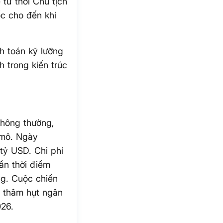
từ thời Chủ tịch
ốc cho đến khi
nh toán kỹ lưỡng
 trong kiến trúc
thông thường,
 mô. Ngày
tỷ USD. Chi phí
ần thời điểm
ng. Cuộc chiến
y thâm hụt ngân
026.