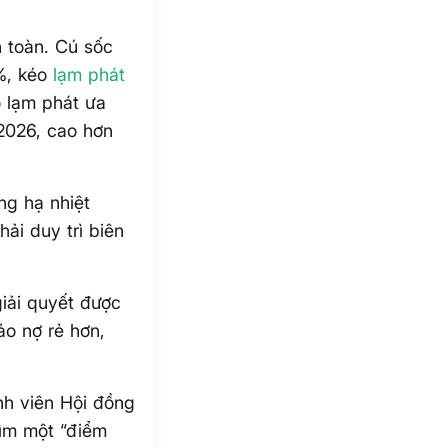
n toàn. Cú sốc
0%, kéo
lạm phát
 lạm phát ưa
2026, cao hơn
ng hạ nhiệt
ải duy trì biên
iải quyết được
ảo nợ rẻ hơn,
nh viên Hội đồng
tìm một “điểm