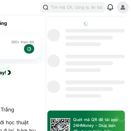
Tìm mã CK, công ty, tin tức
ắng
300+ theo dõi
ay!
 Trắng
Quét mã QR để tải app
ới học thuật
24HMoney - Giúp bạn
 ở lại, bám trụ