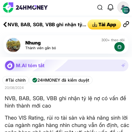
NVB, BAB, SGB, VBB ghi nhận tỷ lệ
Tải App
nợ có vấn đề hình thành mới cao
300+ theo dõi
Nhung
Thành viên gắn bó
M.AI tóm tắt
#Tài chính
24HMONEY đã kiểm duyệt
20/08/2024
NVB, BAB, SGB, VBB ghi nhận tỷ lệ nợ có vấn đề
hình thành mới cao
Theo VIS Rating, rủi ro tài sản và khả năng sinh lời
của ngành ngân hàng nhìn chung vẫn ổn định, các