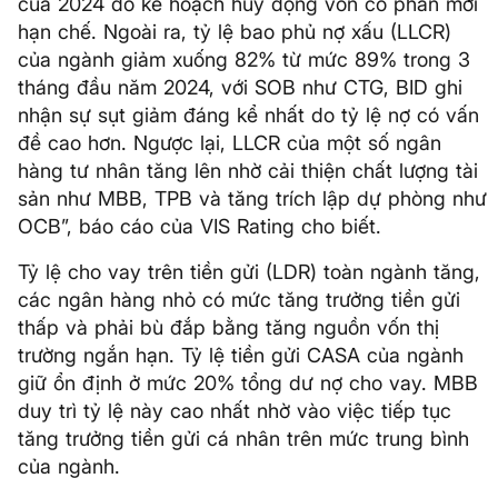
của 2024 do kế hoạch huy động vốn cổ phần mới
hạn chế. Ngoài ra, tỷ lệ bao phủ nợ xấu (LLCR)
của ngành giảm xuống 82% từ mức 89% trong 3
tháng đầu năm 2024, với SOB như CTG, BID ghi
nhận sự sụt giảm đáng kể nhất do tỷ lệ nợ có vấn
đề cao hơn. Ngược lại, LLCR của một số ngân
hàng tư nhân tăng lên nhờ cải thiện chất lượng tài
sản như MBB, TPB và tăng trích lập dự phòng như
OCB”, báo cáo của VIS Rating cho biết.
Tỷ lệ cho vay trên tiền gửi (LDR) toàn ngành tăng,
các ngân hàng nhỏ có mức tăng trưởng tiền gửi
thấp và phải bù đắp bằng tăng nguồn vốn thị
trường ngắn hạn. Tỷ lệ tiền gửi CASA của ngành
giữ ổn định ở mức 20% tổng dư nợ cho vay. MBB
duy trì tỷ lệ này cao nhất nhờ vào việc tiếp tục
tăng trưởng tiền gửi cá nhân trên mức trung bình
của ngành.