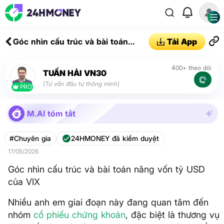
Góc nhìn cấu trúc và bài toán
Tải App
nâng vốn tỷ USD của VIX
400+ theo dõi
TUẤN HẢI VN30
(Tư vấn đầu tư thông minh)
PRO
M.AI tóm tắt
#Chuyên gia
24HMONEY đã kiểm duyệt
17/05/2026
Góc nhìn cấu trúc và bài toán nâng vốn tỷ USD
của VIX
Nhiều anh em giai đoạn này đang quan tâm đến
nhóm
cổ phiếu
chứng khoán
, đặc biệt là thương vụ