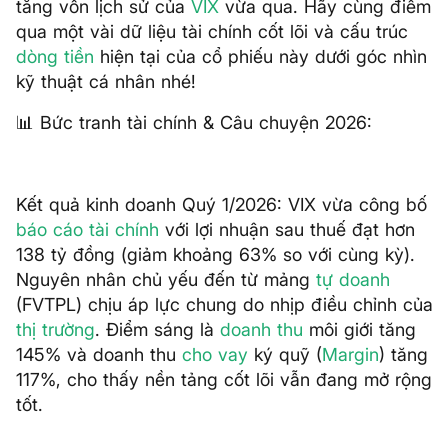
tăng vốn lịch sử của
VIX
vừa qua. Hãy cùng điểm
qua một vài dữ liệu tài chính cốt lõi và cấu trúc
dòng tiền
hiện tại của cổ phiếu này dưới góc nhìn
kỹ thuật cá nhân nhé!
📊 Bức tranh tài chính & Câu chuyện 2026:
Kết quả kinh doanh Quý 1/2026: VIX vừa công bố
báo cáo tài chính
với lợi nhuận sau thuế đạt hơn
138 tỷ đồng (giảm khoảng 63% so với cùng kỳ).
Nguyên nhân chủ yếu đến từ mảng
tự doanh
(FVTPL) chịu áp lực chung do nhịp điều chỉnh của
thị trường
. Điểm sáng là
doanh thu
môi giới tăng
145% và doanh thu
cho vay
ký quỹ (
Margin
) tăng
117%, cho thấy nền tảng cốt lõi vẫn đang mở rộng
tốt.