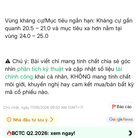
Vùng kháng cự/Mục tiêu ngắn hạn: Kháng cự gần
quanh 20.5 – 21.0 và mục tiêu xa hơn nằm tại
vùng 24.0 – 25.0
⚠️ Chú ý: Bài viết chỉ mang tính chất chia sẻ góc
nhìn
phân tích kỹ thuật
và cập nhật số liệu
tài
chính công
khai cá nhân, KHÔNG mang tính chất
môi giới, khuyến nghị hay cam kết mua/bán bất kỳ
mã cổ phiếu nào.
Báo cáo
Chủ nhật, ngày 17/05/2026 09:50 AM (GMT+7)
Nhà đầu tư lưu ý
BCTC Q2.2026: xem ngay!