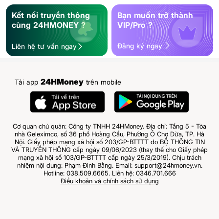
Kết nối truyền thông
Bạn muốn trở thành
cùng 24HMONEY ?
VIP/Pro ?
Đăng ký ngay
Liên hệ tư vấn ngay
24HMoney
Tải app
trên mobile
Cơ quan chủ quản: Công ty TNHH 24HMoney. Địa chỉ: Tầng 5 - Tòa
nhà Geleximco, số 36 phố Hoàng Cầu, Phường Ô Chợ Dừa, TP. Hà
Nội. Giấy phép mạng xã hội số 203/GP-BTTTT do BỘ THÔNG TIN
VÀ TRUYỀN THÔNG cấp ngày 09/06/2023 (thay thế cho Giấy phép
mạng xã hội số 103/GP-BTTTT cấp ngày 25/3/2019). Chịu trách
nhiệm nội dung: Phạm Đình Bằng. Email: support@24hmoney.vn.
Hotline: 038.509.6665. Liên hệ: 0346.701.666
Điều khoản và chính sách sử dụng