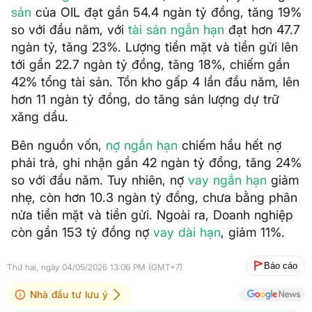
sản
của OIL đạt gần 54.4 ngàn tỷ đồng, tăng 19%
so với đầu năm, với
tài sản ngắn hạn
đạt hơn 47.7
ngàn tỷ, tăng 23%. Lượng tiền mặt và tiền gửi lên
tới gần 22.7 ngàn tỷ đồng, tăng 18%, chiếm gần
42% tổng tài sản. Tồn kho gấp 4 lần đầu năm, lên
hơn 11 ngàn tỷ đồng, do tăng sản lượng dự trữ
xăng dầu.
Bên nguồn vốn,
nợ ngắn hạn
chiếm hầu hết nợ
phải trả, ghi nhận gần 42 ngàn tỷ đồng, tăng 24%
so với đầu năm. Tuy nhiên, nợ
vay ngắn hạn
giảm
nhẹ, còn hơn 10.3 ngàn tỷ đồng, chưa bằng phân
nửa tiền mặt và tiền gửi. Ngoài ra, Doanh nghiệp
còn gần 153 tỷ đồng nợ
vay dài hạn
, giảm 11%.
Báo cáo
Thứ hai, ngày 04/05/2026 13:06 PM (GMT+7)
Nhà đầu tư lưu ý