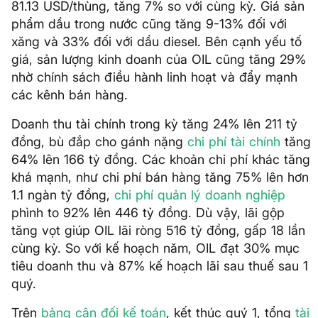
81.13 USD/thùng, tăng 7% so với cùng kỳ. Giá sản
phẩm dầu trong nước cũng tăng 9-13% đối với
xăng và 33% đối với dầu diesel. Bên cạnh yếu tố
giá, sản lượng kinh doanh của OIL cũng tăng 29%
nhờ chính sách điều hành linh hoạt và đẩy mạnh
các kênh bán hàng.
Doanh thu tài chính trong kỳ tăng 24% lên 211 tỷ
đồng, bù đắp cho gánh nặng
chi phí tài chính
tăng
64% lên 166 tỷ đồng. Các khoản chi phí khác tăng
khá mạnh, như chi phí bán hàng tăng 75% lên hơn
1.1 ngàn tỷ đồng,
chi phí quản lý doanh nghiệp
phình to 92% lên 446 tỷ đồng. Dù vậy, lãi gộp
tăng vọt giúp OIL lãi ròng 516 tỷ đồng, gấp 18 lần
cùng kỳ. So với kế hoạch năm, OIL đạt 30% mục
tiêu doanh thu và 87% kế hoạch lãi sau thuế sau 1
quý.
Trên
bảng cân đối kế toán
, kết thúc quý 1, tổng
tài