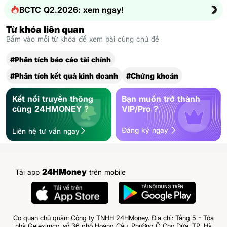
BCTC Q2.2026: xem ngay!
Từ khóa liên quan
Bấm vào mỗi từ khóa để xem bài cùng chủ đề
#Phân tích báo cáo tài chính
#Phân tích kết quả kinh doanh
#Chứng khoán
Kết nối truyền thông
Bạn muốn trở thành
cùng 24HMONEY ?
VIP/Pro ?
Đăng ký ngay
Liên hệ tư vấn ngay
24HMoney
Tải app
trên mobile
Cơ quan chủ quản: Công ty TNHH 24HMoney. Địa chỉ: Tầng 5 - Tòa
nhà Geleximco, số 36 phố Hoàng Cầu, Phường Ô Chợ Dừa, TP. Hà