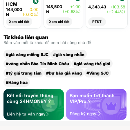
HCM
148,500
+1.00
4,343.43
+103.58
144,000
0.00
(+0.68%)
N
(+2.44%)
(0.00%)
N
Xem chi tiết
Xem chi tiết
PTKT
Từ khóa liên quan
Bấm vào mỗi từ khóa để xem bài cùng chủ đề
#giá vàng miếng SJC
#giá vàng nhẫn
#vàng nhẫn Bảo Tín Minh Châu
#giá vàng thế giới
#tỷ giá trung tâm
#Dự báo giá vàng
#Vàng SJC
#Hàng hóa
Kết nối truyền thông
Bạn muốn trở thành
cùng 24HMONEY ?
VIP/Pro ?
Đăng ký ngay
Liên hệ tư vấn ngay