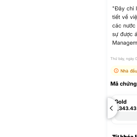
"Đây chỉ 
tiết về v
các nước 
sự được á
Manageme
Thứ bảy, ngày 
Nhà đầu
Mã chứng 
Gold
4,343.43
Từ khóa 