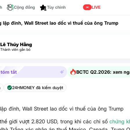
ch
Cộng đồng
LIVE
Tùy chỉnh
 lập đỉnh, Wall Street lao dốc vì thuế của ông Trump
Lê Thúy Hằng
Thành viên gắn bó
 tóm tắt
BCTC Q2.2026: xem ng
a
24HMONEY đã kiểm duyệt
lập đỉnh, Wall Street lao dốc vì thuế của ông Trump
thế giới vượt 2.820 USD, trong khi các chỉ số
chứng k
Nhà Trắng xác nhận áp thuế Mexico, Canada, Trung Q