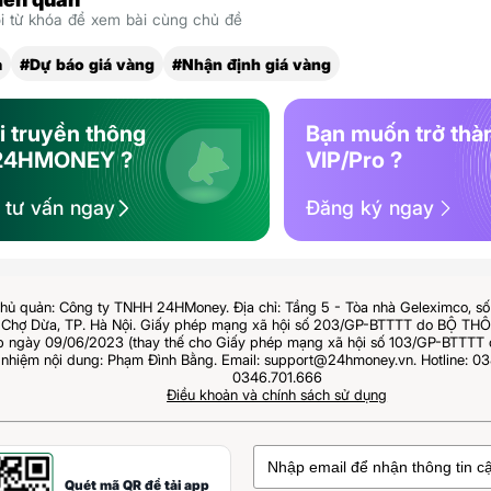
 từ khóa để xem bài cùng chủ đề
a
#Dự báo giá vàng
#Nhận định giá vàng
i truyền thông
Bạn muốn trở thà
24HMONEY ?
VIP/Pro ?
ệ tư vấn ngay
Đăng ký ngay
hủ quản: Công ty TNHH 24HMoney. Địa chỉ: Tầng 5 - Tòa nhà Geleximco, s
Chợ Dừa, TP. Hà Nội. Giấy phép mạng xã hội số 203/GP-BTTTT do BỘ T
ngày 09/06/2023 (thay thế cho Giấy phép mạng xã hội số 103/GP-BTTTT 
 nhiệm nội dung: Phạm Đình Bằng. Email: support@24hmoney.vn. Hotline: 03
0346.701.666
Điều khoản và chính sách sử dụng
Quét mã QR để tải app