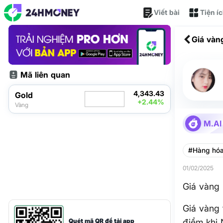
Viết bài
Tiện í
Giá vàng
Mã liên quan
4,343.43
Gold
+2.44%
Vàng
M.AI
#Hàng hó
01/02/2025
Giá vàng 
Giá vàng 
Quét mã QR để tải app
điểm khi 