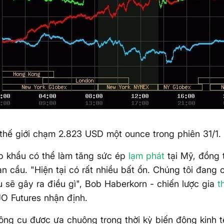
thế giới chạm 2.823 USD một ounce trong phiên 31/1. Đ
p khẩu có thể làm tăng sức ép
lạm phát
tại Mỹ, đồng t
àn cầu. "Hiện tại có rất nhiều bất ổn. Chúng tôi đang
 sẽ gây ra điều gì", Bob Haberkorn - chiến lược gia
t
JO Futures nhận định.
ông cụ được ưa chuộng trong thời kỳ biến động kinh tế 