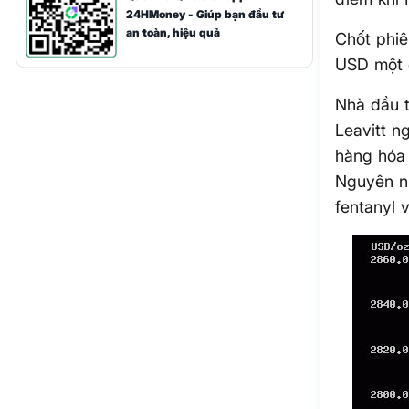
24HMoney - Giúp bạn đầu tư
an toàn, hiệu quả
Chốt phiê
USD một o
Nhà đầu 
Leavitt n
hàng hóa
Nguyên n
fentanyl 