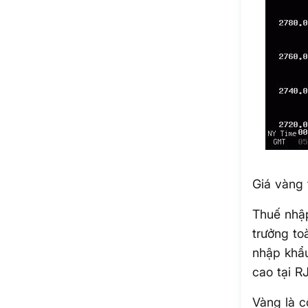
Giá vàng 
Thuế nhậ
trưởng to
nhập khẩu
cao tại R
Vàng là c