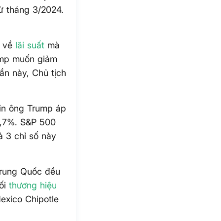
từ tháng 3/2024.
u về
lãi suất
mà
ump muốn giảm
ần này, Chủ tịch
tin ông Trump áp
0,7%. S&P 500
 3 chỉ số này
Trung Quốc đều
hối
thương hiệu
exico Chipotle