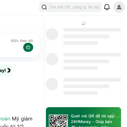
Tìm mã CK, công ty, tin tức
500+ theo dõi
ay!
Quét mã QR để tải app
hoán
Mỹ giảm
24HMoney - Giúp bạn
uốc từ 1/2.