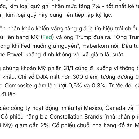
ớc, kim loại quý ghi nhận mức tăng 7% - tốt nhất kể 
, kim loại quý này cũng liên tiếp lập kỷ lục.
n nhân khác khiến vàng tăng giá là tín hiệu trái chiề
ữ liên bang Mỹ (
Fed
) và ông Trump đưa ra. "Ông Tr
 trong khi Fed muốn giữ nguyên", Haberkorn nói. Đầu tu
e Powell khẳng định không vội vã giảm lãi suất.
g chứng khoán Mỹ phiên 31/1 cũng đi xuống vì thông 
p khẩu. Chỉ số DJIA mất hơn 300 điểm, tương đương 
 Composite giảm lần lượt 0,5% và 0,3%. Trước đó, cả
đi lên.
các công ty hoạt động nhiều tại Mexico, Canada và 
 Cổ phiếu hãng bia Constellation Brands (nhà phân p
i Mỹ) giảm gần 2%. Cổ phiếu chuỗi nhà hàng đồ ăn M