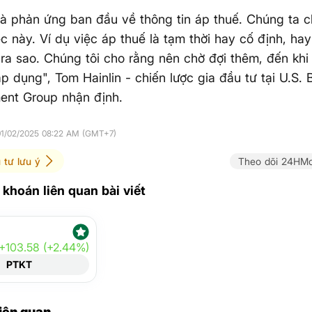
là phản ứng ban đầu về thông tin áp thuế. Chúng ta 
iệc này. Ví dụ việc áp thuế là tạm thời hay cố định, h
ra sao. Chúng tôi cho rằng nên chờ đợi thêm, đến khi
p dụng", Tom Hainlin - chiến lược gia đầu tư tại U.S.
nt Group nhận định.
01/02/2025 08:22 AM (GMT+7)
 tư lưu ý
Theo dõi 24HMo
khoán liên quan bài viết
+103.58 (+2.44%)
PTKT
liên quan