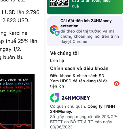
đầu tư an toàn, hiệu
quả
n 1 USD lên 2.796
i 2.823 USD.
Cài đặt tiện ích 24HMoney
extention
để theo dõi thị trường và mã
ắng Karoline
chứng khoán mọi nơi trên trình
áp thuế 25% lên
duyệt Chrome
ngày 1/2.
Về chúng tôi
g buôn lậu
Liên hệ
Chính sách và điều khoản
Điều khoản & chính sách SD
Xem HDSD để tận dụng tối đa
tiện ích
Cơ quan chủ quản:
Công ty TNHH
24HMoney.
Số giấy phép mạng xã hội: 203/GP-
BTTTT do BỘ TT & TT cấp ngày
09/06/2023