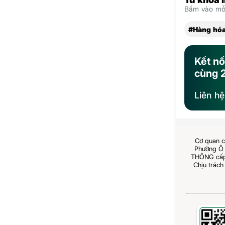
Bấm vào mỗi
#Hàng hó
Kết nố
cùng 
Liên h
Cơ quan c
Phường Ô 
THÔNG cấp 
Chịu trách