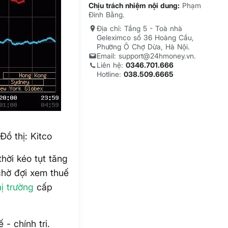
Chịu trách nhiệm nội dung:
Phạm
Đình Bằng.
Địa chỉ: Tầng 5 - Toà nhà
Geleximco số 36 Hoàng Cầu,
Phường Ô Chợ Dừa, Hà Nội.
Email: support@24hmoney.vn.
Liên hệ:
0346.701.666
Hotline:
038.509.6665
ồ thị: Kitco
hời kéo tụt tăng
 chờ đợi xem thuế
hị trường
cấp
- chính trị.