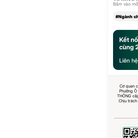
Bấm vào mỗi
#Ngành c
Kết nố
cùng 
Liên h
Cơ quan c
Phường Ô 
THÔNG cấp 
Chịu trách