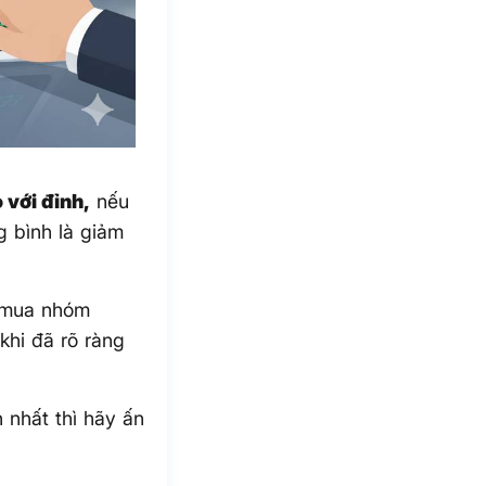
 với đỉnh,
nếu
g bình là giảm
 mua nhóm
 khi đã rõ ràng
 nhất thì hãy ấn