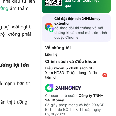
đầu tư an toàn, hiệu
 nhà đầu tư liên
quả
rường
âm thầm
Cài đặt tiện ích 24HMoney
extention
g sự hoài nghi.
để theo dõi thị trường và mã
chứng khoán mọi nơi trên trình
rội không phải
duyệt Chrome
Về chúng tôi
Liên hệ
Chính sách và điều khoản
ởng lợi lớn
Điều khoản & chính sách SD
Xem HDSD để tận dụng tối đa
tiện ích
à mạnh hơn thị
Cơ quan chủ quản:
Công ty TNHH
24HMoney.
àn thị trường,
Số giấy phép mạng xã hội: 203/GP-
BTTTT do BỘ TT & TT cấp ngày
09/06/2023