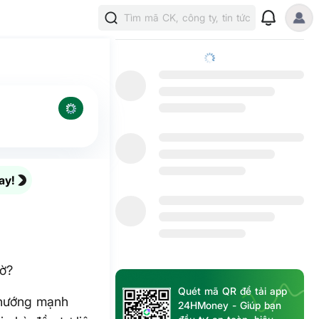
Tìm mã CK, công ty, tin tức
?
ay!
iờ?
Quét mã QR để tải app
u hướng mạnh
24HMoney - Giúp bạn