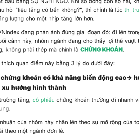
t đầu bằng SỰ NGHI NGỜ. Khi số đông còn sợ hãi, khi
âu hỏi "liệu tăng có bền không?", thì chính là lúc
thị t
năng lượng cho một nhịp tăng lớn hơn.
 VNIndex đang phản ánh đúng giai đoạn đó: đi lên tron
bối cảnh này, nhóm ngành đang cho thấy lợi thế vượt t
, không phải thép mà chính là
CHỨNG KHOÁN
.
ải thích quan điểm này bằng 3 lý do dưới đây:
 chứng khoán có khả năng biến động cao→ hư
i xu hướng hình thành
 trường tăng,
cổ phiếu
chứng khoán thường đi nhanh v
ung.
i nhuận của nhóm này nhân lên theo sự mở rộng của to
i theo một ngành đơn lẻ.