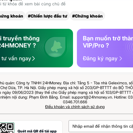
 từ khóa để xem bài cùng chủ đề
hứng khoán
#Chiến lược đầu tư
#Chứng khoán
i truyền thông
Bạn muốn trở thà
24HMONEY ?
VIP/Pro ?
ệ tư vấn ngay
Đăng ký ngay
hủ quản: Công ty TNHH 24HMoney. Địa chỉ: Tầng 5 - Tòa nhà Geleximco, s
Chợ Dừa, TP. Hà Nội. Giấy phép mạng xã hội số 203/GP-BTTTT do BỘ T
ngày 09/06/2023 (thay thế cho Giấy phép mạng xã hội số 103/GP-BTTTT 
 nhiệm nội dung: Phạm Đình Bằng. Email: support@24hmoney.vn. Hotline: 03
0346.701.666
Điều khoản và chính sách sử dụng
Quét mã QR để tải app