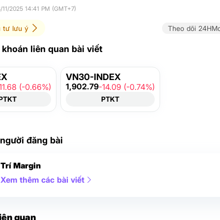
8/11/2025 14:41 PM (GMT+7)
 tư lưu ý
Theo dõi 24HMo
khoán liên quan bài viết
EX
VN30-INDEX
1,902.79
11.68 (-0.66%)
-14.09 (-0.74%)
PTKT
PTKT
 người đăng bài
Trí Margin
Xem thêm các bài viết
liên quan