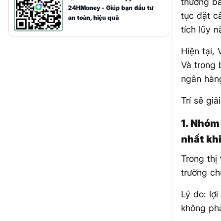
thường bắ
24HMoney - Giúp bạn đầu tư
tục đặt c
an toàn, hiệu quả
tích lũy 
Hiện tại,
Và trong 
ngân hàng
Trí sẽ gi
1. Nhóm
nhất kh
Trong thị
trường ch
Lý do: lợ
không phả