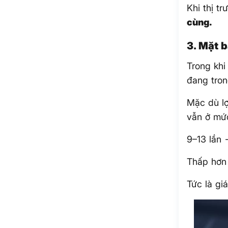
Khi thị t
cùng.
3. Mặt b
Trong khi
đang tron
Mặc dù l
vẫn ở mứ
9–13 lần 
Thấp hơn 
Tức là gi