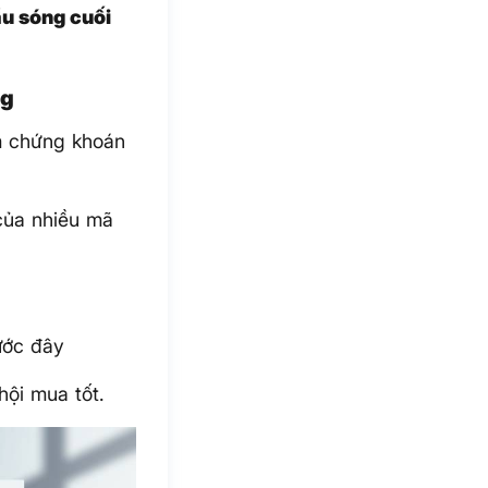
u sóng cuối
ng
m chứng khoán
ủa nhiều mã
ước đây
hội mua tốt.