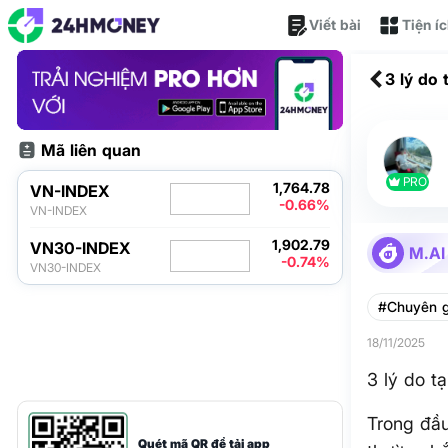
Viết bài
Tiện í
3 lý do
Mã liên quan
PRO
1,764.78
VN-INDEX
-0.66%
VN-INDEX
1,902.79
VN30-INDEX
M.AI
-0.74%
VN30-INDEX
#Chuyên g
18/11/2025
3 lý do t
Trong đầu
Quét mã QR để tải app