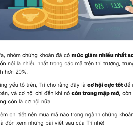
ữa, nhóm chứng khoán đã có
mức giảm nhiều nhất so
n nói là nhiều nhất trong các mã trên thị trường, trun
nh hơn 20%.
ững yếu tố trên, Trí cho rằng đây là
cơ hội cực tốt
để
án, và cơ hội chỉ đến khi nó
còn trong mập mờ
, còn
ông còn là cơ hội nữa.
hêm chi tiết nên mua mã nào trong ngành chứng khoán
và đón xem những bài viết sau của Trí nhé!