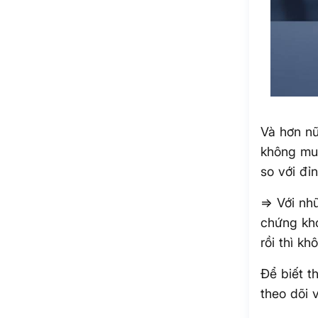
Và hơn n
không muố
so với đỉ
=> Với nh
chứng kho
rồi thì kh
Để biết t
theo dõi 