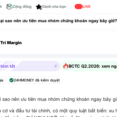
ch
Cộng đồng
LIVE
Dành cho bạn
 tại sao nên ưu tiên mua nhóm chứng khoán ngay bây giờ
Trí Margin
 tóm tắt
BCTC Q2.2026: xem ng
ia
24HMONEY đã kiểm duyệt
ại sao nên ưu tiên mua nhóm chứng khoán ngay bây g
 cơ và đầu tư tài chính, có một quy luật bất biến: x