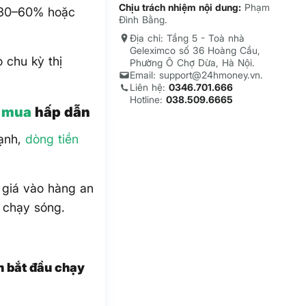
Chịu trách nhiệm nội dung:
Phạm
 30–60% hoặc
Đình Bằng.
Địa chỉ: Tầng 5 - Toà nhà
Geleximco số 36 Hoàng Cầu,
 chu kỳ thị
Phường Ô Chợ Dừa, Hà Nội.
Email: support@24hmoney.vn.
Liên hệ:
0346.701.666
Hotline:
038.509.6665
á mua
hấp dẫn
ạnh,
dòng tiền
 giá vào hàng an
a chạy sóng.
n bắt đầu chạy