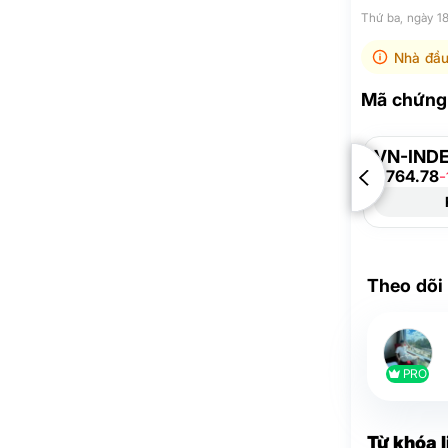
Thứ ba, ngày 1
Nhà đầu
Mã chứng 
VN-IND
1,764.78
-
Theo dõi
PRO
Từ khóa 