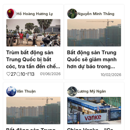
Hồ Hoàng Hương Ly
Nguyễn Minh Thắng
Trùm bất động sản
Bất động sản Trung
Trung Quốc bị bắt
Quốc sẽ giảm mạnh
cóc, tra tấn đến chết
hơn dự báo trong
ở Campuchia
năm nay?
27
10
13
01/06/2026
10/02/2026
Văn Thuận
Lương Mỹ Ngân