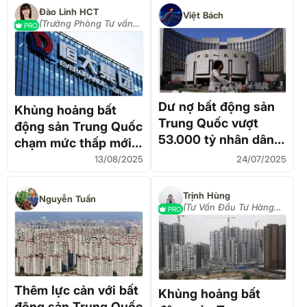
Đào Linh HCT
Việt Bách
(Trưởng Phòng Tư vấn
PRO
đầu tư Hàng hoá)
Dư nợ bất động sản
Khủng hoảng bất
Trung Quốc vượt
động sản Trung Quốc
53.000 tỷ nhân dân
chạm mức thấp mới
tệ
với việc Evergrande
13/08/2025
24/07/2025
bị hủy niêm yết
Trịnh Hùng
Nguyễn Tuấn
(Tư Vấn Đầu Tư Hàng
PRO
Hoá_ 0906302988)
Thêm lực cản với bất
Khủng hoảng bất
động sản Trung Quốc