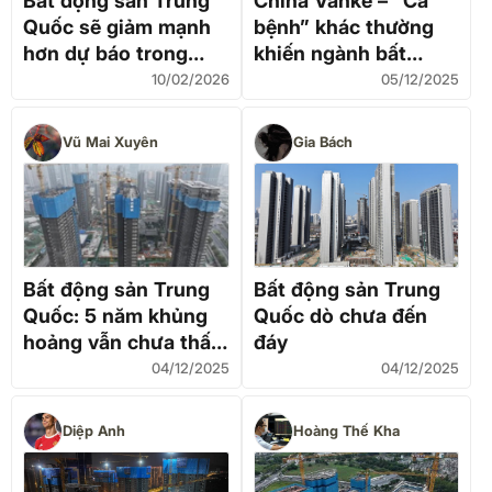
Bất động sản Trung
China Vanke – “Ca
Quốc sẽ giảm mạnh
bệnh” khác thường
hơn dự báo trong
khiến ngành bất
năm nay?
động sản Trung Quốc
10/02/2026
05/12/2025
đau đầu
Vũ Mai Xuyên
Gia Bách
Bất động sản Trung
Bất động sản Trung
Quốc: 5 năm khủng
Quốc dò chưa đến
hoảng vẫn chưa thấy
đáy
đáy
04/12/2025
04/12/2025
Diệp Anh
Hoàng Thế Kha