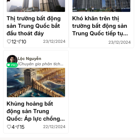
Thị trường bất động
Khó khăn trên thị
sản Trung Quốc bắt
trường bất động sản
đầu thoát đáy
Trung Quốc tiếp tục
tái diễn
12
10
23/12/2024
23/12/2024
Lộc Nguyễn
(Chuyên gia phân tích
PRO
tài chính chứng khoán)
Khủng hoảng bất
động sản Trung
Quốc: Áp lực chồng
chất sau 5 năm, điều
4
15
22/12/2024
gì đang chờ đợi phía