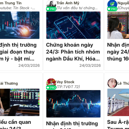
m Trung Tín
Trần Anh Mỹ
Nguyễ
outube: Tín Stock -
(Tư vấn đầu tư chứng
(Chuyê
PRO
PRO
art Investment)
khoán (035 44 000 28))
tư)
định thị trường
Chứng khoán ngày
Nhận địn
giai đoạn thay
24/3: Phân tích nhóm
ngày 24/
m lý - bật mí
ngành Dầu Khí, Hóa
thủng 1
động 'Bigboys'
Chất, Điện
động!?
24/03/2026
24/03/2026
Vsy Stock
ài Thương
Lê Th
(TP.TVĐT 72)
PRO
iếu cần quan
Sau Ả-rậ
Nhận định thị trường
gày 24/3
Trump m