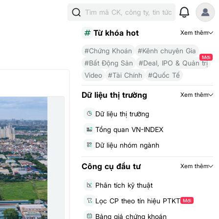
Tìm mã CK, công ty, tin tức
Từ khóa hot
Xem thêm
#Chứng Khoán
#Kênh chuyên Gia
Mới
#Bất Động Sản
#Deal, IPO & Quản trị
Video
#Tài Chính
#Quốc Tế
Dữ liệu thị trường
Xem thêm
Dữ liệu thị trường
Tổng quan VN-INDEX
Dữ liệu nhóm ngành
Công cụ đầu tư
Xem thêm
Phân tích kỹ thuật
Lọc CP theo tín hiệu PTKT
Mới
Bảng giá chứng khoán