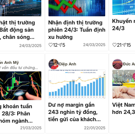
Khuyến n
hật thị trường
Nhận định thị trường
24/3
 Bất động sản
phiên 24/3: Tuần định
 chân sóng
xu hướng
trung hạn
12
5
21
15
24/03/2025
24/03/2025
ần Anh Mỹ
Diệp Anh
Đức A
ư vấn đầu tư chứng
oán (035 44 000 28))
Dư nợ margin gần
Việt Nam
 khoán tuần
243 nghìn tỷ đồng,
hơn 24,3
- 28/3: Phân
tiền gửi của khách
nhóm ngành
hàng giảm mạnh
hàng
21/03/2025
22/01/2025