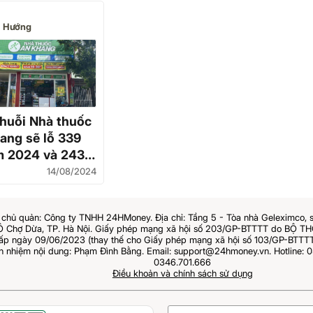
 Hướng
Chuỗi Nhà thuốc
ang sẽ lỗ 339
m 2024 và 243
o 2025
14/08/2024
chủ quản: Công ty TNHH 24HMoney. Địa chỉ: Tầng 5 - Tòa nhà Geleximco, 
Ô Chợ Dừa, TP. Hà Nội. Giấy phép mạng xã hội số 203/GP-BTTTT do BỘ 
 ngày 09/06/2023 (thay thế cho Giấy phép mạng xã hội số 103/GP-BTTTT
ch nhiệm nội dung: Phạm Đình Bằng. Email: support@24hmoney.vn. Hotline: 0
0346.701.666
Điều khoản và chính sách sử dụng