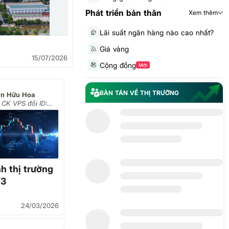
Phát triển bản thân
Xem thêm
Lãi suất ngân hàng nào cao nhất?
Giá vàng
15/07/2026
Cộng đồng
Mới
BÀN TÁN VỀ THỊ TRƯỜNG
n Hữu Hoa
CK VPS đổi ID:
BGLN (LH 0917616030))
h thị trường
/3
24/03/2026