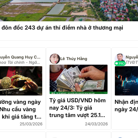
 đôn đốc 243 dự án thí điểm nhà ở thương mại
Nguyễn Quang Huy CEO
Nguyễ
Lê Thúy Hằng
hoa Tài chính - Ngân
(TVĐT 
PRO
ng Đại học Nguyễn
i)
Tỷ giá USD/VND hôm
rường vàng ngày
Nhận địn
nay 24/3: Tỷ giá
 Nhu cầu vàng
ngày 24
trung tâm vượt 25.100
 khi giá tăng trở
đồng, thị trường chợ
ộ vênh vẫn 'kỷ
25/03/2026
24/03/2026
đen tăng phi mã