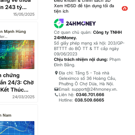
Điều khoản & chính sách SD
Xem HDSD để tận dụng tối đa
n 243 tỷ
tiện ích
Qatar
15/05/2025
n Mạnh Hùng
Cơ quan chủ quản:
Công ty TNHH
der
24HMoney.
EUVIP.COM)
Số giấy phép mạng xã hội: 203/GP-
BTTTT do BỘ TT & TT cấp ngày
09/06/2023
Chịu trách nhiệm nội dung:
Phạm
Đình Bằng.
Địa chỉ: Tầng 5 - Toà nhà
h chứng
Geleximco số 36 Hoàng Cầu,
ần 24/3: Chờ
Phường Ô Chợ Dừa, Hà Nội.
 Kết Thúc
Email: support@24hmoney.vn.
Liên hệ:
0346.701.666
ỉnh
24/03/2025
Hotline:
038.509.6665
n Nam