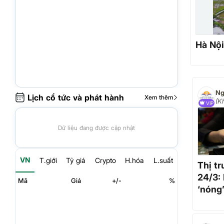
Hà Nội
Lịch cổ tức và phát hành
Xem thêm
(K
VIP
hà
Trã
Dữ liệu đang được cập nhật
VN
T.giới
Tỷ giá
Crypto
H.hóa
L.suất
Thị t
24/3:
Mã
Giá
+/-
%
‘nóng’
lại, đ
lục'