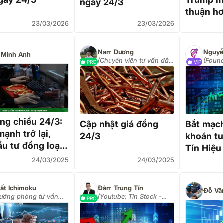
ngày 24/3
thuận hơ
USD từ 
23/03/2026
23/03/2026
Nam Dương
Nguyễ
 Minh Anh
(Chuyên viên tư vấn đầu
(Foun
PRO
VIP
tư)
COPHI
àng chiều 24/3:
Cập nhật giá đồng
Bắt mạc
ạnh trở lại,
24/3
khoán tu
ầu tư đồng loạt
Tín Hiệu
 xe" làm điều
Điều Ch
24/03/2025
24/03/2025
ất Ichimoku
Đàm Trung Tín
Đỗ Vă
rưởng phòng tư vấn
(Youtube: Tín Stock -
PRO
u tư VPS)
Smart Investment)