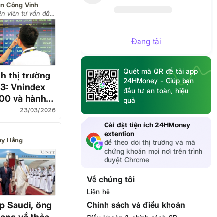
n Công Vinh
n viên tư vấn đầu
Đang tải
Quét mã QR để tải app
h thị trường
24HMoney - Giúp bạn
3: Vnindex
đầu tư an toàn, hiệu
600 và hành
quả
23/03/2026
Cài đặt tiện ích 24HMoney
extention
úy Hằng
để theo dõi thị trường và mã
chứng khoán mọi nơi trên trình
duyệt Chrome
Về chúng tôi
Liên hệ
Chính sách và điều khoản
p Saudi, ông
ang về thỏa