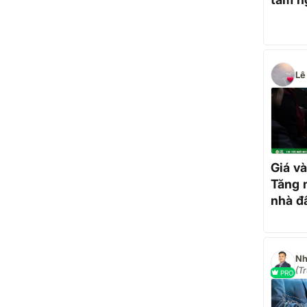
Lê
Giá v
Tăng m
nhà đ
"quay
này
Nh
(T
PRO
đầ