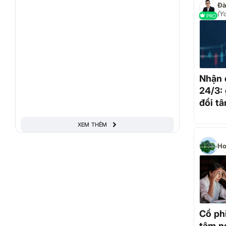
Đà
(Y
PRO
Sm
Nhận 
24/3: 
đổi tâ
hành 
XEM THÊM
Ho
Cổ ph
tâm n