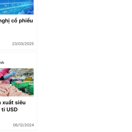
ghị cổ phiếu
23/03/2025
nh
 xuất siêu
 tỉ USD
06/12/2024