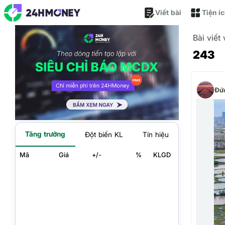
Viết bài
Tiện í
Bài viết
243
Đứ
Tăng trưởng
Đột biến KL
Tín hiệu
Mã
Giá
+/-
%
KLGD