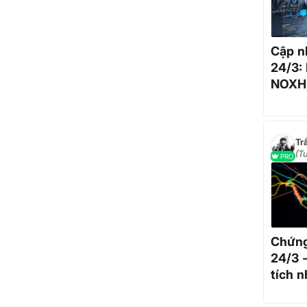
Cập n
24/3:
NOXH,
ngắn 
Tr
(T
PRO
kh
Chứng
24/3 
tích 
Ngân 