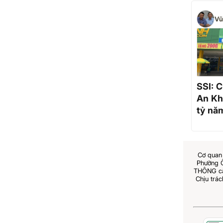
Vũ
SSI: 
An Kh
tỷ nă
tỷ và
Cơ quan 
Phường 
THÔNG cấp
Chịu trá