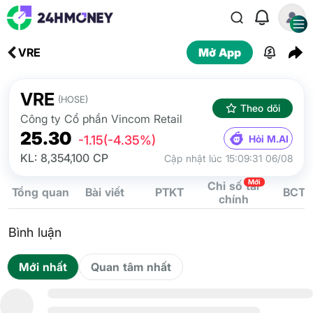
VRE
Mở App
VRE
(HOSE)
Theo dõi
Công ty Cổ phần Vincom Retail
25.30
Hỏi M.AI
-1.15
(-4.35%)
KL: 8,354,100 CP
Cập nhật lúc 15:09:31 06/08
Mới
Chỉ số tài
Tổng quan
Bài viết
PTKT
BCTC
chính
Bình luận
Mới nhất
Quan tâm nhất