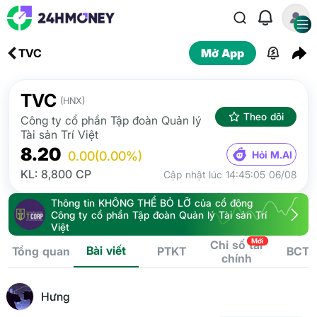
TVC
Mở App
TVC
(HNX)
Theo dõi
Công ty cổ phần Tập đoàn Quản lý
Tài sản Trí Việt
8.20
Hỏi M.AI
0.00
(0.00%)
KL: 8,800 CP
Cập nhật lúc 14:45:05 06/08
Thông tin KHÔNG THỂ BỎ LỠ của cổ đông
Công ty cổ phần Tập đoàn Quản lý Tài sản Trí
Việt
Mới
Chỉ số tài
Bài viết
Tổng quan
PTKT
BCTC
chính
Hưng