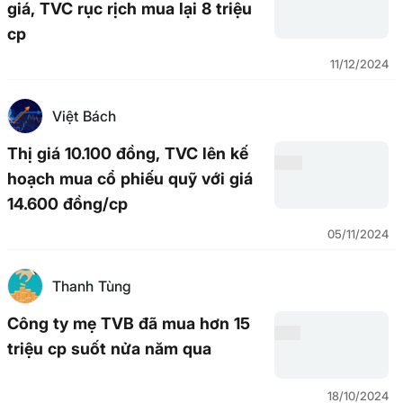
giá, TVC rục rịch mua lại 8 triệu
cp
11/12/2024
Việt Bách
Thị giá 10.100 đồng, TVC lên kế
hoạch mua cổ phiếu quỹ với giá
14.600 đồng/cp
05/11/2024
Thanh Tùng
Công ty mẹ TVB đã mua hơn 15
triệu cp suốt nửa năm qua
18/10/2024