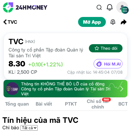
TVC
Mở App
TVC
(HNX)
Theo dõi
Công ty cổ phần Tập đoàn Quản lý
Tài sản Trí Việt
8.30
Hỏi M.AI
+0.10
(+1.22%)
KL: 2,500 CP
Cập nhật lúc 14:45:04 07/08
Thông tin KHÔNG THỂ BỎ LỠ của cổ đông
Công ty cổ phần Tập đoàn Quản lý Tài sản Trí
Việt
Mới
Chỉ số tài
Tổng quan
Bài viết
PTKT
BCTC
chính
Tín hiệu của mã TVC
Chỉ báo