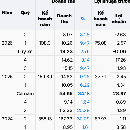
Doanh thu
Lợi nhuận trướ
Năm
Quý
Kế
Kế
Doanh
Lợi
hoạch
%
hoạch
thu
nhuận
năm
năm
2
8.97
8.28
-2.63
2026
1
108.3
10.26
9.47
75.08
2.57
Luỹ kế
19.23
17.75
-0.06
4
14.62
9.14
17.26
3
15.15
9.47
4.93
2025
2
159.89
14.83
9.28
37.79
2.45
1
10.05
6.29
4.34
Cả năm
54.65
34.18
28.97
4
9.14
1.64
0.89
3
113.33
20.38
1.89
2024
2
556.13
167.33
30.09
87.97
1.11
1
8.95
1.61
3.58