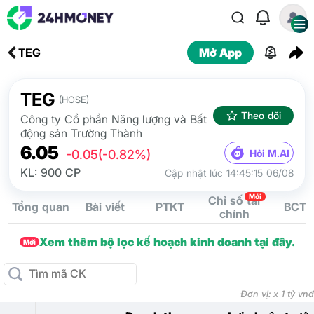
TEG
Mở App
TEG
(HOSE)
Theo dõi
Công ty Cổ phần Năng lượng và Bất
động sản Trường Thành
6.05
Hỏi M.AI
-0.05
(-0.82%)
KL: 900 CP
Cập nhật lúc 14:45:15 06/08
Mới
Chỉ số tài
Tổng quan
Bài viết
PTKT
BCTC
chính
Xem thêm bộ lọc kế hoạch kinh doanh tại đây.
Mới
Đơn vị: x 1 tỷ vnđ