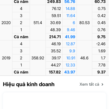
Cả năm
249.83
56.76
60.73
4
76.12
14.88
0.75
3
59.51
11.64
0.42
2020
2
511.4
30.69
6
80.53
0.45
1
48.39
9.46
0.76
Cả năm
214.71
41.99
9.75
4
46.19
12.87
-2.46
3
35.52
9.9
1.69
2019
2
358.92
39.17
10.91
46.6
1.7
1
44.27
12.33
7.78
Cả năm
157.82
43.97
9.37
Hiệu quả kinh doanh
Xem tất cả