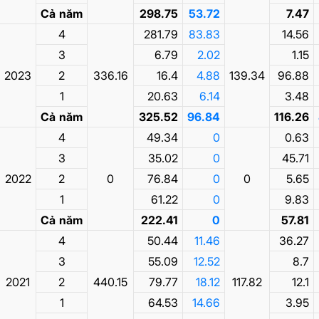
Cả năm
298.75
53.72
7.47
4
281.79
83.83
14.56
3
6.79
2.02
1.15
2023
2
336.16
16.4
4.88
139.34
96.88
1
20.63
6.14
3.48
Cả năm
325.52
96.84
116.26
4
49.34
0
0.63
3
35.02
0
45.71
2022
2
0
76.84
0
0
5.65
1
61.22
0
9.83
Cả năm
222.41
0
57.81
4
50.44
11.46
36.27
3
55.09
12.52
8.7
2021
2
440.15
79.77
18.12
117.82
12.1
1
64.53
14.66
3.95