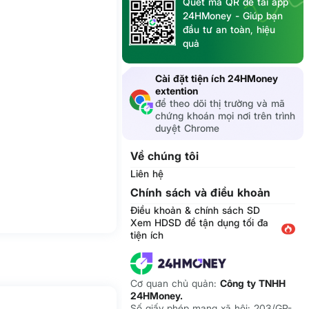
Quét mã QR để tải app
24HMoney - Giúp bạn
đầu tư an toàn, hiệu
quả
Cài đặt tiện ích 24HMoney
extention
để theo dõi thị trường và mã
chứng khoán mọi nơi trên trình
duyệt Chrome
Về chúng tôi
Liên hệ
Chính sách và điều khoản
Điều khoản & chính sách SD
Xem HDSD để tận dụng tối đa
tiện ích
Cơ quan chủ quản:
Công ty TNHH
24HMoney.
Số giấy phép mạng xã hội: 203/GP-