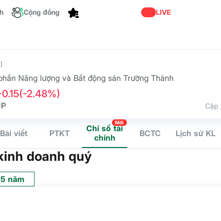
ch
Cộng đồng
Dành cho bạn
LIVE
)
phần Năng lượng và Bất động sản Trường Thành
-0.15
(-2.48%)
CP
Cập 
Mới
Chỉ số tài
Bài viết
PTKT
BCTC
Lịch sử KL
chính
kinh doanh quý
5 năm