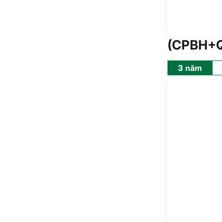
(CPBH+Q
3 năm