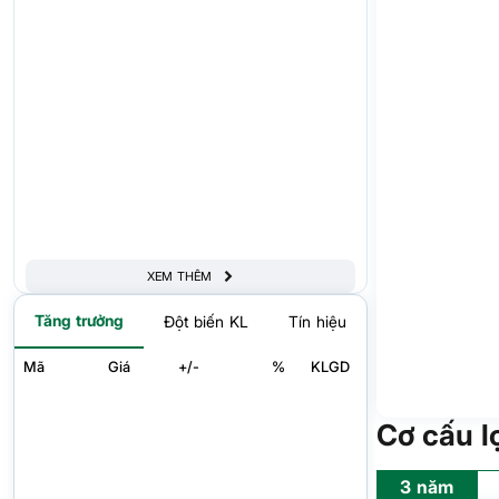
XEM THÊM
Tăng trưởng
Đột biến KL
Tín hiệu
Mã
Giá
+/-
%
KLGD
Cơ cấu l
3 năm