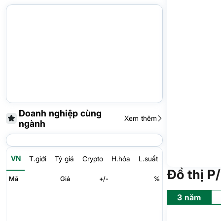
Doanh nghiệp cùng
Xem thêm
ngành
VN
T.giới
Tỷ giá
Crypto
H.hóa
L.suất
Đồ thị P
Mã
Giá
+/-
%
3 năm