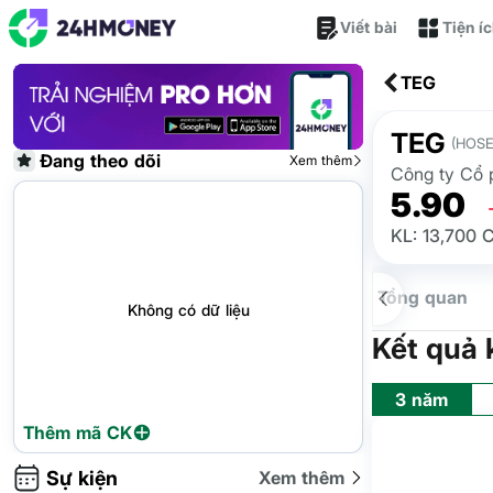
Viết bài
Tiện í
TEG
TEG
(HOSE
Đang theo dõi
Xem thêm
Công ty Cổ 
5.90
KL: 13,700 
Tổng quan
Không có dữ liệu
Kết quả 
3 năm
Thêm mã CK
Sự kiện
Xem thêm