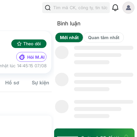
Tìm mã CK, công ty, tin tức
Bình luận
Mới nhất
Qua
Theo dõi
Hỏi M.AI
nhật lúc 14:45:15 07/08
Hồ sơ
Sự kiện
Tín hiệu
Kế hoạch
Cộng đồn