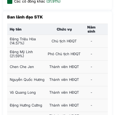
Các cổ đông khác
(31.91%)
Ban lãnh đạo STK
Năm
Họ tên
Chức vụ
sinh
Đặng Triệu Hòa
Chủ tịch HĐQT
-
(14.57%)
Đặng Mỹ Linh
Phó Chủ tịch HĐQT
-
(21.59%)
Chen Che Jen
Thành viên HĐQT
-
Nguyễn Quốc Hương
Thành viên HĐQT
-
Võ Quang Long
Thành viên HĐQT
-
Đặng Hướng Cường
Thành viên HĐQT
-