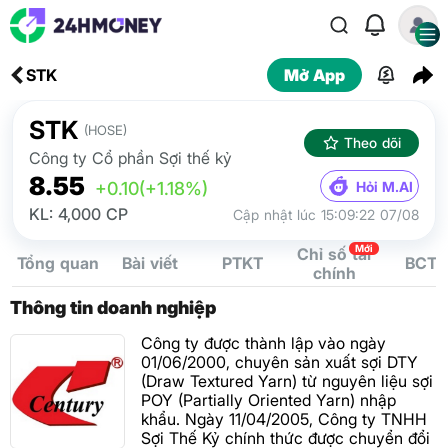
STK
Mở App
STK
(HOSE)
Theo dõi
Công ty Cổ phần Sợi thế kỷ
8.55
Hỏi M.AI
+0.10
(+1.18%)
KL: 4,000 CP
Cập nhật lúc 15:09:22 07/08
Mới
Chỉ số tài
Tổng quan
Bài viết
PTKT
BCTC
chính
Thông tin doanh nghiệp
Công ty được thành lập vào ngày
01/06/2000, chuyên sản xuất sợi DTY
(Draw Textured Yarn) từ nguyên liệu sợi
POY (Partially Oriented Yarn) nhập
khẩu. Ngày 11/04/2005, Công ty TNHH
Sợi Thế Kỷ chính thức được chuyển đổi