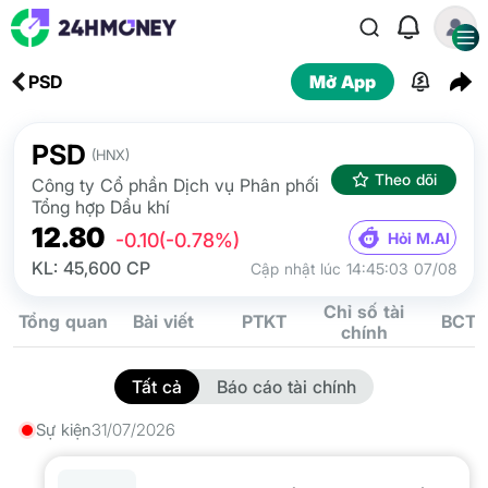
PSD
Mở App
PSD
(HNX)
Theo dõi
Công ty Cổ phần Dịch vụ Phân phối
Tổng hợp Dầu khí
12.80
Hỏi M.AI
-0.10
(-0.78%)
KL: 45,600 CP
Cập nhật lúc 14:45:03 07/08
Chỉ số tài
Tổng quan
Bài viết
PTKT
BCTC
chính
Tất cả
Báo cáo tài chính
Sự kiện
31/07/2026