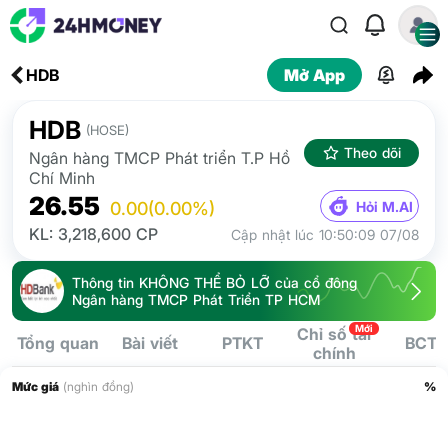
HDB
Mở App
HDB
(HOSE)
Theo dõi
Ngân hàng TMCP Phát triển T.P Hồ
Chí Minh
26.55
Hỏi M.AI
0.00
(0.00%)
KL: 3,218,600 CP
Cập nhật lúc 10:50:09 07/08
Thông tin KHÔNG THỂ BỎ LỠ của cổ đông
Ngân hàng TMCP Phát Triển TP HCM
Mới
Chỉ số tài
Tổng quan
Bài viết
PTKT
BCTC
chính
Mức giá
(nghìn đồng)
%