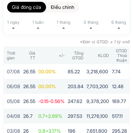
Giá đóng cửa
Điều chỉnh
1 ngày
1 tuần
1 tháng
3 tháng
6 tháng
-
-
-
-
-
*Đơn vị GTGD: x 1 tỷ vnđ
GTGD
Thời
Giá
Tổng
+/-
KLGD
Thoả
gian
TT
GTGD
thuận
07/08
26.55
0
0.00%
85.22
3,218,600
7.74
3
06/08
26.55
0
0.00%
203.84
7,703,200
12.48
4
05/08
26.55
-0.15
-0.56%
247.62
9,378,200
169.77
6
04/08
26.7
0.7
+2.69%
297.53
11,276,100
517.11
1
03/08
26
0.8
+3.17%
196
7,651,800
295.28
1