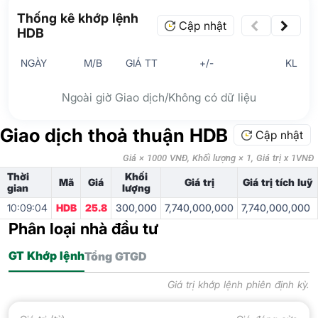
Thống kê khớp lệnh
Cập nhật
HDB
NGÀY
M/B
GIÁ TT
+/-
KL
Ngoài giờ Giao dịch/Không có dữ liệu
Giao dịch thoả thuận HDB
Cập nhật
Giá × 1000 VNĐ, Khối lượng × 1, Giá trị x 1VNĐ
Thời
Khối
Mã
Giá
Giá trị
Giá trị tích luỹ
gian
lượng
10:09:04
HDB
25.8
300,000
7,740,000,000
7,740,000,000
Phân loại nhà đầu tư
GT Khớp lệnh
Tổng GTGD
Giá trị khớp lệnh phiên định kỳ.