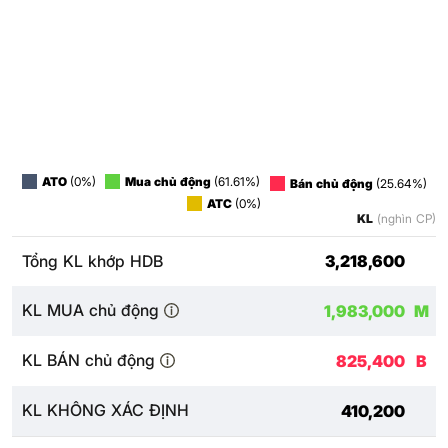
ATO
(0%)
Mua chủ động
(61.61%)
Bán chủ động
(25.64%)
ATC
(0%)
KL
(nghìn CP)
Tổng KL khớp HDB
3,218,600
KL MUA chủ động
1,983,000
M
KL BÁN chủ động
825,400
B
KL KHÔNG XÁC ĐỊNH
410,200