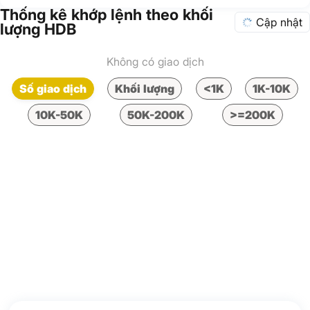
Thống kê khớp lệnh theo khối
Cập nhật
lượng HDB
Không có giao dịch
Số giao dịch
Khối lượng
<1K
1K-10K
10K-50K
50K-200K
>=200K