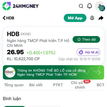
HDB
Mở App
HDB
(HOSE)
Theo dõi
Ngân hàng TMCP Phát triển T.P Hồ
Chí Minh
26.95
Hỏi M.AI
+0.40
(+1.51%)
KL: 10,622,700 CP
Cập nhật lúc 15:10:11 10/08
Thông tin KHÔNG THỂ BỎ LỠ của cổ đông
Ngân hàng TMCP Phát Triển TP HCM
Mới
Chỉ số tài
Tổng quan
Bài viết
PTKT
BCTC
chính
Bình luận