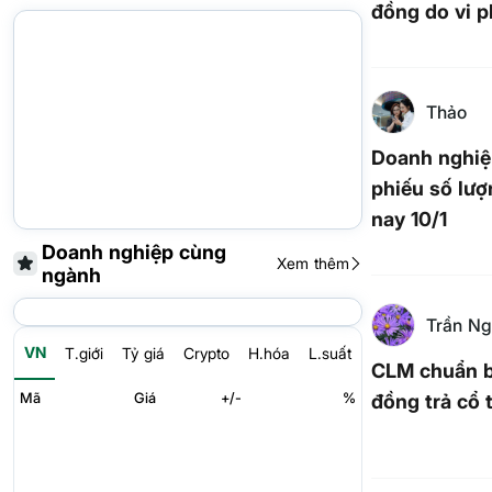
đồng do vi 
Thảo
Doanh nghiệ
phiếu số lư
nay 10/1
Doanh nghiệp cùng
Xem thêm
ngành
Trần Ng
VN
T.giới
Tỷ giá
Crypto
H.hóa
L.suất
CLM chuẩn bị
Mã
Giá
+/-
%
đồng trả cổ 