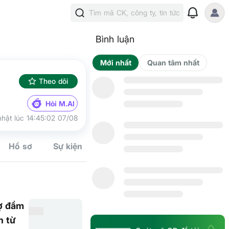
Tìm mã CK, công ty, tin tức
Bình luận
Mới nhất
Qua
Theo dõi
Hỏi M.AI
hật lúc 14:45:02 07/08
Hồ sơ
Sự kiện
Tín hiệu
Kế hoạch
Cộng đồn
ợ đầm
n từ