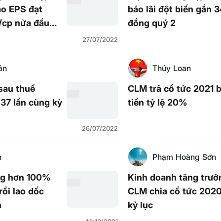
áo EPS đạt
báo lãi đột biến gần 3
/cp nửa đầu
đồng quý 2
27/07/2022
ân
Thúy Loan
sau thuế
CLM trả cổ tức 2021 
37 lần cùng kỳ
tiền tỷ lệ 20%
26/07/2022
n
Phạm Hoàng Sơn
ng hơn 100%
Kinh doanh tăng trưở
rồi lao dốc
CLM chia cổ tức 202
h
kỷ lục