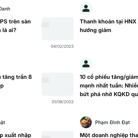
Oanh
PS trên sàn
Thanh khoản tại HNX
là ai?
hướng giảm
04/02/2023
 tăng trần 8
10 cổ phiếu tăng/giả
ếp
mạnh nhất tuần: Nhi
bứt phá nhờ KQKD quý
01/08/2022
tích cực
ật
Phạm Đình Đạt
p xuất nhập
Một doanh nghiệp th