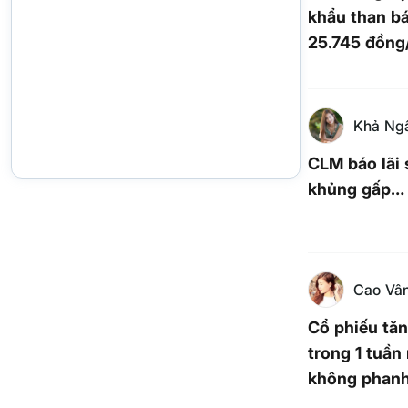
khẩu than b
25.745 đồng
năm
Khả Ng
CLM báo lãi 
khủng gấp… 
Cao Vâ
Cổ phiếu tă
trong 1 tuần 
không phan