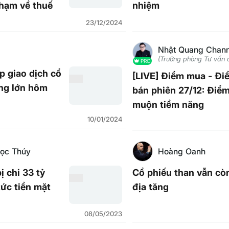
phạm về thuế
nhiệm
23/12/2024
Nhật Quang Chann
(Trưởng phòng Tư vấn 
PRO
p giao dịch cổ
[LIVE] Điểm mua - Đi
ợng lớn hôm
bán phiên 27/12: Điể
muộn tiềm năng
10/01/2024
ọc Thúy
Hoàng Oanh
 chi 33 tỷ
Cổ phiếu than vẫn cò
tức tiền mặt
địa tăng
08/05/2023