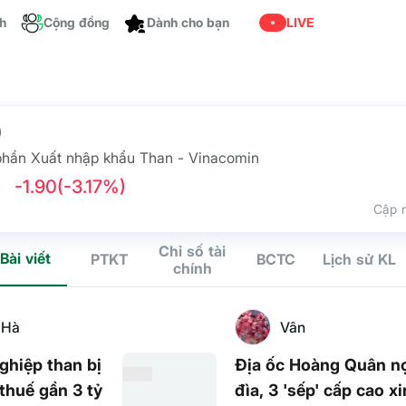
ch
Cộng đồng
Dành cho bạn
LIVE
)
phần Xuất nhập khẩu Than - Vinacomin
-1.90
(-3.17%)
Cập n
Chỉ số tài
Bài viết
PTKT
BCTC
Lịch sử KL
chính
 Hà
Vân
ghiệp than bị
Địa ốc Hoàng Quân n
 thuế gần 3 tỷ
đìa, 3 'sếp' cấp cao xi