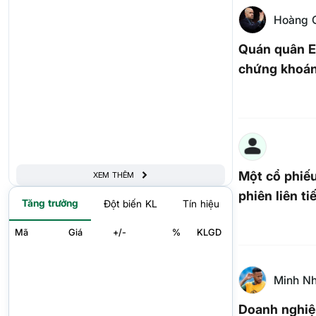
Hoàng 
Quán quân E
chứng khoán 
Một cổ phiếu
XEM THÊM
phiên liên ti
Tăng trưởng
Đột biến KL
Tín hiệu
Mã
Giá
+/-
%
KLGD
Minh Nh
Doanh nghiệ