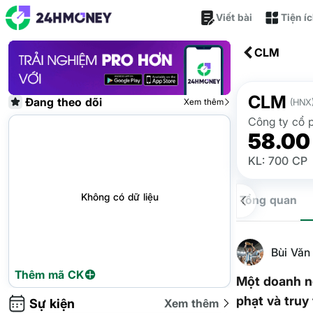
Viết bài
Tiện í
CLM
CLM
Đang theo dõi
Xem thêm
(HNX
Công ty cổ 
58.00
KL: 700 CP
Không có dữ liệu
Tổng quan
Bùi Văn
Thêm mã CK
Một doanh n
phạt và truy
Sự kiện
Xem thêm