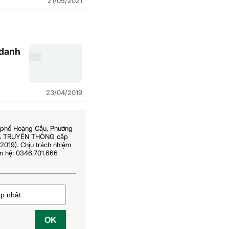
21/05/2021
 danh
23/04/2019
6 phố Hoàng Cầu, Phường
 VÀ TRUYỀN THÔNG cấp
019). Chịu trách nhiệm
n hệ: 0346.701.666
OK