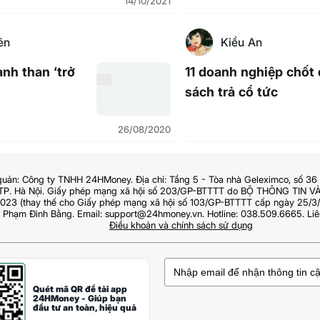
14/10/2021
ên
Kiều An
nh than ‘trở
11 doanh nghiệp chốt
sách trả cổ tức
26/08/2020
quản: Công ty TNHH 24HMoney. Địa chỉ: Tầng 5 - Tòa nhà Geleximco, số 3
 TP. Hà Nội. Giấy phép mạng xã hội số 203/GP-BTTTT do BỘ THÔNG TIN
023 (thay thế cho Giấy phép mạng xã hội số 103/GP-BTTTT cấp ngày 25/3/2
: Phạm Đình Bằng. Email: support@24hmoney.vn. Hotline: 038.509.6665. Liê
Điều khoản và chính sách sử dụng
Quét mã QR để tải app
24HMoney - Giúp bạn
đầu tư an toàn, hiệu quả