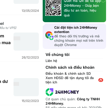
Quét mã QR để tải app
24HMoney - Giúp bạn
đầu tư an toàn, hiệu
13/05/2024
quả
el
Cài đặt tiện ích 24HMoney
đầu tư VPS)
extention
ểm
để theo dõi thị trường và mã
chứng khoán mọi nơi trên trình
m mua
duyệt Chrome
Về chúng tôi
26/12/2023
Liên hệ
Chính sách và điều khoản
Điều khoản & chính sách SD
Xem HDSD để tận dụng tối đa
n dư
tiện ích
Cơ quan chủ quản:
Công ty TNHH
15/02/2023
24HMoney.
Số giấy phép mạng xã hội: 203/GP-