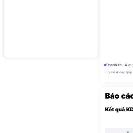
Doanh thu 4 qu
Lũy kế 4 quý giúp 
Báo cáo
Kết quả K
#