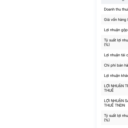
Doanh thu thu
Giá vốn hàng
Lợi nhuận gộp
Tỷ suất lợi nh
(%)
Lợi nhuận tài 
Chi phí bán h
Lợi nhuận khá
LỢI NHUẬN 
THUẾ
LỢI NHUẬN S
THUẾ TNDN
Tỷ suất lợi nh
(%)