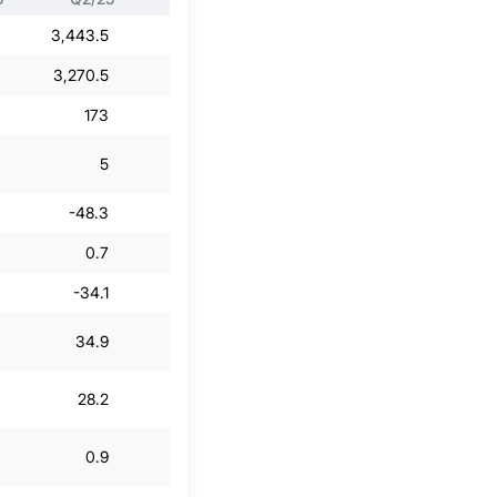
3,443.5
1,488.1
4,255.7
2,260
3,270.5
1,389
4,092.1
2,176.5
173
99.2
163.5
83.5
5
6.7
3.9
3.7
-48.3
-38.5
122.8
16.4
0.7
3.5
2.7
1.7
-34.1
1.4
9
-3.3
34.9
12.1
212
37.5
28.2
9.3
165.6
29.3
0.9
0.6
4.6
1.3