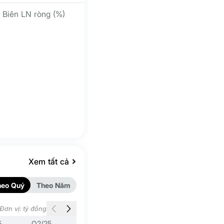
Biên LN ròng (%)
Xem tất cả
heo Quý
Theo Năm
Đơn vị: tỷ đồng
5
Q2/25
Q1/25
Q4/24
Q3/24