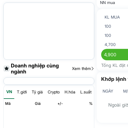
NN mua
KL MUA
100
100
4,700
4,900
Doanh nghiệp cùng
Tổng KL đặt
Xem thêm
ngành
Khớp lệnh 
NGÀY
M
VN
T.giới
Tỷ giá
Crypto
H.hóa
L.suất
Mã
Giá
+/-
%
Ngoài giờ