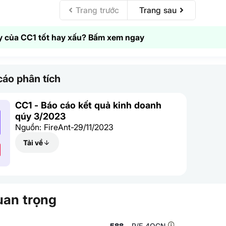
Trang trước
Trang sau
 của CC1 tốt hay xấu? Bấm xem ngay
áo phân tích
CC1 - Báo cáo kết quả kinh doanh
qúy 3/2023
Nguồn: FireAnt-29/11/2023
Tải về
uan trọng
588
P/E 4QGN