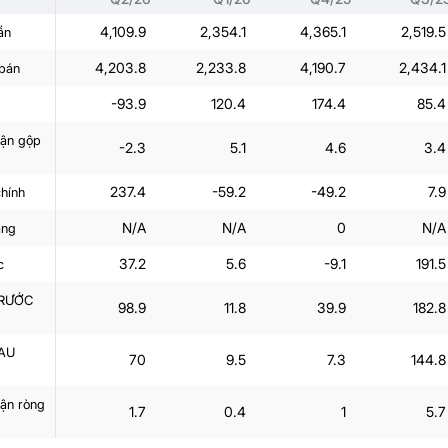
4,109.9
2,354.1
4,365.1
2,519.5
ần
4,203.8
2,233.8
4,190.7
2,434.1
 bán
-93.9
120.4
174.4
85.4
uận gộp
-2.3
5.1
4.6
3.4
237.4
-59.2
-49.2
7.9
chính
N/A
N/A
0
N/A
àng
37.2
5.6
-9.1
191.5
c
TRƯỚC
98.9
11.8
39.9
182.8
AU
70
9.5
7.3
144.8
uận ròng
1.7
0.4
1
5.7