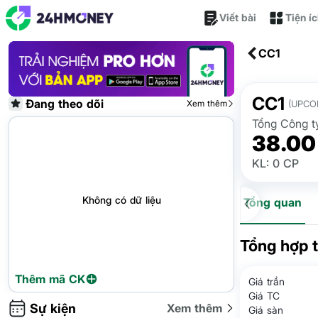
Viết bài
Tiện í
CC1
CC1
Đang theo dõi
Xem thêm
(UPCO
Tổng Công t
38.00
KL: 0 CP
Không có dữ liệu
Tổng quan
Tổng hợp 
Thêm mã CK
Giá trần
Giá TC
Sự kiện
Xem thêm
Giá sàn