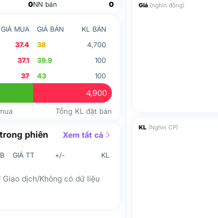
0
NN bán
0
Giá
(nghìn đồng)
GIÁ MUA
GIÁ BÁN
KL BÁN
37.4
38
4,700
37.1
39.9
100
37
43
100
4,900
 mua
Tổng KL đặt bán
KL
(Nghìn CP)
trong phiên
Xem tất cả
/B
GIÁ TT
+/-
KL
 Giao dịch/Không có dữ liệu