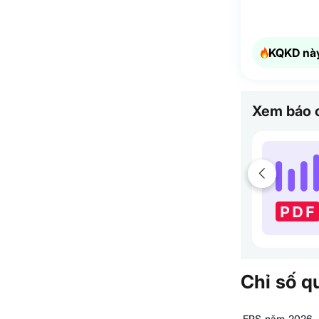
KQKD này
Xem báo c
Chỉ số q
EPS năm 2026