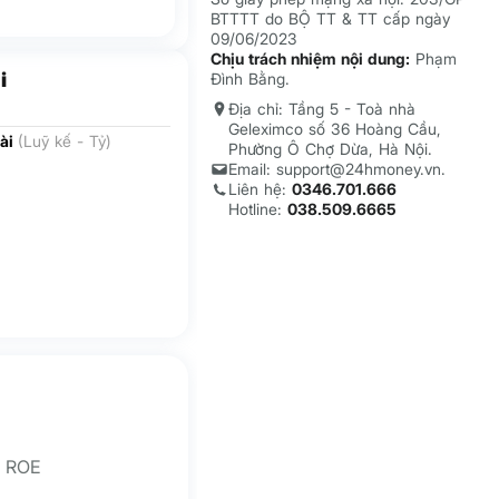
BTTTT do BỘ TT & TT cấp ngày
09/06/2023
Chịu trách nhiệm nội dung:
Phạm
i
Đình Bằng.
Địa chỉ: Tầng 5 - Toà nhà
Geleximco số 36 Hoàng Cầu,
ài
(Luỹ kế - Tỷ)
Phường Ô Chợ Dừa, Hà Nội.
Email: support@24hmoney.vn.
Liên hệ:
0346.701.666
Hotline:
038.509.6665
ROE