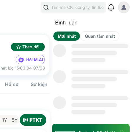
Tìm mã CK, công ty, tin tức
Bình luận
Mới nhất
Qua
Theo dõi
Hỏi M.AI
hật lúc 15:00:04 07/08
Hồ sơ
Sự kiện
Tín hiệu
Kế hoạch
Cộng đồn
PTKT
1Y
5Y