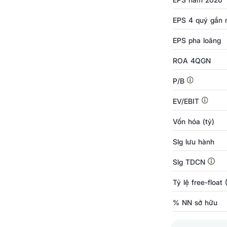
EPS 4 quý gần 
EPS pha loãng
ROA 4QGN
P/B
EV/EBIT
Vốn hóa (tỷ)
Slg lưu hành
Slg TDCN
Tỷ lệ free-float
% NN sở hữu