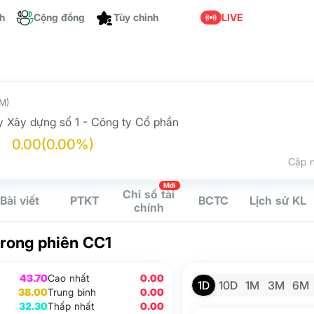
ch
Cộng đồng
LIVE
Tùy chỉnh
M)
y Xây dựng số 1 - Công ty Cổ phần
0.00
(0.00%)
Cập n
Mới
Chỉ số tài
Bài viết
PTKT
BCTC
Lịch sử KL
chính
trong phiên CC1
43.70
Cao nhất
0.00
1D
10D
1M
3M
6M
38.00
Trung bình
0.00
32.30
Thấp nhất
0.00