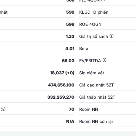
nhất
599
KLGD 10 phiên
599
ROE 4QGN
1.33
Giá trị sổ sách
4.01
Beta
66.03
EV/EBITDA
18,037 (+0)
Slg niêm yết
474,656,100
Giá cao nhất 52T
332,259,270
Giá thấp nhất 52T
 (%)
70
Room NN
N/A
Room NN còn lại