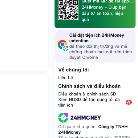
Quét mã QR để tải app
24HMoney - Giúp bạn
đầu tư an toàn, hiệu
quả
Cài đặt tiện ích 24HMoney
extention
để theo dõi thị trường và mã
chứng khoán mọi nơi trên trình
duyệt Chrome
Về chúng tôi
Liên hệ
Chính sách và điều khoản
Điều khoản & chính sách SD
Xem HDSD để tận dụng tối đa
tiện ích
Cơ quan chủ quản:
Công ty TNHH
24HMoney.
Số giấy phép mạng xã hội: 203/GP-