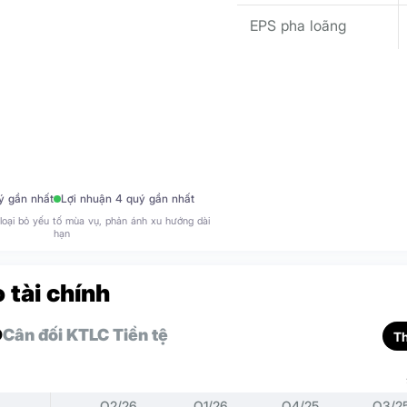
EPS pha loãng
ý gần nhất
Lợi nhuận 4 quý gần nhất
loại bỏ yếu tố mùa vụ, phản ánh xu hướng dài
hạn
 tài chính
D
Cân đối KT
LC Tiền tệ
T
Q2/26
Q1/26
Q4/25
Q3/2