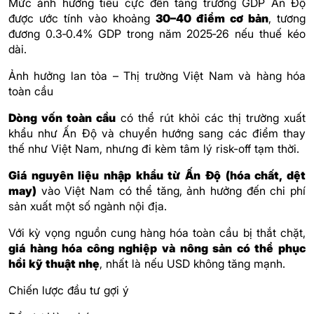
Mức ảnh hưởng tiêu cực đến tăng trưởng GDP Ấn Độ
được ước tính vào khoảng
30–40 điểm cơ bản
, tương
đương 0.3‑0.4% GDP trong năm 2025‑26 nếu thuế kéo
dài.
Ảnh hưởng lan tỏa – Thị trường Việt Nam và hàng hóa
toàn cầu
Dòng vốn toàn cầu
có thể rút khỏi các thị trường xuất
khẩu như Ấn Độ và chuyển hướng sang các điểm thay
thế như Việt Nam, nhưng đi kèm tâm lý risk-off tạm thời.
Giá nguyên liệu nhập khẩu từ Ấn Độ (hóa chất, dệt
may)
vào Việt Nam có thể tăng, ảnh hưởng đến chi phí
sản xuất một số ngành nội địa.
Với kỳ vọng nguồn cung hàng hóa toàn cầu bị thắt chặt,
giá hàng hóa công nghiệp và nông sản có thể phục
hồi kỹ thuật nhẹ
, nhất là nếu USD không tăng mạnh.
Chiến lược đầu tư gợi ý