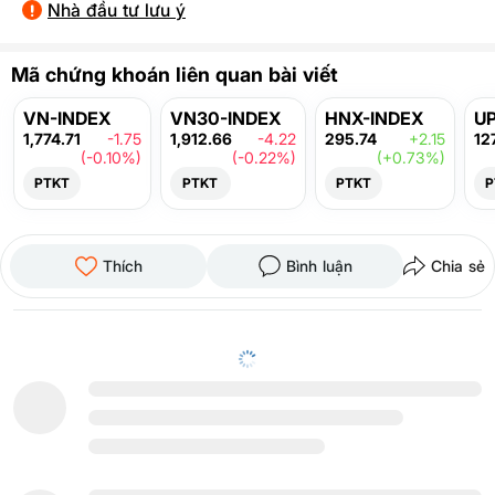
Nhà đầu tư lưu ý
Mã chứng khoán liên quan bài viết
VN-INDEX
VN30-INDEX
HNX-INDEX
U
1,774.71
-1.75
1,912.66
-4.22
295.74
+2.15
12
(-0.10%)
(-0.22%)
(+0.73%)
PTKT
PTKT
PTKT
P
Thích
Bình luận
Chia sẻ