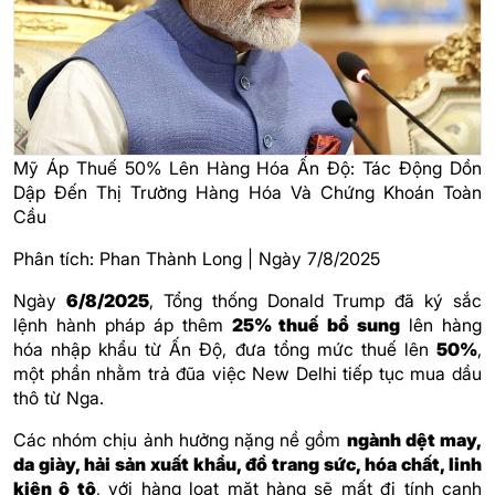
Mỹ Áp Thuế 50% Lên Hàng Hóa Ấn Độ: Tác Động Dồn
Dập Đến Thị Trường Hàng Hóa Và Chứng Khoán Toàn
Cầu
Phân tích: Phan Thành Long | Ngày 7/8/2025
Ngày
6/8/2025
, Tổng thống Donald Trump đã ký sắc
lệnh hành pháp áp thêm
25% thuế bổ sung
lên hàng
hóa nhập khẩu từ Ấn Độ, đưa tổng mức thuế lên
50%
,
một phần nhằm trả đũa việc New Delhi tiếp tục mua dầu
thô từ Nga.
Các nhóm chịu ảnh hưởng nặng nề gồm
ngành dệt may,
da giày, hải sản xuất khẩu, đồ trang sức, hóa chất, linh
kiện ô tô
, với hàng loạt mặt hàng sẽ mất đi tính cạnh