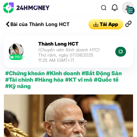
Bài của Thành Long HCT
Tải App
Thành Long HCT
(Chuyển viên Kinh doanh HTC)
Thứ năm, ngày 07/08/2025
PRO
11:25 AM (GMT+7)
#Chứng khoán
#Kinh doanh
#Bất Động Sản
#Tài chính
#Hàng hóa
#KT vĩ mô
#Quốc tế
#Kỹ năng