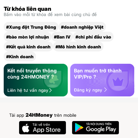
Từ khóa liên quan
Bấm vào mỗi từ khóa để xem bài cùng chủ đề
#Xung đột Trung Đông
#doanh nghiệp Việt
#bào mòn lợi nhuận
#Ban IV
#chi phí đầu vào
#Kết quả kinh doanh
#Mô hình kinh doanh
#Kinh doanh
Kết nối truyền thông
Bạn muốn trở thành
cùng 24HMONEY ?
VIP/Pro ?
Đăng ký ngay
Liên hệ tư vấn ngay
24HMoney
Tải app
trên mobile