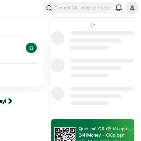
Tìm mã CK, công ty, tin tức
ay!
Quét mã QR để tải app
24HMoney - Giúp bạn