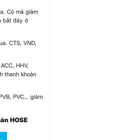
ua. Có mã giảm
n bắt đáy ở
qua. CTS, VND,
. ACC, HHV,
h thanh khoản
, PVB, PVC… giảm
 sàn HOSE