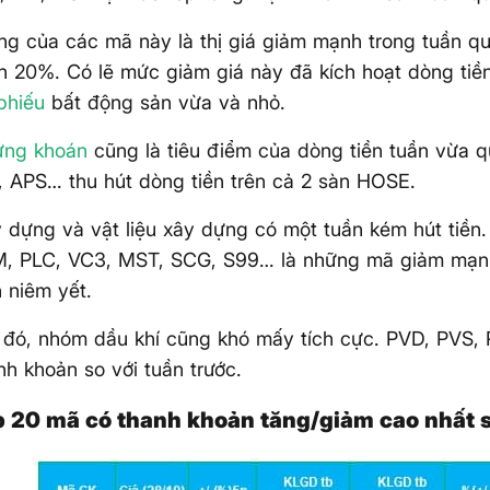
g của các mã này là thị giá giảm mạnh trong tuần q
ần 20%. Có lẽ mức giảm giá này đã kích hoạt dòng tiề
phiếu
bất động sản vừa và nhỏ.
ứng khoán
cũng là tiêu điểm của dòng tiền tuần vừa 
 APS… thu hút dòng tiền trên cả 2 sàn HOSE.
dựng và vật liệu xây dựng có một tuần kém hút tiền
, PLC, VC3, MST, SCG, S99… là những mã giảm mạn
n niêm yết.
 đó, nhóm dầu khí cũng khó mấy tích cực. PVD, PVS
h khoản so với tuần trước.
p 20 mã có thanh khoản tăng/giảm cao nhất