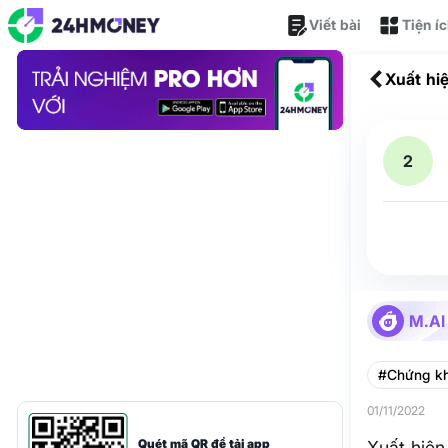
Viết bài
Tiện í
Xuất hi
2
M.AI
#Chứng k
01/11/2022
Quét mã QR để tải app
Xuất hiện