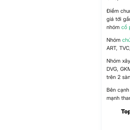
Điểm chun
giá tới g
nhóm
cổ 
Nhóm
ch
ART, TVC,
Nhóm xây 
DVG, GKM
trên 2 sà
Bên cạnh
mạnh than
To