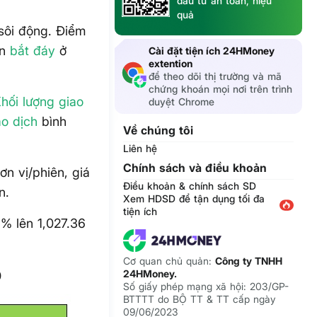
đầu tư an toàn, hiệu
quả
sôi động. Điểm
ền
bắt đáy
ở
Cài đặt tiện ích 24HMoney
extention
để theo dõi thị trường và mã
chứng khoán mọi nơi trên trình
hối lượng giao
duyệt Chrome
ao dịch
bình
Về chúng tôi
Liên hệ
Chính sách và điều khoản
n vị/phiên, giá
Điều khoản & chính sách SD
n.
Xem HDSD để tận dụng tối đa
tiện ích
% lên 1,027.36
Cơ quan chủ quản:
Công ty TNHH
0
24HMoney.
Số giấy phép mạng xã hội: 203/GP-
BTTTT do BỘ TT & TT cấp ngày
09/06/2023