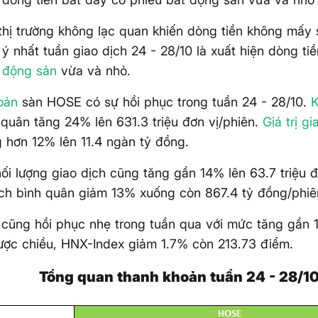
thị trường không lạc quan khiến dòng tiền không mấy 
ý nhất tuần giao dịch 24 - 28/10 là xuất hiện dòng ti
 động sản
vừa và nhỏ.
oản
sàn HOSE có sự hồi phục trong tuần 24 - 28/10.
K
quân tăng 24% lên 631.3 triệu đơn vị/phiên.
Giá trị gi
 hơn 12% lên 11.4 ngàn tỷ đồng.
i lượng giao dịch cũng tăng gần 14% lên 63.7 triệu đơ
dịch bình quân giảm 13% xuống còn 867.4 tỷ đồng/phiê
cũng hồi phục nhẹ trong tuần qua với mức tăng gần 1
ợc chiều, HNX-Index giảm 1.7% còn 213.73 điểm.
Tổng quan thanh khoản tuần 24 - 28/1