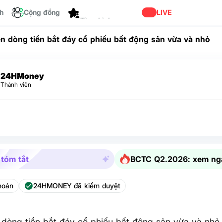
ch
Cộng đồng
Dành cho bạn
LIVE
ện dòng tiền bắt đáy cổ phiếu bất động sản vừa và nhỏ
24HMoney
Thành viên
 tóm tắt
BCTC Q2.2026: xem ng
hoán
24HMONEY đã kiểm duyệt
 dòng tiền bắt đáy cổ phiếu bất động sản vừa và nhỏ