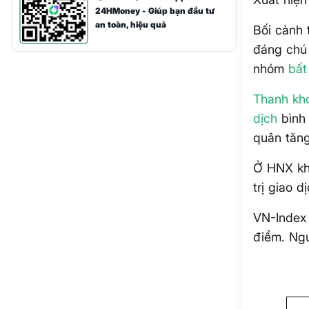
24HMoney - Giúp bạn đầu tư
an toàn, hiệu quả
Bối cảnh 
đáng chú 
nhóm
bất
Thanh kh
dịch
bình 
quân tăng
Ở HNX khố
trị giao 
VN-Index 
điểm. Ngư