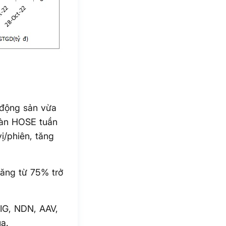
 động sản vừa
sàn HOSE tuần
ị/phiên, tăng
ăng từ 75% trở
IG, NDN, AAV,
a.