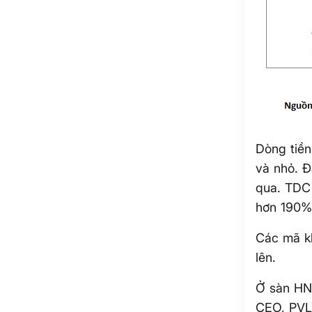
Dòng tiề
và nhỏ. Đ
qua. TDC 
hơn 190% 
Các mã k
lên.
Ở sàn HN
CEO, PVL,