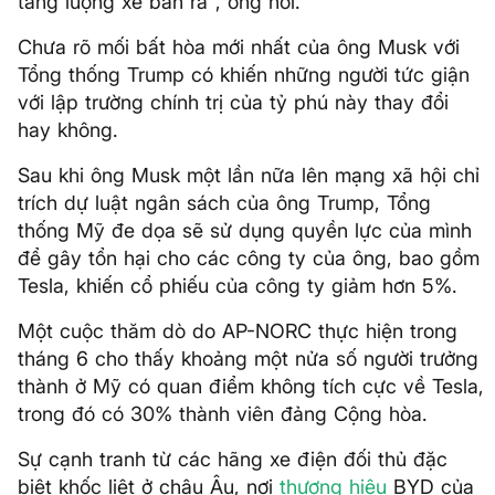
tăng lượng xe bán ra", ông nói.
Chưa rõ mối bất hòa mới nhất của ông Musk với
Tổng thống Trump có khiến những người tức giận
với lập trường chính trị của tỷ phú này thay đổi
hay không.
Sau khi ông Musk một lần nữa lên mạng xã hội chỉ
trích dự luật ngân sách của ông Trump, Tổng
thống Mỹ đe dọa sẽ sử dụng quyền lực của mình
để gây tổn hại cho các công ty của ông, bao gồm
Tesla, khiến cổ phiếu của công ty giảm hơn 5%.
Một cuộc thăm dò do AP-NORC thực hiện trong
tháng 6 cho thấy khoảng một nửa số người trưởng
thành ở Mỹ có quan điểm không tích cực về Tesla,
trong đó có 30% thành viên đảng Cộng hòa.
Sự cạnh tranh từ các hãng xe điện đối thủ đặc
biệt khốc liệt ở châu Âu, nơi
thương hiệu
BYD của