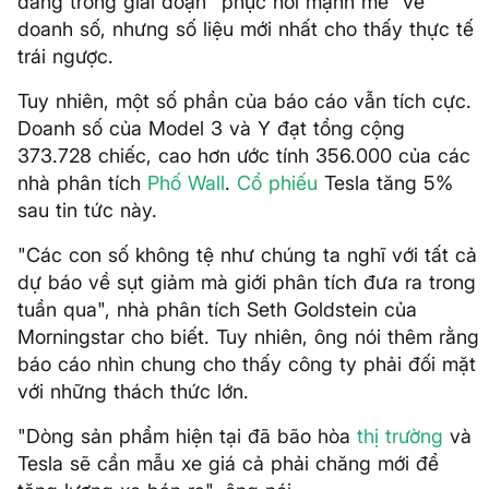
đang trong giai đoạn "phục hồi mạnh mẽ" về
doanh số, nhưng số liệu mới nhất cho thấy thực tế
trái ngược.
Tuy nhiên, một số phần của báo cáo vẫn tích cực.
Doanh số của Model 3 và Y đạt tổng cộng
373.728 chiếc, cao hơn ước tính 356.000 của các
nhà phân tích
Phố Wall
.
Cổ phiếu
Tesla tăng 5%
sau tin tức này.
"Các con số không tệ như chúng ta nghĩ với tất cả
dự báo về sụt giảm mà giới phân tích đưa ra trong
tuần qua", nhà phân tích Seth Goldstein của
Morningstar cho biết. Tuy nhiên, ông nói thêm rằng
báo cáo nhìn chung cho thấy công ty phải đối mặt
với những thách thức lớn.
"Dòng sản phẩm hiện tại đã bão hòa
thị trường
và
Tesla sẽ cần mẫu xe giá cả phải chăng mới để