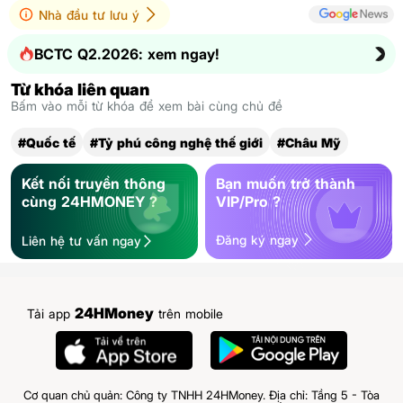
Nhà đầu tư lưu ý
BCTC Q2.2026: xem ngay!
Từ khóa liên quan
Bấm vào mỗi từ khóa để xem bài cùng chủ đề
#Quốc tế
#Tỷ phú công nghệ thế giới
#Châu Mỹ
Kết nối truyền thông
Bạn muốn trở thành
cùng 24HMONEY ?
VIP/Pro ?
Đăng ký ngay
Liên hệ tư vấn ngay
24HMoney
Tải app
trên mobile
Cơ quan chủ quản: Công ty TNHH 24HMoney. Địa chỉ: Tầng 5 - Tòa