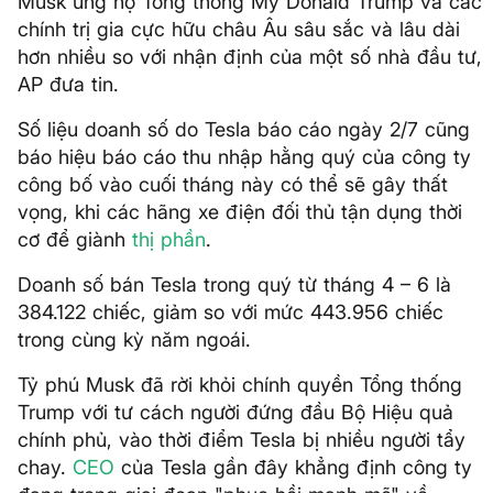
Musk ủng hộ Tổng thống Mỹ Donald Trump và các
chính trị gia cực hữu châu Âu sâu sắc và lâu dài
hơn nhiều so với nhận định ​​của một số nhà đầu tư,
AP đưa tin.
Số liệu doanh số do Tesla báo cáo ngày 2/7 cũng
báo hiệu báo cáo thu nhập hằng quý của công ty
công bố vào cuối tháng này có thể sẽ gây thất
vọng, khi các hãng xe điện đối thủ tận dụng thời
cơ để giành
thị phần
.
Doanh số bán Tesla trong quý từ tháng 4 – 6 là
384.122 chiếc, giảm so với mức 443.956 chiếc
trong cùng kỳ năm ngoái.
Tỷ phú Musk đã rời khỏi chính quyền Tổng thống
Trump với tư cách người đứng đầu Bộ Hiệu quả
chính phủ, vào thời điểm Tesla bị nhiều người tẩy
chay.
CEO
của Tesla gần đây khẳng định công ty