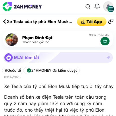
Xe Tesla của tỷ phú Elon Musk
Tải App
tiếp tục bị tẩy chay
300+ theo dõi
Phạm Đình Đạt
Thành viên gắn bó
M.AI tóm tắt
#Quốc tế
24HMONEY đã kiểm duyệt
03/07/2025
Xe Tesla của tỷ phú Elon Musk tiếp tục bị tẩy chay
Doanh số bán xe điện Tesla trên toàn cầu trong
quý 2 năm nay giảm 13% so với cùng kỳ năm
trước đó, cho thấy thiệt hại từ việc tỷ phú Elon