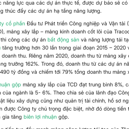
 năng lực qua các dự án thực tế, được dự báo sẽ có 
g thúc đẩy các dự án hạ tầng năng lượng.
ty cổ phần
Đầu tư Phát triển Công nghiệp và Vận tải 
, mảng xây lắp – mảng kinh doanh cốt lõi của Tracod
à thi công các dự án
bất động sản
và năng lượng tái tạ
u
tăng trưởng hơn 30 lần trong giai đoạn 2015 – 2020 
 doanh thu. Riêng năm 2020, doanh thu từ mảng xây
ăng trưởng 162%. Trong đó, doanh thu từ các dự án nă
.490 tỷ đồng và chiếm tới 79% tổng doanh thu mảng x
nhuận gộp
mảng xây lắp của TCD đạt trung bình 8%, 
h của ngành là 5- 6%. Theo chia sẻ của lãnh đạo Công
vật liệu xây dựng cũng như quản trị tài chính, hồ sơ n
n được Công ty chú trọng đặc biệt, nhờ đó dòng tiền
à gia tăng
biên lợi nhuận
gộp.