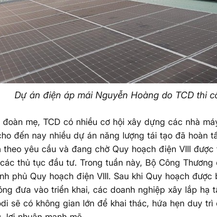
Dự án điện áp mái Nguyễn Hoàng do TCD thi c
p đoàn mẹ, TCD có nhiều cơ hội xây dựng các nhà má
cho đến nay nhiều dự án năng lượng tái tạo đã hoàn tấ
 theo yêu cầu và đang chờ Quy hoạch điện VIII được
i các thủ tục đầu tư. Trong tuần này, Bộ Công Thương 
nh phủ Quy hoạch điện VIII. Sau khi Quy hoạch được
ng đưa vào triển khai, các doanh nghiệp xây lắp hạ 
di sẽ có không gian lớn để khai thác, hứa hẹn duy trì
, lợi nhuận mạnh mẽ.