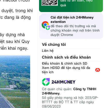
đầu tư an toàn, hiệu
quả
duyệt, trong khi
ực đang là động
Cài đặt tiện ích 24HMoney
extention
để theo dõi thị trường và mã
chứng khoán mọi nơi trên trình
xây dựng nhà
duyệt Chrome
iệt sau khi Quy
Về chúng tôi
iển khai ngay.
Liên hệ
Chính sách và điều khoản
Điều khoản & chính sách SD
Xem HDSD để tận dụng tối đa
tiện ích
Cơ quan chủ quản:
Công ty TNHH
24HMoney.
Số giấy phép mạng xã hội: 203/GP-
BTTTT do BỘ TT & TT cấp ngày
09/06/2023