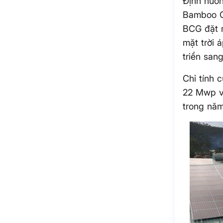
Định hướn
Bamboo Ca
BCG đặt m
mặt trời 
triển san
Chỉ tính 
22 Mwp vớ
trong năm