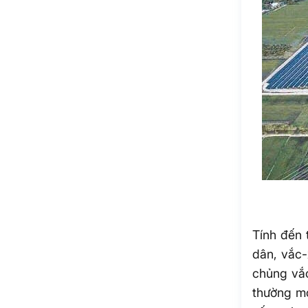
Tính đến 
dân, vắc-
chủng vắc
thường mớ