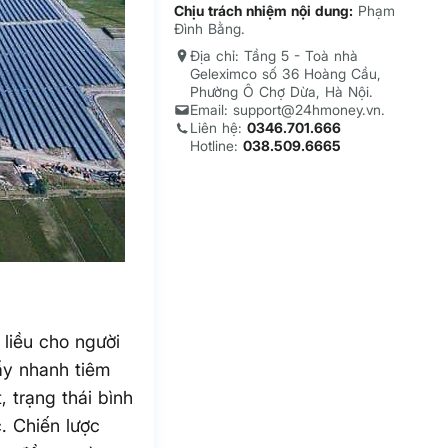
Chịu trách nhiệm nội dung:
Phạm
Đình Bằng.
Địa chỉ: Tầng 5 - Toà nhà
Geleximco số 36 Hoàng Cầu,
Phường Ô Chợ Dừa, Hà Nội.
Email: support@24hmoney.vn.
Liên hệ:
0346.701.666
Hotline:
038.509.6665
 liều cho người
ẩy nhanh tiêm
 trạng thái bình
c. Chiến lược