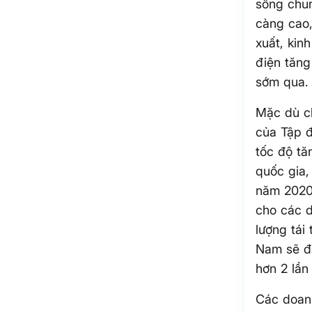
sống chun
càng cao,
xuất, kin
điện tăng
sớm qua.
Mặc dù ch
của Tập đ
tốc độ tă
quốc gia,
năm 2020.
cho các d
lượng tái
Nam sẽ đạ
hơn 2 lần
Các doan