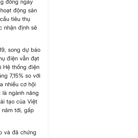
ộng đồng ngày
 hoạt động sản
cầu tiêu thụ
c nhận định sẽ
19, song dự báo
hụ điện vẫn đạt
ộ Hệ thống điện
ăng 7,15% so với
a nhiều cơ hội
t là ngành năng
ái tạo của Việt
 năm tới, gấp
p và đã chứng