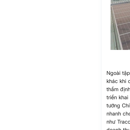
Ngoài tậ
khác khi 
thẩm định
triển kha
tướng Chí
nhanh chó
như Traco
doanh thu