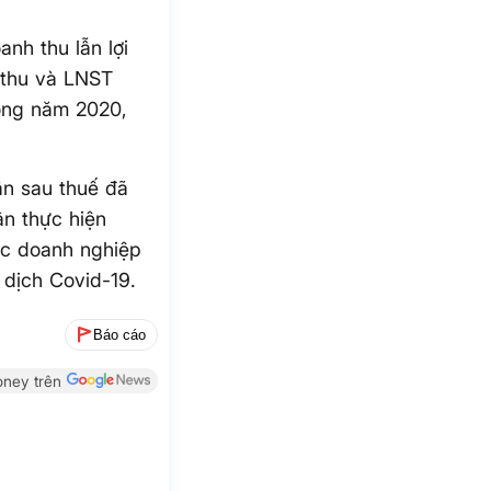
nh thu lẫn lợi
 thu và LNST
rong năm 2020,
ận sau thuế đã
ận thực hiện
ác doanh nghiệp
 dịch Covid-19.
Báo cáo
ney trên