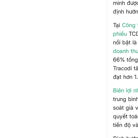
minh được
định hướn
Tại
Công 
phiếu
TCD)
nổi bật l
doanh th
66% tổng
Tracodi t
đạt hơn 1
Biên lợi 
trung bìn
soát giá 
quyết toá
tiến độ v