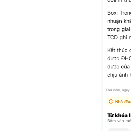
Box: Tron
nhuận kh
trong gia
TCD ghi 
Kết thúc 
được ĐHCĐ
được của 
chịu ảnh 
Thứ năm, ngày 
Nhà đầu
Từ khóa 
Bấm vào mỗi