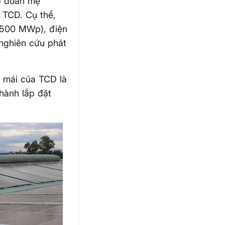
p đoàn mẹ
o TCD. Cụ thể,
 (500 MWp), điện
nghiên cứu phát
p mái của TCD là
hành lắp đặt