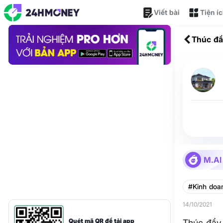
Viết bài
Tiện í
Thúc đẩ
M.AI
#Kinh doa
14/10/2021
Quét mã QR để tải app
Thúc đẩy 