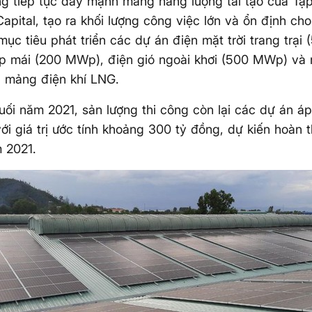
g tiếp tục đẩy mạnh mảng năng lượng tái tạo của Tậ
pital, tạo ra khối lượng công việc lớn và ổn định ch
ục tiêu phát triển các dự án điện mặt trời trang trại
áp mái (200 MWp), điện gió ngoài khơi (500 MWp) và 
g mảng điện khí LNG.
cuối năm 2021, sản lượng thi công còn lại các dự án á
i giá trị ước tính khoảng 300 tỷ đồng, dự kiến hoàn t
 2021.