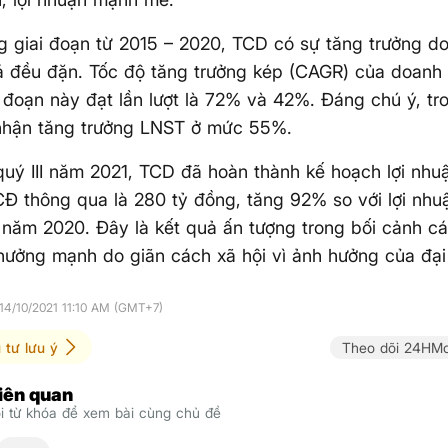
g giai đoạn từ 2015 – 2020, TCD có sự tăng trưởng doa
á đều đặn. Tốc độ tăng trưởng kép (CAGR) của doanh
i đoạn này đạt lần lượt là 72% và 42%. Đáng chú ý, t
nhận tăng trưởng LNST ở mức 55%.
quý III năm 2021, TCD đã hoàn thành kế hoạch lợi nhu
 thông qua là 280 tỷ đồng, tăng 92% so với lợi nhu
năm 2020. Đây là kết quả ấn tượng trong bối cảnh c
hưởng mạnh do giãn cách xã hội vì ảnh hưởng của đại
14/10/2021 11:10 AM (GMT+7)
 tư lưu ý
Theo dõi 24HMo
liên quan
 từ khóa để xem bài cùng chủ đề