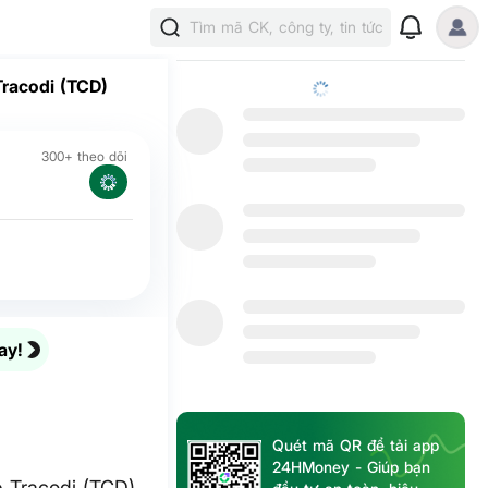
Tìm mã CK, công ty, tin tức
Tracodi (TCD)
300+ theo dõi
ay!
Quét mã QR để tải app
24HMoney - Giúp bạn
p Tracodi (TCD)