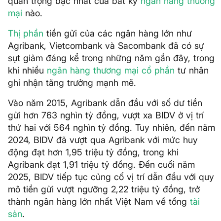
quan trọng bậc nhất của bất kỳ
ngân hàng thương
mại
nào.
Thị phần
tiền gửi của các ngân hàng lớn như
Agribank, Vietcombank và Sacombank đã có sự
sụt giảm đáng kể trong những năm gần đây, trong
khi nhiều
ngân hàng thương mại cổ phần
tư nhân
ghi nhận tăng trưởng mạnh mẽ.
Vào năm 2015, Agribank dẫn đầu với số dư tiền
gửi hơn 763 nghìn tỷ đồng, vượt xa BIDV ở vị trí
thứ hai với 564 nghìn tỷ đồng. Tuy nhiên, đến năm
2024, BIDV đã vượt qua Agribank với mức huy
động đạt hơn 1,95 triệu tỷ đồng, trong khi
Agribank đạt 1,91 triệu tỷ đồng. Đến cuối năm
2025, BIDV tiếp tục củng cố vị trí dẫn đầu với quy
mô tiền gửi vượt ngưỡng 2,22 triệu tỷ đồng, trở
thành ngân hàng lớn nhất Việt Nam về tổng
tài
sản
.