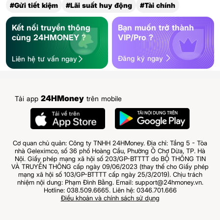
#Gửi tiết kiệm
#Lãi suất huy động
#Tài chính
Kết nối truyền thông
Bạn muốn trở thành
cùng 24HMONEY ?
VIP/Pro ?
Đăng ký ngay
Liên hệ tư vấn ngay
24HMoney
Tải app
trên mobile
Cơ quan chủ quản: Công ty TNHH 24HMoney. Địa chỉ: Tầng 5 - Tòa
nhà Geleximco, số 36 phố Hoàng Cầu, Phường Ô Chợ Dừa, TP. Hà
Nội. Giấy phép mạng xã hội số 203/GP-BTTTT do BỘ THÔNG TIN
VÀ TRUYỀN THÔNG cấp ngày 09/06/2023 (thay thế cho Giấy phép
mạng xã hội số 103/GP-BTTTT cấp ngày 25/3/2019). Chịu trách
nhiệm nội dung: Phạm Đình Bằng. Email: support@24hmoney.vn.
Hotline: 038.509.6665. Liên hệ: 0346.701.666
Điều khoản và chính sách sử dụng