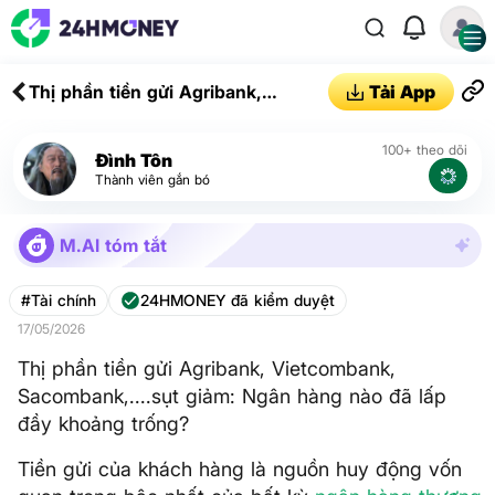
Thị phần tiền gửi Agribank,
Tải App
Vietcombank, Sacombank,....sụt
giảm: Ngân hàng nào đã lấp đầy
100+ theo dõi
Đình Tôn
khoảng trống?
Thành viên gắn bó
M.AI tóm tắt
#Tài chính
24HMONEY đã kiểm duyệt
17/05/2026
Thị phần tiền gửi Agribank, Vietcombank,
Sacombank,....sụt giảm: Ngân hàng nào đã lấp
đầy khoảng trống?
Tiền gửi của khách hàng là nguồn huy động vốn