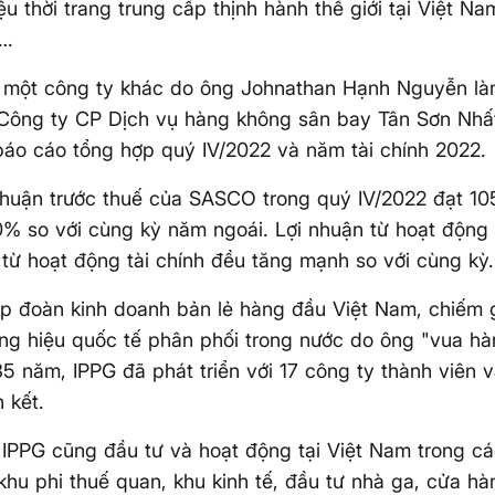
ệu thời trang trung cấp thịnh hành thế giới tại Việt N
s…
, một công ty khác do ông Johnathan Hạnh Nguyễn là
Công ty CP Dịch vụ hàng không sân bay Tân Sơn Nh
áo cáo tổng hợp quý IV/2022 và năm tài chính 2022.
nhuận trước thuế của SASCO trong quý IV/2022 đạt 105
% so với cùng kỳ năm ngoái. Lợi nhuận từ hoạt động 
từ hoạt động tài chính đều tăng mạnh so với cùng kỳ.
tập đoàn kinh doanh bản lẻ hàng đầu Việt Nam, chiế
g hiệu quốc tế phân phối trong nước do ông "vua hà
35 năm, IPPG đã phát triển với 17 công ty thành viên 
n kết.
IPPG cũng đầu tư và hoạt động tại Việt Nam trong cá
 khu phi thuế quan, khu kinh tế, đầu tư nhà ga, cửa h