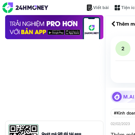
Viết bài
Tiện í
Thêm mộ
2
M.AI
#Kinh doa
02/02/2023
Quét mã QR để tải app
Thêm một