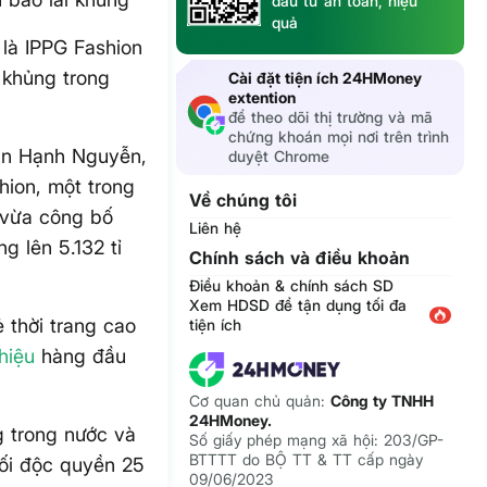
đầu tư an toàn, hiệu
quả
là IPPG Fashion
 khủng trong
Cài đặt tiện ích 24HMoney
extention
để theo dõi thị trường và mã
chứng khoán mọi nơi trên trình
han Hạnh Nguyễn,
duyệt Chrome
hion, một trong
Về chúng tôi
 vừa công bố
Liên hệ
g lên 5.132 tỉ
Chính sách và điều khoản
Điều khoản & chính sách SD
Xem HDSD để tận dụng tối đa
 thời trang cao
tiện ích
hiệu
hàng đầu
Cơ quan chủ quản:
Công ty TNHH
24HMoney.
 trong nước và
Số giấy phép mạng xã hội: 203/GP-
BTTTT do BỘ TT & TT cấp ngày
hối độc quyền 25
09/06/2023