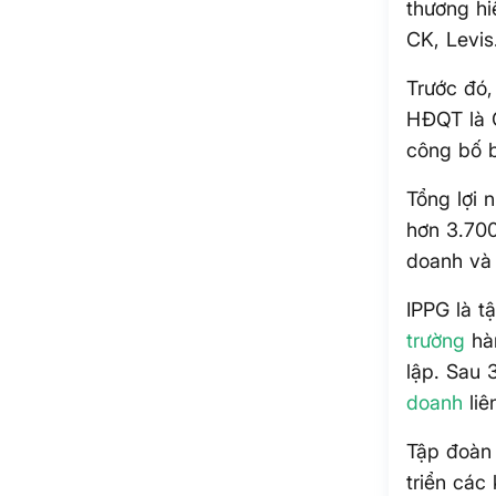
thương hi
CK, Levi
Trước đó
HĐQT là 
công bố b
Tổng lợi 
hơn 3.700
doanh và 
IPPG là 
trường
hàn
lập. Sau 
doanh
liê
Tập đoàn 
triển các