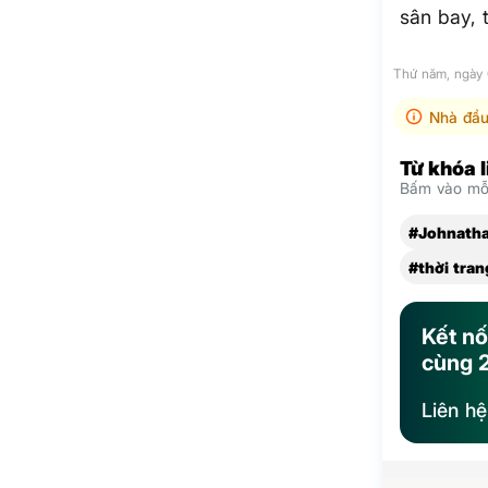
sân bay, 
Thứ năm, ngày
Nhà đầu
Từ khóa 
Bấm vào mỗi
#Johnath
#thời tran
Kết nố
cùng 
Liên h