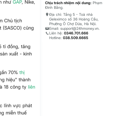
am như
GAP
, Nike,
Chịu trách nhiệm nội dung:
Phạm
Đình Bằng.
Địa chỉ: Tầng 5 - Toà nhà
Geleximco số 36 Hoàng Cầu,
m Chủ tịch
Phường Ô Chợ Dừa, Hà Nội.
ất (SASCO) cũng
Email: support@24hmoney.vn.
Liên hệ:
0346.701.666
Hotline:
038.509.6665
 tỉ đồng, tăng
sản xuất - kinh
m gần 70%
thị
ng hiệu" thành
và 18 công ty
liên
c lĩnh vực phát
àng miễn thuế