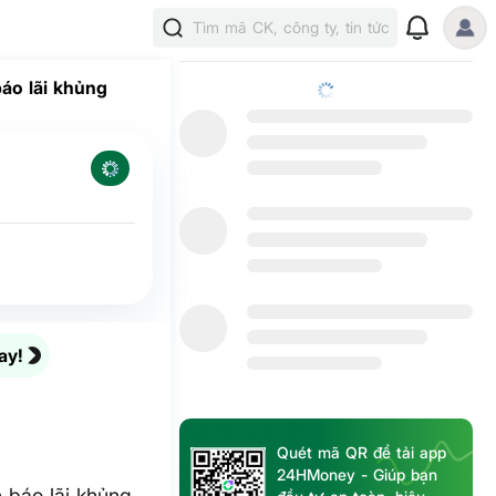
Tìm mã CK, công ty, tin tức
áo lãi khủng
ay!
Quét mã QR để tải app
24HMoney - Giúp bạn
 báo lãi khủng