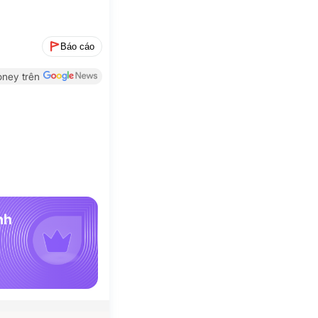
Báo cáo
ney trên
nh