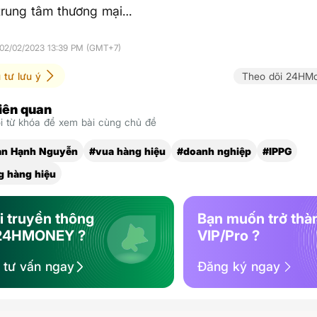
trung tâm thương mại…
 02/02/2023 13:39 PM (GMT+7)
 tư lưu ý
Theo dõi 24HMo
liên quan
 từ khóa để xem bài cùng chủ đề
an Hạnh Nguyễn
#vua hàng hiệu
#doanh nghiệp
#IPPG
g hàng hiệu
i truyền thông
Bạn muốn trở thà
24HMONEY ?
VIP/Pro ?
ệ tư vấn ngay
Đăng ký ngay