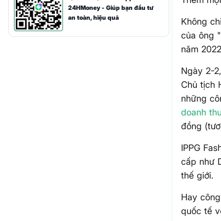
24HMoney - Giúp bạn đầu tư
an toàn, hiệu quả
Không chỉ
của ông 
năm 2022
Ngày 2-2,
Chủ tịch 
những cô
doanh th
đồng (tươ
IPPG Fash
cấp như 
thế giới.
Hay công
quốc tế v