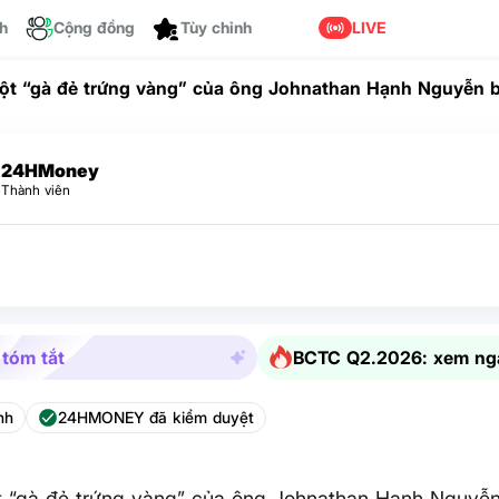
ch
Cộng đồng
Tùy chỉnh
LIVE
t “gà đẻ trứng vàng” của ông Johnathan Hạnh Nguyễn b
24HMoney
Thành viên
 tóm tắt
BCTC Q2.2026: xem ng
nh
24HMONEY đã kiểm duyệt
 “gà đẻ trứng vàng” của ông Johnathan Hạnh Nguyễn