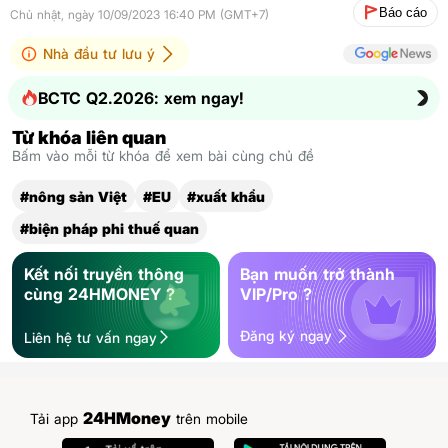
Báo cáo
Chủ nhật, ngày 10/09/2023 16:40 PM (GMT+7)
Nhà đầu tư lưu ý
BCTC Q2.2026: xem ngay!
Từ khóa liên quan
Bấm vào mỗi từ khóa để xem bài cùng chủ đề
#nông sản Việt
#EU
#xuất khẩu
#biện pháp phi thuế quan
Kết nối truyền thông
Bạn muốn trở thành
cùng 24HMONEY ?
VIP/Pro ?
Đăng ký ngay
Liên hệ tư vấn ngay
24HMoney
Tải app
trên mobile