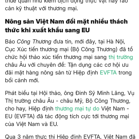
thuế quan như kiểm dịch động thực vật hay rào
cản kỹ thuật với thương mại.
Nông sản Việt Nam đối mặt nhiều thách
thức khi xuất khẩu sang EU
Báo
Công Thương
đưa tin, mới đây, tại Hà Nội,
Cục Xúc tiến thương mại (Bộ Công Thương) đã tổ
chức hội thảo xúc tiến thương mại sang
thị trường
châu Âu với chuyên đề: Tận dụng các cơ hội ưu
đãi mặt hàng nông sản từ Hiệp định
EVFTA
trong
bối cảnh mới.
Phát biểu tại Hội thảo, ông Đinh Sỹ Minh Lăng, Vụ
Thị trường châu Âu - châu Mỹ, Bộ Công Thương,
cho hay, Hiệp định
thương mại tự do
Việt Nam -
EU (EVFTA) đã tác động tích cực tới thương mại
của Việt Nam và EU.
Qua 3 năm thực thi Hiệp định EVFTA, Việt Nam đã