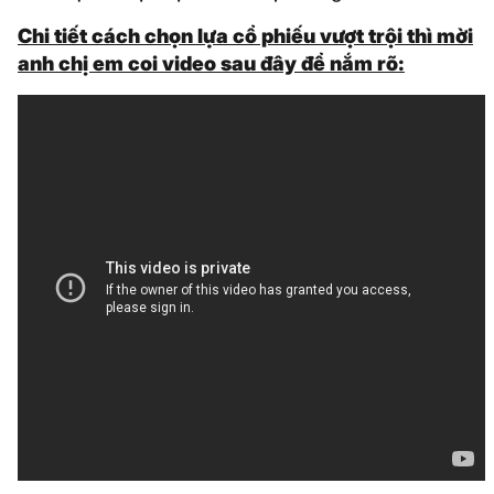
Chi tiết cách chọn lựa cổ phiếu vượt trội thì mời
anh chị em coi video sau đây để nắm rõ: