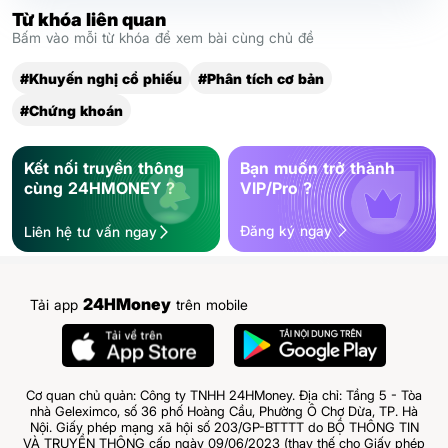
Từ khóa liên quan
Bấm vào mỗi từ khóa để xem bài cùng chủ đề
#Khuyến nghị cổ phiếu
#Phân tích cơ bản
#Chứng khoán
Kết nối truyền thông
Bạn muốn trở thành
cùng 24HMONEY ?
VIP/Pro ?
Đăng ký ngay
Liên hệ tư vấn ngay
24HMoney
Tải app
trên mobile
Cơ quan chủ quản: Công ty TNHH 24HMoney. Địa chỉ: Tầng 5 - Tòa
nhà Geleximco, số 36 phố Hoàng Cầu, Phường Ô Chợ Dừa, TP. Hà
Nội. Giấy phép mạng xã hội số 203/GP-BTTTT do BỘ THÔNG TIN
VÀ TRUYỀN THÔNG cấp ngày 09/06/2023 (thay thế cho Giấy phép