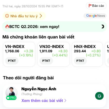
Báo cáo
Thứ hai, ngày 28/10/2024 15:55 PM (GMT+7)
Nhà đầu tư lưu ý
BCTC Q2.2026: xem ngay!
Mã chứng khoán liên quan bài viết
VN-INDEX
VN30-INDEX
HNX-INDEX
1,768.06
+3.28
1,911.09
+8.30
293.44
+0.80
1
(+0.19%)
(+0.44%)
(+0.27%)
PTKT
PTKT
PTKT
Theo dõi người đăng bài
Nguyễn Ngọc Ánh
(Trưởng Phòng)
PRO
Xem thêm các bài viết