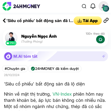
'Siêu cổ phiếu' bất động sản đã lộ
Tải App
diện
100+ theo dõi
Nguyễn Ngọc Ánh
(Trưởng Phòng)
PRO
M.AI tóm tắt
#Chuyên gia
24HMONEY đã kiểm duyệt
28/10/2024
'Siêu cổ phiếu' bất động sản đã lộ diện
Nhìn về mặt thị trường,
VN-Index
phiên hôm nay
thanh khoản bé, áp lực bán không còn nhiều nữa.
Một số nhóm ngành như chứng, thép đã có sắc