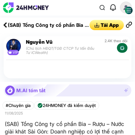
(SAB) Tổng Công ty cổ phần Bia –
Tải App
Rượu – Nước giải khát Sài Gòn:
Doanh nghiệp có lợi thế cạnh
2.4K theo dõi
Nguyễn Vũ
tranh bền vững
(Chủ tịch HĐQT/TGĐ CTCP Tư Vấn Đầu
VIP
Tư ICWealth)
M.AI tóm tắt
#Chuyên gia
24HMONEY đã kiểm duyệt
11/08/2025
(SAB) Tổng Công ty cổ phần Bia – Rượu – Nước
giải khát Sài Gòn: Doanh nghiệp có lợi thế cạnh