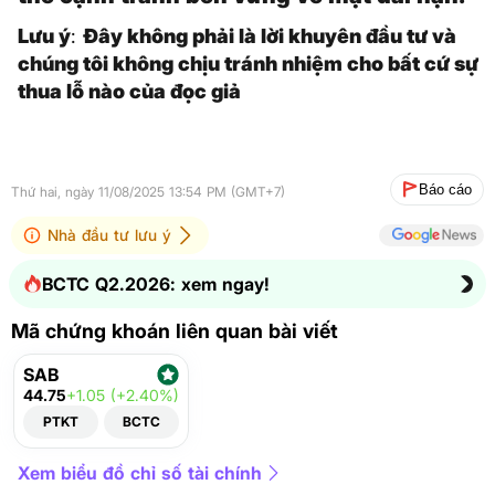
Lưu ý
:
Đây không phải là lời khuyên đầu tư và
chúng tôi không chịu tránh nhiệm cho bất cứ sự
thua lỗ nào của đọc giả
Báo cáo
Thứ hai, ngày 11/08/2025 13:54 PM (GMT+7)
Nhà đầu tư lưu ý
BCTC Q2.2026: xem ngay!
Mã chứng khoán liên quan bài viết
SAB
44.75
+1.05 (+2.40%)
PTKT
BCTC
Xem biểu đồ chỉ số tài chính