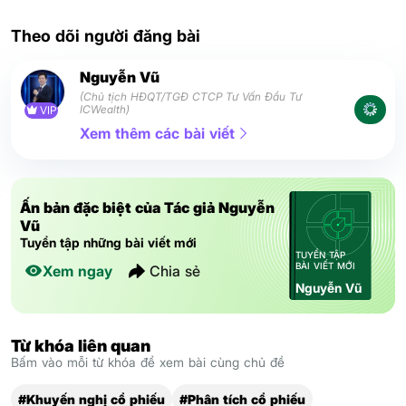
Theo dõi người đăng bài
Nguyễn Vũ
(Chủ tịch HĐQT/TGĐ CTCP Tư Vấn Đầu Tư
ICWealth)
VIP
Xem thêm các bài viết
Ấn bản đặc biệt của Tác giả Nguyễn
Vũ
Tuyển tập những bài viết mới
TUYỂN TẬP
BÀI VIẾT MỚI
Xem ngay
Chia sẻ
Nguyễn Vũ
Từ khóa liên quan
Bấm vào mỗi từ khóa để xem bài cùng chủ đề
#Khuyến nghị cổ phiếu
#Phân tích cổ phiếu