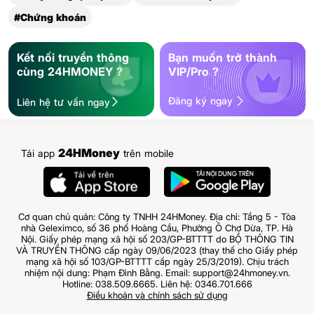
#Chứng khoán
Kết nối truyền thông
Bạn muốn trở thành
cùng 24HMONEY ?
VIP/Pro ?
Đăng ký ngay
Liên hệ tư vấn ngay
24HMoney
Tải app
trên mobile
Cơ quan chủ quản: Công ty TNHH 24HMoney. Địa chỉ: Tầng 5 - Tòa
nhà Geleximco, số 36 phố Hoàng Cầu, Phường Ô Chợ Dừa, TP. Hà
Nội. Giấy phép mạng xã hội số 203/GP-BTTTT do BỘ THÔNG TIN
VÀ TRUYỀN THÔNG cấp ngày 09/06/2023 (thay thế cho Giấy phép
mạng xã hội số 103/GP-BTTTT cấp ngày 25/3/2019). Chịu trách
nhiệm nội dung: Phạm Đình Bằng. Email: support@24hmoney.vn.
Hotline: 038.509.6665. Liên hệ: 0346.701.666
Điều khoản và chính sách sử dụng