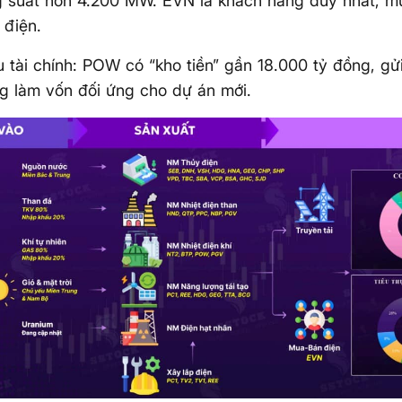
 suất hơn 4.200 MW. EVN là khách hàng duy nhất, mu
 điện.
 tài chính: POW có “kho tiền” gần 18.000 tỷ đồng, gử
ng làm vốn đối ứng cho dự án mới.