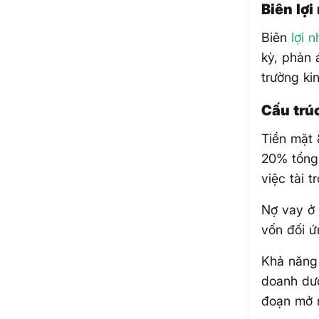
Biên lợi
Biên
lợi 
kỳ, phản 
trường ki
Cấu trú
Tiền mặt 
20% tổn
việc tài 
Nợ vay ở 
vốn đối 
Khả năng 
doanh dươ
đoạn mở 