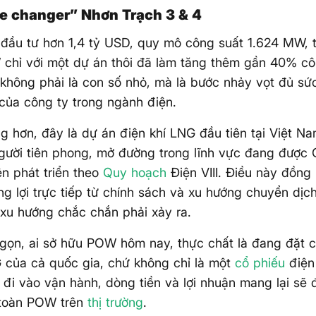
e changer” Nhơn Trạch 3 & 4
 đầu tư hơn 1,4 tỷ USD, quy mô công suất 1.624 MW,
chỉ với một dự án thôi đã làm tăng thêm gần 40% cô
không phải là con số nhỏ, mà là bước nhảy vọt đủ sức
 của công ty trong ngành điện.
g hơn, đây là dự án điện khí LNG đầu tiên tại Việt Na
ười tiên phong, mở đường trong lĩnh vực đang được 
iên phát triển theo
Quy hoạch
Điện VIII. Điều này đồn
g lợi trực tiếp từ chính sách và xu hướng chuyển dịc
 xu hướng chắc chắn phải xảy ra.
gọn, ai sở hữu POW hôm nay, thực chất là đang đặt 
 của cả quốc gia, chứ không chỉ là một
cổ phiếu
điện
 đi vào vận hành, dòng tiền và lợi nhuận mang lại sẽ 
 toàn POW trên
thị trường
.