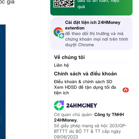
đầu tư an toàn, hiệu
ốc gia
quả
Cài đặt tiện ích 24HMoney
extention
để theo dõi thị trường và mã
chứng khoán mọi nơi trên trình
duyệt Chrome
Về chúng tôi
Liên hệ
Chính sách và điều khoản
Điều khoản & chính sách SD
Xem HDSD để tận dụng tối đa
tiện ích
Cơ quan chủ quản:
Công ty TNHH
24HMoney.
Số giấy phép mạng xã hội: 203/GP-
BTTTT do BỘ TT & TT cấp ngày
09/06/2023