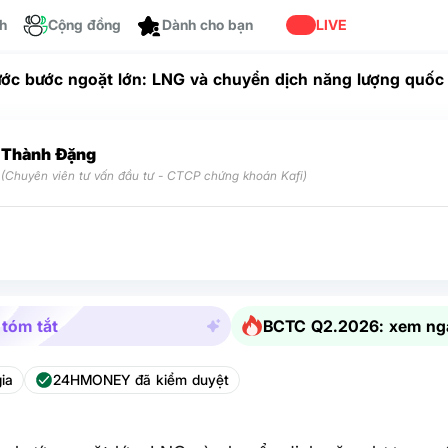
Cá nhân hóa
ch
Cộng đồng
LIVE
ớc bước ngoặt lớn: LNG và chuyển dịch năng lượng quốc 
Thành Đặng
(Chuyên viên tư vấn đầu tư - CTCP chứng khoán Kafi)
 tóm tắt
BCTC Q2.2026: xem ng
ia
24HMONEY đã kiểm duyệt