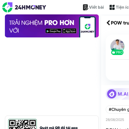
Viết bài
Tiện í
POW trư
PRO
M.AI
#Chuyên g
28/08/2025
Quét mã QR để tải app