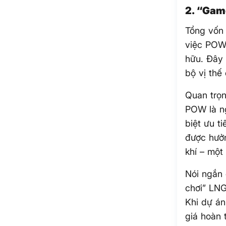
2. “Gam
Tổng vốn
việc POW 
hữu. Đây 
bộ vị thế
Quan trọn
POW là ng
biệt ưu t
được hưởn
khí – một
Nói ngắn 
chơi” LNG
Khi dự án
giá hoàn