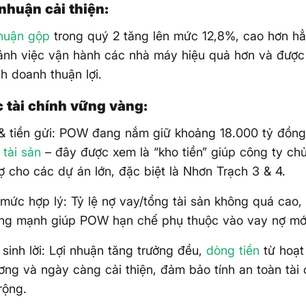
 nhuận cải thiện:
nhuận gộp
trong quý 2 tăng lên mức 12,8%, cao hơn hẳ
ánh việc vận hành các nhà máy hiệu quả hơn và được 
nh doanh thuận lợi.
c tài chính vững vàng:
& tiền gửi: POW đang nắm giữ khoảng 18.000 tỷ đồng
g
tài sản
– đây được xem là “kho tiền” giúp công ty ch
trợ cho các dự án lớn, đặc biệt là Nhơn Trạch 3 & 4.
mức hợp lý: Tỷ lệ nợ vay/tổng tài sản không quá cao,
ứng mạnh giúp POW hạn chế phụ thuộc vào vay nợ mớ
sinh lời: Lợi nhuận tăng trưởng đều,
dòng tiền
từ hoạt
ng và ngày càng cải thiện, đảm bảo tính an toàn tài c
rộng.