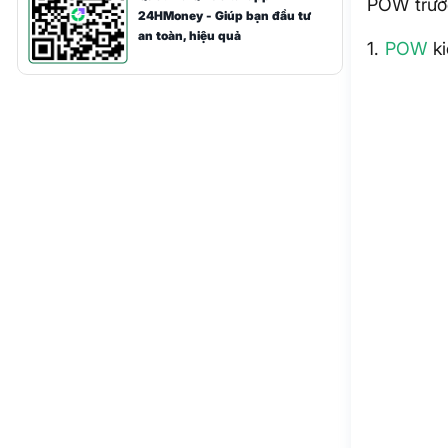
POW trướ
24HMoney - Giúp bạn đầu tư
an toàn, hiệu quả
1.
POW
ki