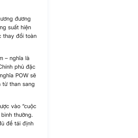
 tương đương
ng suất hiện
 thay đổi toàn
m – nghĩa là
Chính phủ đặc
g nghĩa POW sẽ
h từ than sang
cược vào “cuộc
 bình thường.
đủ để tái định