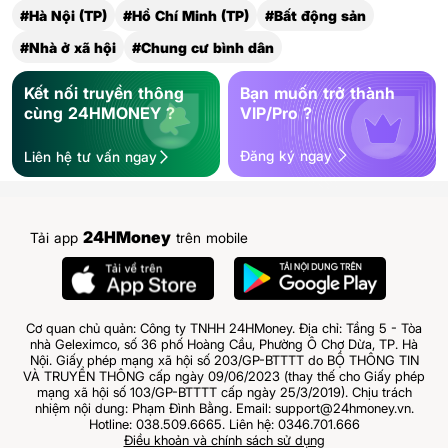
#Hà Nội (TP)
#Hồ Chí Minh (TP)
#Bất động sản
#Nhà ở xã hội
#Chung cư bình dân
Kết nối truyền thông
Bạn muốn trở thành
cùng 24HMONEY ?
VIP/Pro ?
Đăng ký ngay
Liên hệ tư vấn ngay
24HMoney
Tải app
trên mobile
Cơ quan chủ quản: Công ty TNHH 24HMoney. Địa chỉ: Tầng 5 - Tòa
nhà Geleximco, số 36 phố Hoàng Cầu, Phường Ô Chợ Dừa, TP. Hà
Nội. Giấy phép mạng xã hội số 203/GP-BTTTT do BỘ THÔNG TIN
VÀ TRUYỀN THÔNG cấp ngày 09/06/2023 (thay thế cho Giấy phép
mạng xã hội số 103/GP-BTTTT cấp ngày 25/3/2019). Chịu trách
nhiệm nội dung: Phạm Đình Bằng. Email: support@24hmoney.vn.
Hotline: 038.509.6665. Liên hệ: 0346.701.666
Điều khoản và chính sách sử dụng