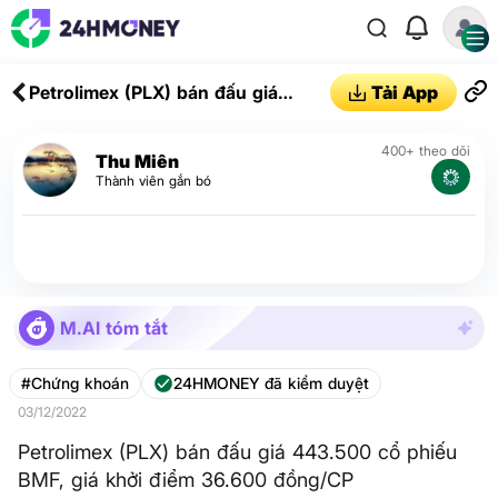
Petrolimex (PLX) bán đấu giá
Tải App
443.500 cổ phiếu BMF, giá khởi
điểm 36.600 đồng/CP
400+ theo dõi
Thu Miên
Thành viên gắn bó
M.AI tóm tắt
#Chứng khoán
24HMONEY đã kiểm duyệt
03/12/2022
Petrolimex (PLX) bán đấu giá 443.500 cổ phiếu
BMF, giá khởi điểm 36.600 đồng/CP