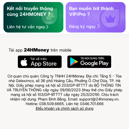
Kết nối truyền thông
Bạn muốn trở thành
cùng 24HMONEY ?
VIP/Pro ?
Đăng ký ngay
Liên hệ tư vấn ngay
24HMoney
Tải app
trên mobile
Cơ quan chủ quản: Công ty TNHH 24HMoney. Địa chỉ: Tầng 5 - Tòa
nhà Geleximco, số 36 phố Hoàng Cầu, Phường Ô Chợ Dừa, TP. Hà
Nội. Giấy phép mạng xã hội số 203/GP-BTTTT do BỘ THÔNG TIN
VÀ TRUYỀN THÔNG cấp ngày 09/06/2023 (thay thế cho Giấy phép
mạng xã hội số 103/GP-BTTTT cấp ngày 25/3/2019). Chịu trách
nhiệm nội dung: Phạm Đình Bằng. Email: support@24hmoney.vn.
Hotline: 038.509.6665. Liên hệ: 0346.701.666
Điều khoản và chính sách sử dụng