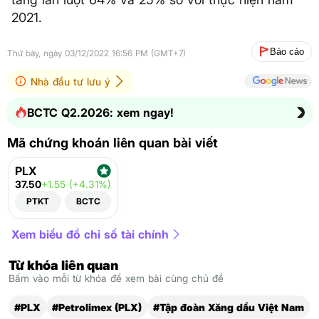
2021.
Báo cáo
Thứ bảy, ngày 03/12/2022 16:56 PM (GMT+7)
Nhà đầu tư lưu ý
BCTC Q2.2026: xem ngay!
Mã chứng khoán liên quan bài viết
PLX
37.50
+1.55 (+4.31%)
PTKT
BCTC
Xem biểu đồ chỉ số tài chính
Từ khóa liên quan
Bấm vào mỗi từ khóa để xem bài cùng chủ đề
#PLX
#Petrolimex (PLX)
#Tập đoàn Xăng dầu Việt Nam