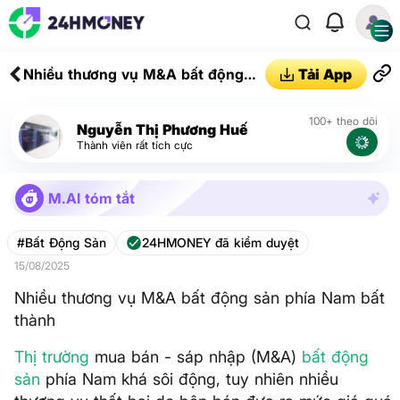
Nhiều thương vụ M&A bất động
Tải App
sản phía Nam bất thành
100+ theo dõi
Nguyễn Thị Phương Huế
Thành viên rất tích cực
M.AI tóm tắt
#Bất Động Sản
24HMONEY đã kiểm duyệt
15/08/2025
Nhiều thương vụ M&A bất động sản phía Nam bất
thành
Thị trường
mua bán - sáp nhập (M&A)
bất động
sản
phía Nam khá sôi động, tuy nhiên nhiều