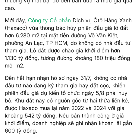
thương vụ thất bại do bên bán đưa ra mức giá quá
cao.
Mới đây,
Công ty Cổ phần
Dịch vụ Ôtô Hàng Xanh
(Haxaco) vừa thông báo hủy phiên đấu giá lô đất
hơn 6.280 m2 tại mặt tiền đường Võ Văn Kiệt,
phường An Lạc, TP HCM, do không có nhà đầu tư
tham gia. Lô đất được chào giá khởi điểm hơn
1.130 tỷ đồng, tương đương khoảng 180 triệu đồng
mỗi m2.
Đến hết hạn nhận hồ sơ ngày 31/7, không có nhà
đầu tư nào đăng ký tham gia hay đặt cọc, khiến
phiên đấu giá dự kiến tổ chức ngày 5/8 phải hủy
bỏ. Khu đất này có nguồn gốc từ hai thửa liền kề,
được Haxaco mua lại năm 2022 và 2024 với giá
khoảng 542 tỷ đồng. Nếu bán thành công ở giá
khởi điểm, doanh nghiệp sẽ ghi nhận khoản lãi gần
600 tỷ đồng.