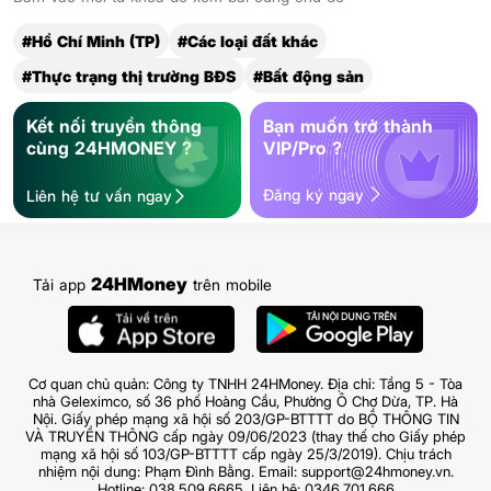
#Hồ Chí Minh (TP)
#Các loại đất khác
#Thực trạng thị trường BĐS
#Bất động sản
Kết nối truyền thông
Bạn muốn trở thành
cùng 24HMONEY ?
VIP/Pro ?
Đăng ký ngay
Liên hệ tư vấn ngay
24HMoney
Tải app
trên mobile
Cơ quan chủ quản: Công ty TNHH 24HMoney. Địa chỉ: Tầng 5 - Tòa
nhà Geleximco, số 36 phố Hoàng Cầu, Phường Ô Chợ Dừa, TP. Hà
Nội. Giấy phép mạng xã hội số 203/GP-BTTTT do BỘ THÔNG TIN
VÀ TRUYỀN THÔNG cấp ngày 09/06/2023 (thay thế cho Giấy phép
mạng xã hội số 103/GP-BTTTT cấp ngày 25/3/2019). Chịu trách
nhiệm nội dung: Phạm Đình Bằng. Email: support@24hmoney.vn.
Hotline: 038.509.6665. Liên hệ: 0346.701.666