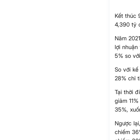
Kết thúc
4,390 tỷ 
Năm 2021,
lợi nhuận
5% so với
So với kế
28% chỉ ti
Tại thời 
giảm 11% 
35%, xuố
Ngược lại
chiếm 36%