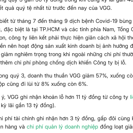
ết quả quý tệ nhất từ trước đến nay của VGG.
iết từ tháng 7 đến tháng 9 dịch bệnh Covid-19 bùng
, đặc biệt là tại TP.HCM và các tỉnh phía Nam, Tổng 
on, công ty liên kết phải thực hiện giãn cách xã hội th
ền nên hoạt động sản xuất kinh doanh bị ảnh hưởng 
 giảm nghiêm trọng trong khi ngoài những chi phí thư
 thêm chi phí phòng chống dịch khiến Công ty bị lỗ.
rong quý 3, doanh thu thuần VGG giảm 57%, xuống cò
gộp cũng đi lùi từ 8% xuống còn 6%.
ý, VGG ghi nhận khoản lỗ hơn 11 tỷ đồng từ công ty
l
 kỳ lãi gần 13 tỷ đồng).
hi phí tài chính ghi nhận hơn 3 tỷ đồng, gấp đôi cùng 
bán hàng và
chi phí quản lý doanh nghiệp
đồng loạt gi