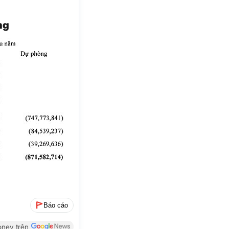
ng
G
Báo cáo
ney trên