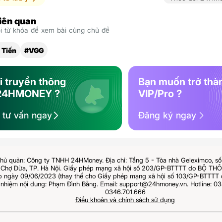
liên quan
 từ khóa để xem bài cùng chủ đề
 Tiến
#VGG
i truyền thông
Bạn muốn trở thà
24HMONEY ?
VIP/Pro ?
ệ tư vấn ngay
Đăng ký ngay
hủ quản: Công ty TNHH 24HMoney. Địa chỉ: Tầng 5 - Tòa nhà Geleximco, s
Chợ Dừa, TP. Hà Nội. Giấy phép mạng xã hội số 203/GP-BTTTT do BỘ T
ngày 09/06/2023 (thay thế cho Giấy phép mạng xã hội số 103/GP-BTTTT 
 nhiệm nội dung: Phạm Đình Bằng. Email: support@24hmoney.vn. Hotline: 03
0346.701.666
Điều khoản và chính sách sử dụng