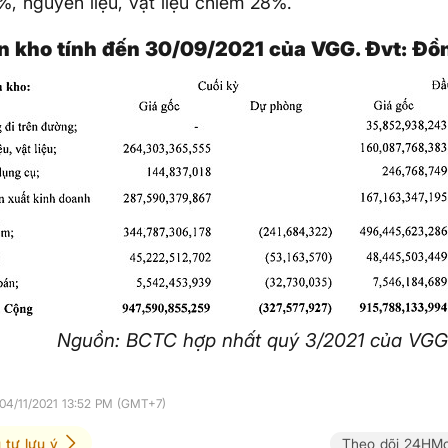
, nguyên liệu, vật liệu chiếm 28%.
n kho tính đến 30/09/2021 của VGG. Đvt: Đồ
Nguồn: BCTC hợp nhất quý 3/2021 của VG
04/11/2021 13:52 PM (GMT+7)
 tư lưu ý
Theo dõi 24HMo