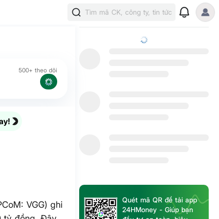
Tìm mã CK, công ty, tin tức
500+ theo dõi
ay!
Quét mã QR để tải app
PCoM: VGG) ghi
24HMoney - Giúp bạn
0 tỷ đồng. Đây