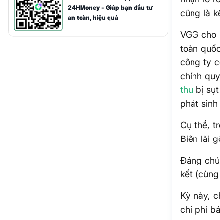
24HMoney - Giúp bạn đầu tư
cũng là k
an toàn, hiệu quả
VGG cho b
toàn quốc
công ty c
chính quy
thu
bị sụt
phát sinh
Cụ thể, t
Biên lãi 
Đáng chú 
kết (cùng
Kỳ này, c
chi phí 