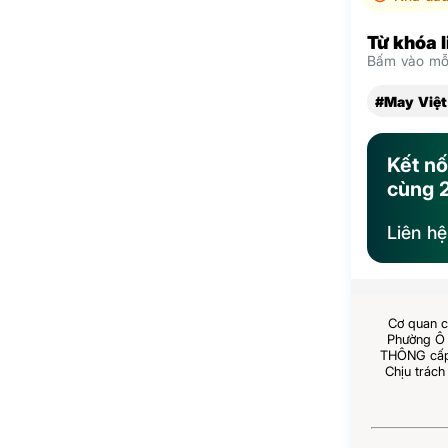
Từ khóa 
Bấm vào mỗi
#May Việt
Kết nố
cùng 
Liên h
Cơ quan c
Phường Ô 
THÔNG cấp 
Chịu trách