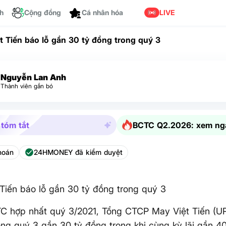
Tùy chỉnh
ch
Cộng đồng
LIVE
t Tiến báo lỗ gần 30 tỷ đồng trong quý 3
Nguyễn Lan Anh
Thành viên gắn bó
 tóm tắt
BCTC Q2.2026: xem ng
hoán
24HMONEY đã kiểm duyệt
Tiến báo lỗ gần 30 tỷ đồng trong quý 3
C hợp nhất quý 3/2021, Tổng CTCP May Việt Tiến (U
òng quý 3 gần 30 tỷ đồng trong khi cùng kỳ lãi gần 4