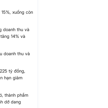
m 15%, xuống còn
g doanh thu và
, tăng 14% và
êu doanh thu và
225 tỷ đồng,
ắn hạn giảm
đó, thành phẩm
anh dở dang