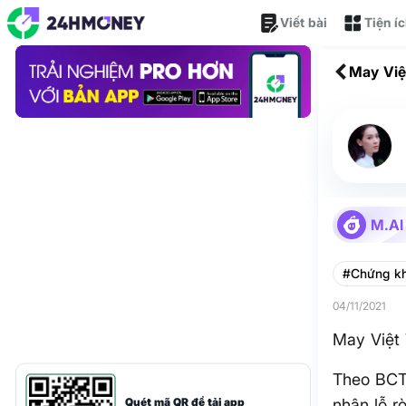
Viết bài
Tiện í
May Việ
M.AI
#Chứng k
04/11/2021
May Việt 
Theo BCT
Quét mã QR để tải app
nhận lỗ r