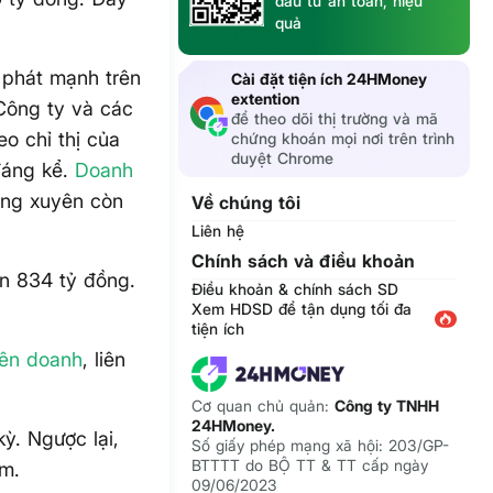
đầu tư an toàn, hiệu
quả
 phát mạnh trên
Cài đặt tiện ích 24HMoney
extention
Công ty và các
để theo dõi thị trường và mã
eo chỉ thị của
chứng khoán mọi nơi trên trình
duyệt Chrome
đáng kể.
Doanh
ờng xuyên còn
Về chúng tôi
Liên hệ
Chính sách và điều khoản
n 834 tỷ đồng.
Điều khoản & chính sách SD
Xem HDSD để tận dụng tối đa
tiện ích
iên doanh
, liên
Cơ quan chủ quản:
Công ty TNHH
24HMoney.
kỳ. Ngược lại,
Số giấy phép mạng xã hội: 203/GP-
BTTTT do BỘ TT & TT cấp ngày
ảm.
09/06/2023