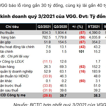
VGG báo lỗ ròng gần 30 tỷ đồng, cùng kỳ lãi gần 40 t
 kinh doanh quý 3/2021 của VGG. Đvt: Tỷ đồ
Nguồn: BCTC hợp nhất quý 3/2021 của VG