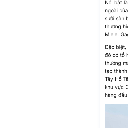
Nổi bật l
ngoài của
sưởi sàn 
thương hi
Miele, Ga
Đặc biệt,
đó có tổ 
thương mạ
tạo thành
Tây Hồ T
khu vực C
hàng đầu 