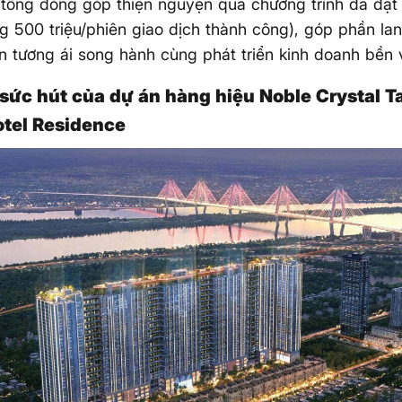
tổng đóng góp thiện nguyện qua chương trình đã đạt
g 500 triệu/phiên giao dịch thành công), góp phần lan
n tương ái song hành cùng phát triển kinh doanh bền 
 sức hút của dự án hàng hiệu Noble Crystal T
tel Residence