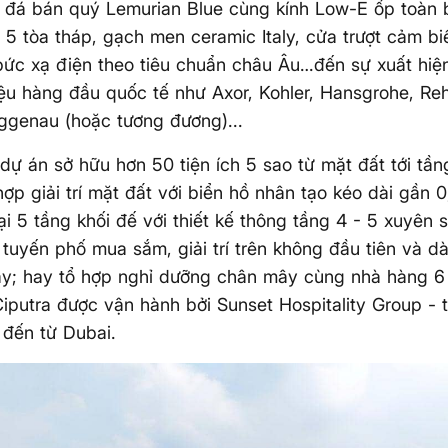
à đá bán quý Lemurian Blue cùng kính Low-E ốp toàn
 5 tòa tháp, gạch men ceramic Italy, cửa trượt cảm bi
bức xạ điện theo tiêu chuẩn châu Âu…đến sự xuất hi
ệu hàng đầu quốc tế như Axor, Kohler, Hansgrohe, Reh
ggenau (hoặc tương đương)...
 dự án sở hữu hơn 50 tiện ích 5 sao từ mặt đất tới tần
hợp giải trí mặt đất với biển hồ nhân tạo kéo dài gần 
i 5 tầng khối đế với thiết kế thông tầng 4 - 5 xuyên s
 tuyến phố mua sắm, giải trí trên không đầu tiên và d
ây; hay tổ hợp nghỉ dưỡng chân mây cùng nhà hàng 6
iputra được vận hành bởi Sunset Hospitality Group - 
đến từ Dubai.