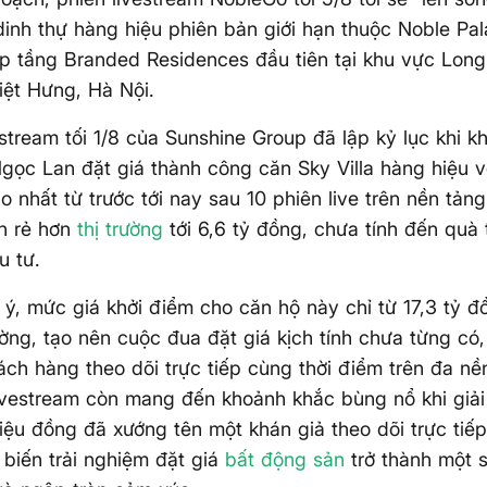
inh thự hàng hiệu phiên bản giới hạn thuộc Noble Pa
p tầng Branded Residences đầu tiên tại khu vực Long 
ệt Hưng, Hà Nội.
estream tối 1/8 của Sunshine Group đã lập kỷ lục khi 
ọc Lan đặt giá thành công căn Sky Villa hàng hiệu v
o nhất từ trước tới nay sau 10 phiên live trên nền tản
n rẻ hơn
thị trường
tới 6,6 tỷ đồng, chưa tính đến quà 
u tư.
ý, mức giá khởi điểm cho căn hộ này chỉ từ 17,3 tỷ 
rường, tạo nên cuộc đua đặt giá kịch tính chưa từng có,
ách hàng theo dõi trực tiếp cùng thời điểm trên đa n
livestream còn mang đến khoảnh khắc bùng nổ khi giả
iệu đồng đã xướng tên một khán giả theo dõi trực tiế
biến trải nghiệm đặt giá
bất động sản
trở thành một s