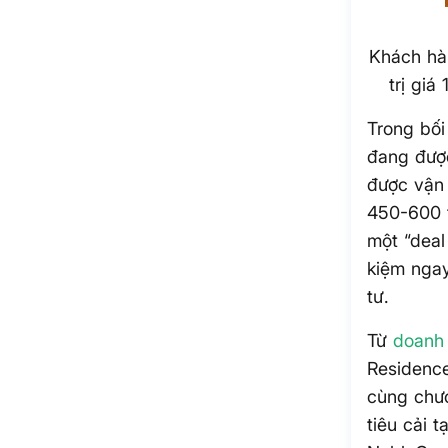
Khách hà
trị giá
Trong bối
đang được
được vận
450-600 t
một “deal
kiệm ngay
tư.
Từ
doanh
Residence
cùng chươ
tiêu cải 