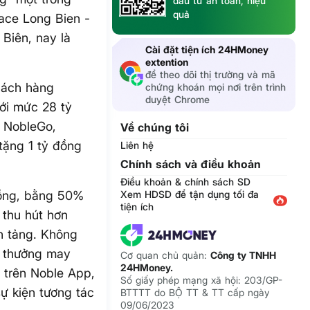
đầu tư an toàn, hiệu
quả
lace Long Bien -
Biên, nay là
Cài đặt tiện ích 24HMoney
extention
để theo dõi thị trường và mã
khách hàng
chứng khoán mọi nơi trên trình
duyệt Chrome
ới mức 28 tỷ
g NobleGo,
Về chúng tôi
tặng 1 tỷ đồng
Liên hệ
Chính sách và điều khoản
Điều khoản & chính sách SD
đồng, bằng 50%
Xem HDSD để tận dụng tối đa
tiện ích
 thu hút hơn
ền tảng. Không
i thưởng may
Cơ quan chủ quản:
Công ty TNHH
24HMoney.
p trên Noble App,
Số giấy phép mạng xã hội: 203/GP-
ự kiện tương tác
BTTTT do BỘ TT & TT cấp ngày
09/06/2023