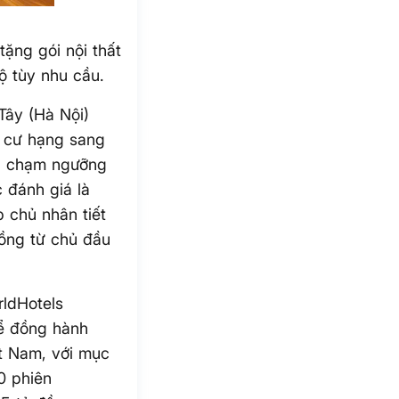
ng gói nội thất
hộ tùy nhu cầu.
Tây (Hà Nội)
g cư hạng sang
n chạm ngưỡng
 đánh giá là
p chủ nhân tiết
đồng từ chủ đầu
rldHotels
để đồng hành
ệt Nam, với mục
0 phiên