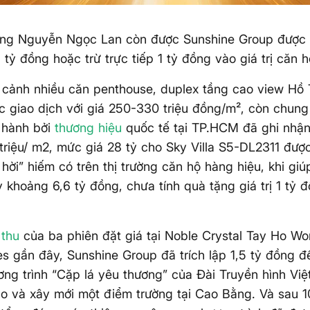
ng Nguyễn Ngọc Lan còn được Sunshine Group được tặ
 1 tỷ đồng hoặc trừ trực tiếp 1 tỷ đồng vào giá trị căn 
 cảnh nhiều căn penthouse, duplex tầng cao view Hồ 
 giao dịch với giá 250-330 triệu đồng/m², còn chun
 hành bởi
thương hiệu
quốc tế tại TP.HCM đã ghi nhậ
riệu/ m2, mức giá 28 tỷ cho Sky Villa S5-DL2311 được
 hời” hiếm có trên thị trường căn hộ hàng hiệu, khi giú
 khoảng 6,6 tỷ đồng, chưa tính quà tặng giá trị 1 tỷ 
 thu
của ba phiên đặt giá tại Noble Crystal Tay Ho Wo
s gần đây, Sunshine Group đã trích lập 1,5 tỷ đồng 
ng trình “Cặp lá yêu thương” của Đài Truyền hình Vi
tạo và xây mới một điểm trường tại Cao Bằng. Và sau 1