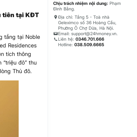
Chịu trách nhiệm nội dung:
Phạm
Đình Bằng.
 tiên tại KĐT
Địa chỉ: Tầng 5 - Toà nhà
Geleximco số 36 Hoàng Cầu,
Phường Ô Chợ Dừa, Hà Nội.
Email: support@24hmoney.vn.
g tầng tại Noble
Liên hệ:
0346.701.666
Hotline:
038.509.6665
ded Residences
ện tích thông
“triệu đô” thu
lòng Thủ đô.