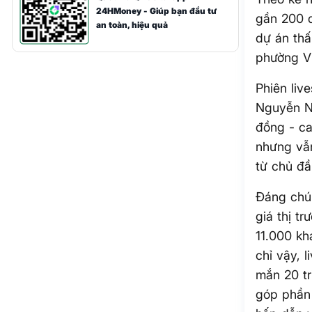
24HMoney - Giúp bạn đầu tư
gần 200 d
an toàn, hiệu quả
dự án thấ
phường Vi
Phiên liv
Nguyễn Ng
đồng - ca
nhưng vẫ
từ chủ đầ
Đáng chú 
giá thị t
11.000 kh
chỉ vậy, 
mắn 20 tr
góp phần 