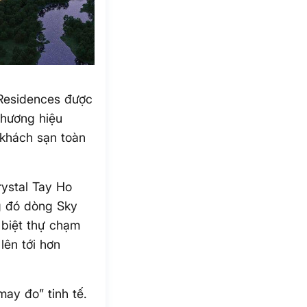
 Residences được
thương hiệu
 khách sạn toàn
ystal Tay Ho
g đó dòng Sky
 biệt thự chạm
lên tới hơn
may đo” tinh tế.