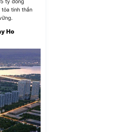
 5 tỷ đồng
 tỏa tinh thần
vững.
ay Ho