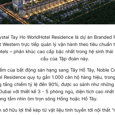
ystal Tay Ho WorldHotel Residence là dự án Branded
t Western trực tiếp quản lý vận hành theo tiêu chuẩn 
tels – phân khúc cao cấp bậc nhất trong hệ sinh thái
cầu của Tập đoàn này.
ểm của bất động sản hạng sang Tây Hồ Tây, Noble Cr
l Residence quy tụ gần 1.000 căn hộ hàng hiệu, tron
ng tầng chiếm tỷ lệ đến 90%, được so sánh như những
ubai với thiết kế 3 - 5 phòng ngủ, diện tích cao nhất 
ng tầm nhìn ôm trọn sông Hồng hoặc Hồ Tây.
sở hữu lợi thế kép từ vật liệu tinh tuyển tới nội thất “