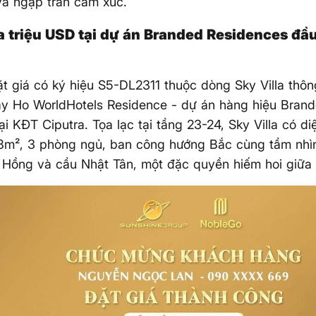
và ngập tràn cảm xúc.
a triệu USD tại dự án Branded Residences đầu
t giá có ký hiệu S5-DL2311 thuộc dòng Sky Villa thôn
ay Ho WorldHotels Residence - dự án hàng hiệu Bran
tại KĐT Ciputra. Tọa lạc tại tầng 23-24, Sky Villa có di
8m², 3 phòng ngủ, ban công hướng Bắc cùng tầm nhìn 
 Hồng và cầu Nhật Tân, một đặc quyền hiếm hoi giữa 