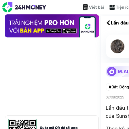
Viết bài
Tiện í
Lần đầu
Sunshin
M.AI
#Bất Động
02/08/2025
Lần đầu t
của Suns
Quét mã QR để tải app
Theo kế h