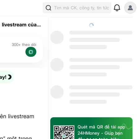
Tìm mã CK, công ty, tin tức
 livestream của
300+ theo dõi
ay!
ên livestream
Quét mã QR để tải app
24HMoney - Giúp bạn
ng” một trong