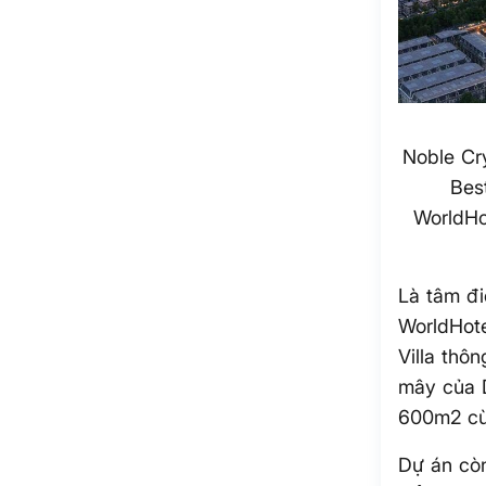
Noble Cr
Bes
WorldHo
Là tâm đi
WorldHote
Villa thô
mây của D
600m2 cù
Dự án còn 