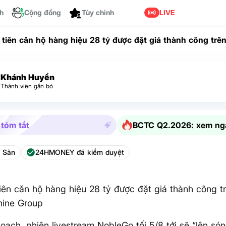
Dành cho bạn
ch
Cộng đồng
LIVE
 tiên căn hộ hàng hiệu 28 tỷ được đặt giá thành công trên
e Group
Khánh Huyền
Thành viên gắn bó
 tóm tắt
BCTC Q2.2026: xem ng
 Sản
24HMONEY đã kiểm duyệt
iên căn hộ hàng hiệu 28 tỷ được đặt giá thành công tr
hine Group
oạch, phiên livestream NobleGo tối 5/8 tới sẽ “lên só