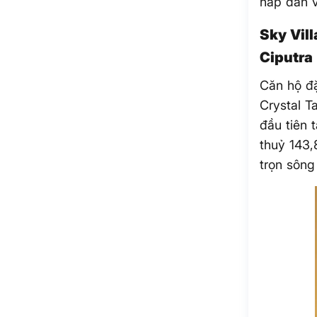
hấp dẫn 
Sky Vill
Ciputra
Căn hộ đặ
Crystal T
đầu tiên 
thuỷ 143,
trọn sông