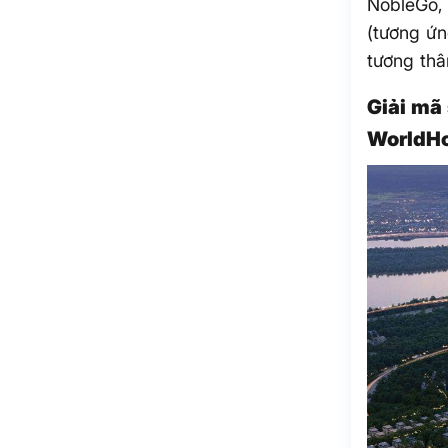
NobleGo, 
(tương ứn
tương thâ
Giải mã
WorldHo