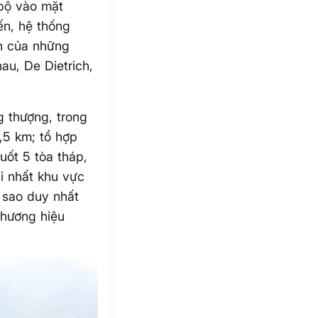
 bộ vào mặt
ến, hệ thống
ện của những
au, De Dietrich,
g thượng, trong
0,5 km; tổ hợp
uốt 5 tòa tháp,
ài nhất khu vực
 sao duy nhất
thương hiệu